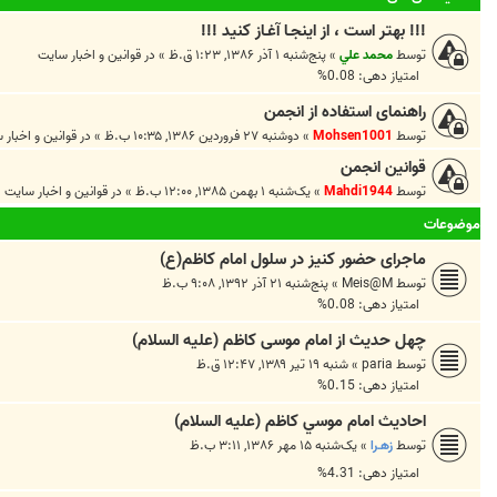
!!! بهتر است ، از اينجـا آغـاز کنيد !!!
توسط
محمد علي
»
پنج‌شنبه ۱ آذر ۱۳۸۶, ۱:۲۳ ق.ظ
» در
قوانين و اخبار سايت
امتیاز دهی: 0.08%
راهنمای استفاده از انجمن
توسط
Mohsen1001
»
دوشنبه ۲۷ فروردین ۱۳۸۶, ۱۰:۳۵ ب.ظ
» در
قوانين و اخبار 
قوانین انجمن
توسط
Mahdi1944
»
یک‌شنبه ۱ بهمن ۱۳۸۵, ۱۲:۰۰ ب.ظ
» در
قوانين و اخبار سايت
موضوعات
ماجرای حضور کنیز در سلول امام کاظم(ع)
توسط
Meis@M
»
پنج‌شنبه ۲۱ آذر ۱۳۹۲, ۹:۰۸ ب.ظ
امتیاز دهی: 0.08%
چهل حدیث از امام موسی کاظم (علیه السلام)
توسط
paria
»
شنبه ۱۹ تیر ۱۳۸۹, ۱۲:۴۷ ق.ظ
امتیاز دهی: 0.15%
احادیث امام موسي کاظم (علیه السلام)
توسط
زهـرا
»
یک‌شنبه ۱۵ مهر ۱۳۸۶, ۳:۱۱ ب.ظ
امتیاز دهی: 4.31%