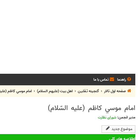
راهنما
تماس با ما
صفحه اول تالار
گنجینه ثـقلیـن
اهل بيت (عليهم السلام)
امام موسي کاظم (علیه 
امام موسي کاظم (علیه السّلام)
مدیر انجمن:
شورای نظارت
موضوع جدید
اطلاعیه های کلی