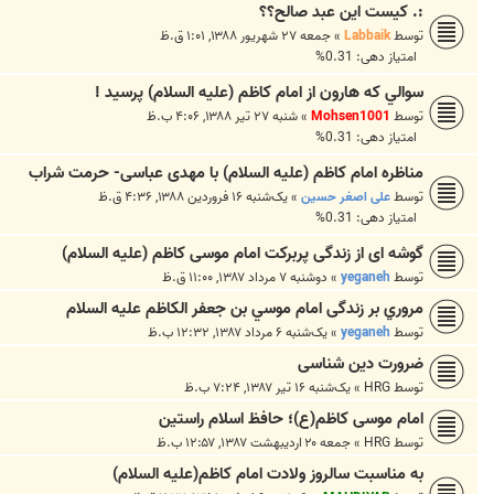
:. كيست اين عبد صالح؟؟
توسط
Labbaik
»
جمعه ۲۷ شهریور ۱۳۸۸, ۱:۰۱ ق.ظ
امتیاز دهی: 0.31%
سوالي که هارون از امام کاظم (علیه السلام) پرسيد !
توسط
Mohsen1001
»
شنبه ۲۷ تیر ۱۳۸۸, ۴:۰۶ ب.ظ
امتیاز دهی: 0.31%
مناظره امام کاظم (علیه السلام) با مهدی عباسی- حرمت شراب
توسط
علی اصغر حسین
»
یک‌شنبه ۱۶ فروردین ۱۳۸۸, ۴:۳۶ ق.ظ
امتیاز دهی: 0.31%
گوشه اى از زندگى پربركت امام موسى كاظم (عليه السلام)
توسط
yeganeh
»
دوشنبه ۷ مرداد ۱۳۸۷, ۱۱:۰۰ ق.ظ
مروري بر زندگی امام موسي بن جعفر الکاظم علیه السلام
توسط
yeganeh
»
یک‌شنبه ۶ مرداد ۱۳۸۷, ۱۲:۳۲ ب.ظ
ضرورت دین شناسی
توسط
HRG
»
یک‌شنبه ۱۶ تیر ۱۳۸۷, ۷:۲۴ ب.ظ
امام موسی کاظم(ع)؛ حافظ اسلام راستین
توسط
HRG
»
جمعه ۲۰ اردیبهشت ۱۳۸۷, ۱۲:۵۷ ب.ظ
به مناسبت سالروز ولادت امام کاظم(عليه السلام)