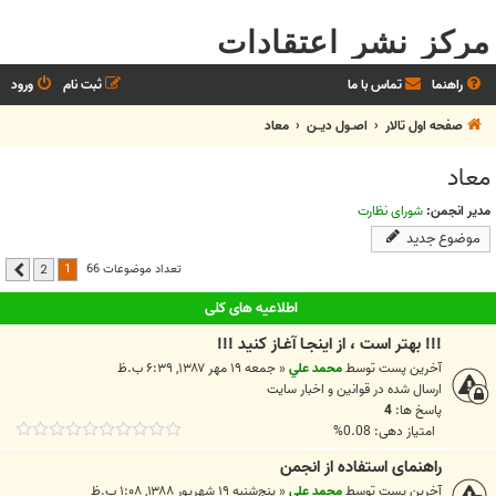
مرکز نشر اعتقادات
راهنما
تماس با ما
ثبت نام
ورود
صفحه اول تالار
اصـول ديــن
معاد
معاد
مدیر انجمن:
شورای نظارت
موضوع جدید
1
تعداد موضوعات 66
2
بعدی
اطلاعیه های کلی
!!! بهتر است ، از اينجـا آغـاز کنيد !!!
آخرین پست توسط
محمد علي
«
جمعه ۱۹ مهر ۱۳۸۷, ۶:۳۹ ب.ظ
ارسال شده در
قوانين و اخبار سايت
پاسخ ها:
4
امتیاز دهی: 0.08%
راهنمای استفاده از انجمن
آخرین پست توسط
محمد علي
«
پنج‌شنبه ۱۹ شهریور ۱۳۸۸, ۱:۰۸ ب.ظ