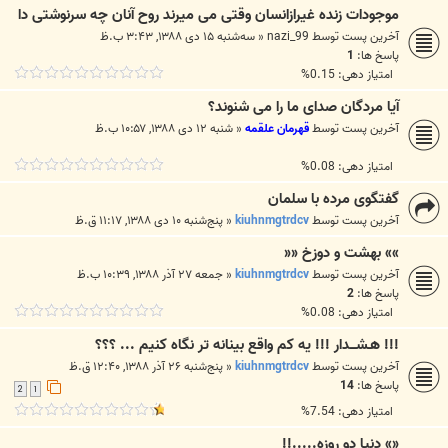
موجودات زنده غیرازانسان وقتی می میرند روح آنان چه سرنوشتی دا
آخرین پست توسط
nazi_99
«
سه‌شنبه ۱۵ دی ۱۳۸۸, ۳:۴۳ ب.ظ
پاسخ ها:
1
امتیاز دهی: 0.15%
آیا مردگان صدای ما را می شنوند؟
آخرین پست توسط
قهرمان علقمه
«
شنبه ۱۲ دی ۱۳۸۸, ۱۰:۵۷ ب.ظ
امتیاز دهی: 0.08%
گفتگوی مرده با سلمان
آخرین پست توسط
kiuhnmgtrdcv
«
پنج‌شنبه ۱۰ دی ۱۳۸۸, ۱۱:۱۷ ق.ظ
»» بهشت و دوزخ ««
آخرین پست توسط
kiuhnmgtrdcv
«
جمعه ۲۷ آذر ۱۳۸۸, ۱۰:۳۹ ب.ظ
پاسخ ها:
2
امتیاز دهی: 0.08%
!!! هـشـــدار !!! یه کم واقع بینانه تر نگاه کنیم ... ؟؟؟
آخرین پست توسط
kiuhnmgtrdcv
«
پنج‌شنبه ۲۶ آذر ۱۳۸۸, ۱۲:۴۰ ق.ظ
پاسخ ها:
14
2
1
امتیاز دهی: 7.54%
«» دنيا دو روزه.....!!