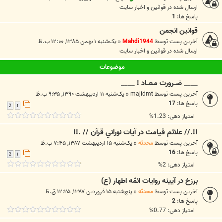
ارسال شده در
قوانين و اخبار سايت
پاسخ ها:
1
قوانین انجمن
آخرین پست توسط
Mahdi1944
«
یک‌شنبه ۱ بهمن ۱۳۸۵, ۱۲:۰۰ ب.ظ
ارسال شده در
قوانين و اخبار سايت
موضوعات
____ ضــرورت مـعــاد ! ____
آخرین پست توسط
majidmt
«
یک‌شنبه ۱۱ اردیبهشت ۱۳۹۰, ۹:۳۵ ب.ظ
پاسخ ها:
17
2
1
امتیاز دهی: 1.23%
!!.// علائم قيامت در آيات نوراني قرآن // .!!
آخرین پست توسط
محدثه
«
یک‌شنبه ۱۵ اردیبهشت ۱۳۸۷, ۷:۴۵ ب.ظ
پاسخ ها:
16
2
1
امتیاز دهی: 2%
برزخ در آيينه روايات ائمّه اطهار (ع)
آخرین پست توسط
محدثه
«
پنج‌شنبه ۱۵ فروردین ۱۳۸۷, ۱۲:۲۵ ق.ظ
پاسخ ها:
2
امتیاز دهی: 0.77%