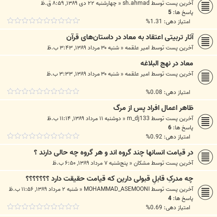
آخرین پست توسط
sh.ahmad
«
چهارشنبه ۲۲ دی ۱۳۸۹, ۸:۵۹ ق.ظ
پاسخ ها:
5
امتیاز دهی: 1.31%
آثار تربیتی اعتقاد به معاد در داستان‌های قرآن
آخرین پست توسط
امیر علقمه
«
شنبه ۳۰ مرداد ۱۳۸۹, ۳:۴۳ ب.ظ
معاد در نهج البلاغه
آخرین پست توسط
امیر علقمه
«
شنبه ۳۰ مرداد ۱۳۸۹, ۳:۳۳ ب.ظ
امتیاز دهی: 0.08%
ظاهر اعمال افراد پس از مرگ
آخرین پست توسط
m_dj133
«
دوشنبه ۱۱ مرداد ۱۳۸۹, ۱۱:۱۴ ب.ظ
پاسخ ها:
6
امتیاز دهی: 0.92%
در قیامت انسانها چند گروه اند و هر گروه چه حالی دارند ؟
آخرین پست توسط
مشکان
«
پنج‌شنبه ۷ مرداد ۱۳۸۹, ۶:۵۰ ب.ظ
چه مدرکِ قابلِ قبولی دارین که قیامت حقیقت دارد ؟؟؟؟؟؟؟
آخرین پست توسط
MOHAMMAD_ASEMOONI
«
شنبه ۲ مرداد ۱۳۸۹, ۱۱:۵۶ ب.ظ
پاسخ ها:
4
امتیاز دهی: 0.69%