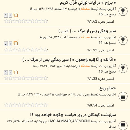
« بـرزخ » در آيات نوراني قرآن كريم
آخرین پست توسط
محدثه
«
دوشنبه ۱۳ اسفند ۱۳۸۶, ۱۰:۴۰ ب.ظ
پاسخ ها:
15
2
1
امتیاز دهی: 1.62%
سير زندگي پس از مرگ ... ( قـبـــر )
آخرین پست توسط
محدثه
«
جمعه ۹ آذر ۱۳۸۶, ۱:۵۶ ق.ظ
پاسخ ها:
11
2
1
امتیاز دهی: 1.92%
« انّا لله و انّا إليه راجعون » ( سير زندگي پس از مرگ ... )
آخرین پست توسط
محدثه
«
پنج‌شنبه ۱۹ مهر ۱۳۸۶, ۲:۵۹ ب.ظ
پاسخ ها:
10
2
1
امتیاز دهی: 1.38%
حمام روح
آخرین پست توسط
محی الدین14
«
چهارشنبه ۲۵ خرداد ۱۳۹۰, ۳:۴۹ ب.ظ
امتیاز دهی: 0.54%
سرنوشتِ کودکان در روز قیامت چگونه خواهد بود ؟!
آخرین پست توسط
MOHAMMAD_ASEMOONI
«
چهارشنبه ۲۵ خرداد ۱۳۹۰, ۱:۱۷
ب.ظ