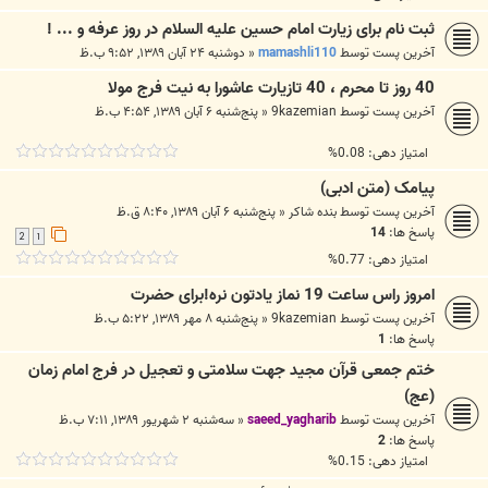
ثبت نام برای زیارت امام حسین عليه السلام در روز عرفه و ... !
آخرین پست توسط
mamashli110
«
دوشنبه ۲۴ آبان ۱۳۸۹, ۹:۵۲ ب.ظ
40 روز تا محرم ، 40 تازیارت عاشورا به نیت فرج مولا
آخرین پست توسط
9kazemian
«
پنج‌شنبه ۶ آبان ۱۳۸۹, ۴:۵۴ ب.ظ
امتیاز دهی: 0.08%
پیامک (متن ادبی)
آخرین پست توسط
بنده شاکر
«
پنج‌شنبه ۶ آبان ۱۳۸۹, ۸:۴۰ ق.ظ
پاسخ ها:
14
2
1
امتیاز دهی: 0.77%
امروز راس ساعت 19 نماز یادتون نره!برای حضرت
آخرین پست توسط
9kazemian
«
پنج‌شنبه ۸ مهر ۱۳۸۹, ۵:۲۲ ب.ظ
پاسخ ها:
1
ختم جمعی قرآن مجید جهت سلامتی و تعجیل در فرج امام زمان
(عج)
آخرین پست توسط
saeed_yagharib
«
سه‌شنبه ۲ شهریور ۱۳۸۹, ۷:۱۱ ب.ظ
پاسخ ها:
2
امتیاز دهی: 0.15%