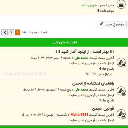
مدیر انجمن:
شورای نظارت
موضوعات:
4
موضوع جدید
1
تعداد موضوعات 54
2
بعدی
اطلاعیه های کلی
!!! بهتر است ، از اينجـا آغـاز کنيد !!!
آخرین پست توسط
محمد علي
«
جمعه ۱۹ مهر ۱۳۸۷, ۶:۳۹ ب.ظ
ارسال شده در
قوانين و اخبار سايت
پاسخ ها:
4
امتیاز دهی: 0.08%
راهنمای استفاده از انجمن
آخرین پست توسط
محمد علي
«
پنج‌شنبه ۱۹ شهریور ۱۳۸۸, ۱:۰۸ ب.ظ
ارسال شده در
قوانين و اخبار سايت
پاسخ ها:
1
قوانین انجمن
آخرین پست توسط
Mahdi1944
«
یک‌شنبه ۱ بهمن ۱۳۸۵, ۱۲:۰۰ ب.ظ
ارسال شده در
قوانين و اخبار سايت