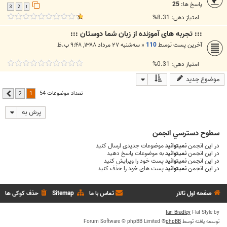
پاسخ ها:
25
3
2
1
امتیاز دهی: 8.31%
::: تجربه های آموزنده از زبان شما دوستان :::
آخرین پست توسط
110
«
سه‌شنبه ۲۷ مرداد ۱۳۸۸, ۹:۴۸ ب.ظ
امتیاز دهی: 0.31%
موضوع جدید
1
تعداد موضوعات 54
2
بعدی
پرش به
سطوح دسترسي انجمن
در این انجمن
نمیتوانید
موضوعات جدیدی ارسال کنید
در این انجمن
نمیتوانید
به موضوعات پاسخ دهید
در این انجمن
نمیتوانید
پست خود را ویرایش کنید
در این انجمن
نمیتوانید
پست های خود را حذف کنید
صفحه اول تالار
تماس با ما
Sitemap
حذف کوکی ها
Ian Bradley
Flat Style by
توسعه یافته توسط
phpBB
® Forum Software © phpBB Limited