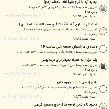
آیه به آيه تا فرج بقية الله الأعظم (عج)
آخرین پست توسط
110
«
دوشنبه ۱ شهریور ۱۳۸۹, ۸:۰۹ ب.ظ
پاسخ ها:
8
امتیاز دهی: 1.31%
ثبت نام در طرح آيه به آيه تا فرج بقية الله الأعظم ( عج )
آخرین پست توسط
بنده شاکر
«
دوشنبه ۱ شهریور ۱۳۸۹, ۷:۲۸ ب.ظ
پاسخ ها:
5
امتیاز دهی: 1.46%
وعده ی ما شبهای جمعه راس ساعت 19
آخرین پست توسط
9kazemian
«
چهارشنبه ۲۰ مرداد ۱۳۸۹, ۱۲:۵۴ ب.ظ
يك قرار ( به همراه نمودار براي درك بهتر)
آخرین پست توسط
محی الدین14
«
سه‌شنبه ۱۱ خرداد ۱۳۸۹, ۷:۲۰ ب.ظ
پاسخ ها:
1
امتیاز دهی: 0.46%
طرح زدودن غبار از چهره جان
آخرین پست توسط
قهرمان علقمه
«
جمعه ۱۸ دی ۱۳۸۸, ۳:۴۳ ب.ظ
پاسخ ها:
3
امتیاز دهی: 0.77%
دانلود تازه ترین نوحه ها از حاج محمود کریمی