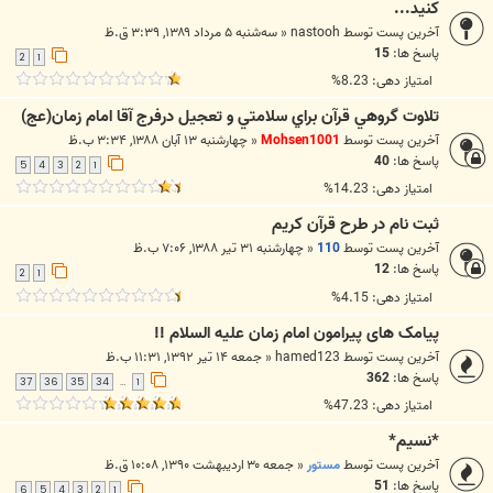
كنيد...
آخرین پست توسط
nastooh
«
سه‌شنبه ۵ مرداد ۱۳۸۹, ۳:۳۹ ق.ظ
پاسخ ها:
15
2
1
امتیاز دهی: 8.23%
تلاوت گروهي قرآن براي سلامتي و تعجيل درفرج آقا امام زمان(عج)
آخرین پست توسط
Mohsen1001
«
چهارشنبه ۱۳ آبان ۱۳۸۸, ۳:۳۴ ب.ظ
پاسخ ها:
40
5
4
3
2
1
امتیاز دهی: 14.23%
ثبت نام در طرح قرآن کريم
آخرین پست توسط
110
«
چهارشنبه ۳۱ تیر ۱۳۸۸, ۷:۰۶ ب.ظ
پاسخ ها:
12
2
1
امتیاز دهی: 4.15%
پیامک های پیرامون امام زمان علیه السلام !!
آخرین پست توسط
hamed123
«
جمعه ۱۴ تیر ۱۳۹۲, ۱۱:۳۱ ب.ظ
پاسخ ها:
362
37
36
35
34
1
…
امتیاز دهی: 47.23%
*نسیم*
آخرین پست توسط
مستور
«
جمعه ۳۰ اردیبهشت ۱۳۹۰, ۱۰:۰۸ ق.ظ
پاسخ ها:
51
6
5
4
3
2
1