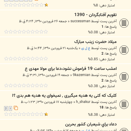
امتیاز دهی: 8%
تقویم آفتابگردان - 1390
آخرین پست توسط
successman
«
جمعه ۲۶ فروردین ۱۳۹۰, ۴:۲۴ ق.ظ
پاسخ ها:
1
امتیاز دهی: 0.08%
میلاد حضرت زینب مبارک
آخرین پست توسط
ع ل ی
«
یک‌شنبه ۲۱ فروردین ۱۳۹۰, ۱۰:۴۴ ق.ظ
پاسخ ها:
2
امتیاز دهی: 0.85%
امشب ساعت 19 فراموش نشود،دعا برای مولا مهدی ع
آخرین پست توسط
9kazemian
«
جمعه ۱۹ فروردین ۱۳۹۰, ۳:۳۱ ق.ظ
پاسخ ها:
2
امتیاز دهی: 0.38%
کلیک که کنی یه هدیه میگیری , نمیخوای یه هدیه هم بدی ؟!
آخرین پست توسط
h_shakur
«
چهارشنبه ۱۷ فروردین ۱۳۹۰, ۱:۲۳ ب.ظ
پاسخ ها:
18
2
1
امتیاز دهی: 8.38%
دعاء براي شيعيان كشور بحرين
آخرین پست توسط
ع ل ی
«
جمعه ۱۲ فروردین ۱۳۹۰, ۶:۵۳ ب.ظ