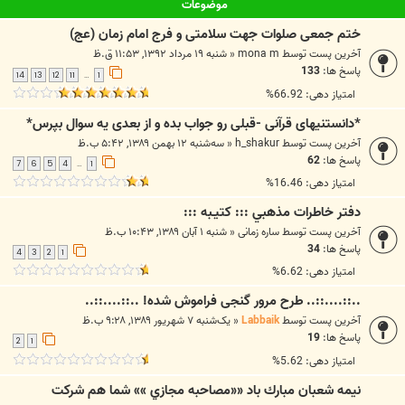
موضوعات
ختم جمعی صلوات جهت سلامتی و فرج امام زمان (عج)
آخرین پست توسط
mona m
«
شنبه ۱۹ مرداد ۱۳۹۲, ۱۱:۵۳ ق.ظ
پاسخ ها:
133
14
13
12
11
1
…
امتیاز دهی: 66.92%
*دانستنیهای قرآنی -قبلی رو جواب بده و از بعدی یه سوال بپرس*
آخرین پست توسط
h_shakur
«
سه‌شنبه ۱۲ بهمن ۱۳۸۹, ۵:۴۲ ب.ظ
پاسخ ها:
62
7
6
5
4
1
…
امتیاز دهی: 16.46%
دفتر خاطرات مذهبي ::: کتيـبه :::
آخرین پست توسط
ساره زمانی
«
شنبه ۱ آبان ۱۳۸۹, ۱۰:۴۳ ب.ظ
پاسخ ها:
34
4
3
2
1
امتیاز دهی: 6.62%
..::....::.. طرح مرور گنجی فراموش شده! ..::....::..
آخرین پست توسط
Labbaik
«
یک‌شنبه ۷ شهریور ۱۳۸۹, ۹:۲۸ ب.ظ
پاسخ ها:
19
2
1
امتیاز دهی: 5.62%
نيمه شعبان مبارك باد ««مصاحبه مجازي »» شما هم شركت