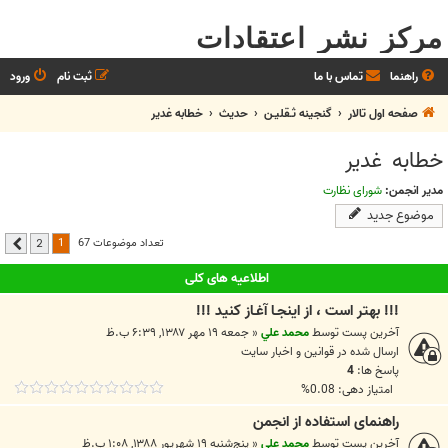
مرکز نشر اعتقادات
راهنما
تماس با ما
ثبت نام
ورود
صفحه اول تالار
گنجینه ثـقلیـن
حديث
خطابه غدیر
خطابه غدیر
مدیر انجمن:
شورای نظارت
موضوع جدید
1
تعداد موضوعات 67
2
بعدی
اطلاعیه های کلی
!!! بهتر است ، از اينجـا آغـاز کنيد !!!
آخرین پست توسط
محمد علي
«
جمعه ۱۹ مهر ۱۳۸۷, ۶:۳۹ ب.ظ
ارسال شده در
قوانين و اخبار سايت
پاسخ ها:
4
امتیاز دهی: 0.08%
راهنمای استفاده از انجمن
آخرین پست توسط
محمد علي
«
پنج‌شنبه ۱۹ شهریور ۱۳۸۸, ۱:۰۸ ب.ظ