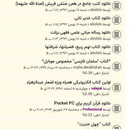
دانلود کتب جامع در طعن صَنَمَی قریش (لعنة الله علیهما)
توسط
abololo
»
شنبه ۱۸ بهمن ۱۳۹۳, ۱:۱۸ ب.ظ
دانلود کتاب غدیر ثانی
توسط
abololo
»
شنبه ۱۸ بهمن ۱۳۹۳, ۱:۱۵ ب.ظ
دانلود رساله مبانی علمی فقهی برائت
توسط
abololo
»
شنبه ۱۸ بهمن ۱۳۹۳, ۱:۱۳ ب.ظ
دانلود کتاب نهم ربیع، فضیلتها، شرافتها
توسط
abololo
»
شنبه ۱۸ بهمن ۱۳۹۳, ۱:۱۱ ب.ظ
*کتاب "سلمان فارسی" مخصوص موبایل*
توسط
mahe.derakhshan
»
سه‌شنبه ۱۲ مرداد ۱۳۸۹, ۳:۲۶ ب.ظ
امتیاز دهی: 0.38%
اولین کتاب الکترونیکی همراه ویژه اشعار عیدالزهراء
توسط
valayat
»
چهارشنبه ۵ اسفند ۱۳۸۸, ۳:۲۶ ق.ظ
امتیاز دهی: 2.08%
دانلود قرآن کریم برای Pocket PC
توسط
Professional
»
سه‌شنبه ۲۷ شهریور ۱۳۸۶, ۶:۰۸ ب.ظ
امتیاز دهی: 0.23%
کتاب “چهل حدیث”