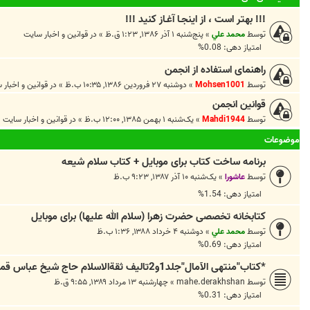
!!! بهتر است ، از اينجـا آغـاز کنيد !!!
توسط
محمد علي
»
پنج‌شنبه ۱ آذر ۱۳۸۶, ۱:۲۳ ق.ظ
» در
قوانين و اخبار سايت
امتیاز دهی: 0.08%
راهنمای استفاده از انجمن
توسط
Mohsen1001
»
دوشنبه ۲۷ فروردین ۱۳۸۶, ۱۰:۳۵ ب.ظ
» در
قوانين و اخبار 
قوانین انجمن
توسط
Mahdi1944
»
یک‌شنبه ۱ بهمن ۱۳۸۵, ۱۲:۰۰ ب.ظ
» در
قوانين و اخبار سايت
موضوعات
برنامه ساخت کتاب برای موبایل + کتاب سلام شیعه
توسط
عاشورا
»
یک‌شنبه ۱۰ آذر ۱۳۸۷, ۹:۲۳ ب.ظ
امتیاز دهی: 1.54%
کتابخانه تخصصی حضرت زهرا (سلام الله علیها) برای موبایل
توسط
محمد علي
»
دوشنبه ۴ خرداد ۱۳۸۸, ۱:۳۶ ب.ظ
امتیاز دهی: 0.69%
*کتاب"منتهی الآمال"جلد1و2تالیف ثقةالاسلام حاج شیخ عباس قمی*
توسط
mahe.derakhshan
»
چهارشنبه ۱۳ مرداد ۱۳۸۹, ۹:۵۵ ق.ظ
امتیاز دهی: 0.31%