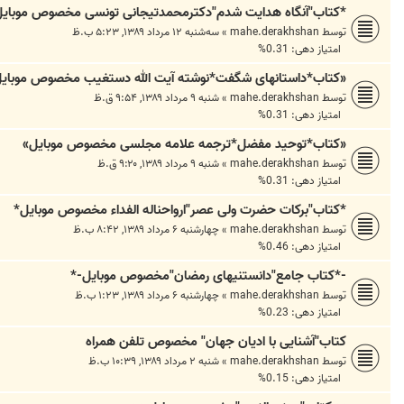
*کتاب"آنگاه هدایت شدم"دکترمحمدتیجانی تونسی مخصوص موبایل
توسط
mahe.derakhshan
»
سه‌شنبه ۱۲ مرداد ۱۳۸۹, ۵:۲۳ ب.ظ
امتیاز دهی: 0.31%
«کتاب*داستانهای شگفت*نوشته آیت الله دستغیب مخصوص موبای
توسط
mahe.derakhshan
»
شنبه ۹ مرداد ۱۳۸۹, ۹:۵۴ ق.ظ
امتیاز دهی: 0.31%
«کتاب*توحید مفضل*ترجمه علامه مجلسی مخصوص موبایل»
توسط
mahe.derakhshan
»
شنبه ۹ مرداد ۱۳۸۹, ۹:۲۰ ق.ظ
امتیاز دهی: 0.31%
*کتاب"برکات حضرت ولی عصر"ارواحناله الفداء مخصوص موبایل*
توسط
mahe.derakhshan
»
چهارشنبه ۶ مرداد ۱۳۸۹, ۸:۴۲ ب.ظ
امتیاز دهی: 0.46%
-*کتاب جامع"دانستنیهای رمضان"مخصوص موبایل-*
توسط
mahe.derakhshan
»
چهارشنبه ۶ مرداد ۱۳۸۹, ۱:۲۳ ب.ظ
امتیاز دهی: 0.23%
کتاب"آشنایی با ادیان جهان" مخصوص تلفن همراه
توسط
mahe.derakhshan
»
شنبه ۲ مرداد ۱۳۸۹, ۱۰:۳۹ ب.ظ
امتیاز دهی: 0.15%