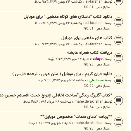
توسط
ali-farahani
»
یک‌شنبه ۲۴ بهمن ۱۳۸۹, ۹:۲۵ ب.ظ
امتیاز دهی: 0.31%
دانلود کتاب "داستان های کوتاه مذهبی " برای موبایل
توسط
ali-farahani
»
یک‌شنبه ۲۴ بهمن ۱۳۸۹, ۹:۱۸ ب.ظ
امتیاز دهی: 0.31%
کتاب های مذهبی برای موبایل
توسط
ali-farahani
»
یک‌شنبه ۲۴ بهمن ۱۳۸۹, ۹:۱۳ ب.ظ
دریافت کتاب همراه عایشه
توسط
valayat
»
شنبه ۲۴ مهر ۱۳۸۹, ۱۲:۰۳ ق.ظ
امتیاز دهی: 0.23%
دانلود قرآن کریم ، برای موبایل ( متن عربی ، ترجمه فارسی )
توسط
محمد علي
»
دوشنبه ۲۵ شهریور ۱۳۸۷, ۷:۲۲ ق.ظ
امتیاز دهی: 0.92%
*کتاب"گلبرگ زندگی"مباحث اخلاقی ازدواج حجت الاسلام حسین ده
توسط
mahe.derakhshan
»
سه‌شنبه ۲۶ مرداد ۱۳۸۹, ۴:۵۶ ب.ظ
امتیاز دهی: 0.54%
**برنامه "دعای سمات" مخصوص موبایل**
توسط
mahe.derakhshan
»
شنبه ۶ شهریور ۱۳۸۹, ۶:۲۱ ب.ظ
امتیاز دهی: 0.23%