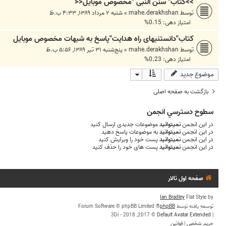
>>کتاب" سنن النبی "مخصوص موبایل<<
توسط
mahe.derakhshan
»
شنبه ۲ مرداد ۱۳۸۹, ۴:۳۳ ب.ظ
امتیاز دهی: 0.15%
کتاب"دانستنیهای راه هدایت"پاسخ به شبهات مخصوص موبایل
توسط
mahe.derakhshan
»
پنج‌شنبه ۳۱ تیر ۱۳۸۹, ۵:۵۶ ب.ظ
امتیاز دهی: 0.23%
موضوع جدید
بازگشت به صفحه اصلی
سطوح دسترسي انجمن
در این انجمن
نمیتوانید
موضوعات جدیدی ارسال کنید
در این انجمن
نمیتوانید
به موضوعات پاسخ دهید
در این انجمن
نمیتوانید
پست خود را ویرایش کنید
در این انجمن
نمیتوانید
پست های خود را حذف کنید
صفحه اول تالار
Ian Bradley
Flat Style by
توسعه یافته توسط
phpBB
® Forum Software © phpBB Limited
© 2017, 2018 - 3Di
Default Avatar Extended
|
حریم شخصی
|
قوانین