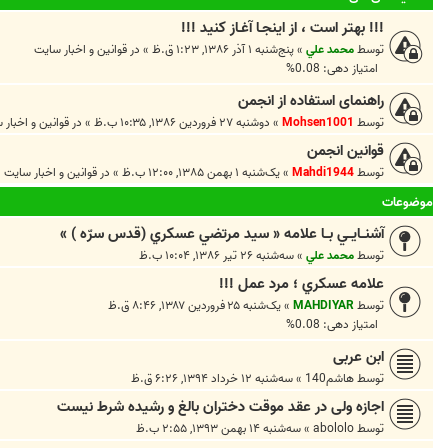
!!! بهتر است ، از اينجـا آغـاز کنيد !!!
توسط
محمد علي
»
پنج‌شنبه ۱ آذر ۱۳۸۶, ۱:۲۳ ق.ظ
» در
قوانين و اخبار سايت
امتیاز دهی: 0.08%
راهنمای استفاده از انجمن
توسط
Mohsen1001
»
دوشنبه ۲۷ فروردین ۱۳۸۶, ۱۰:۳۵ ب.ظ
» در
قوانين و اخبار 
قوانین انجمن
توسط
Mahdi1944
»
یک‌شنبه ۱ بهمن ۱۳۸۵, ۱۲:۰۰ ب.ظ
» در
قوانين و اخبار سايت
موضوعات
آشنــايــي بــا علامه « سيد مرتضي عسکري (قدس سرّه ) »
توسط
محمد علي
»
سه‌شنبه ۲۶ تیر ۱۳۸۶, ۱۰:۰۴ ب.ظ
علامه عسكري ؛ مرد عمل !!!
توسط
MAHDIYAR
»
یک‌شنبه ۲۵ فروردین ۱۳۸۷, ۸:۴۶ ق.ظ
امتیاز دهی: 0.08%
ابن عربی
توسط
هاشم140
»
سه‌شنبه ۱۲ خرداد ۱۳۹۴, ۶:۲۶ ق.ظ
اجازه ولى در عقد موقت دختران بالغ و رشيده شرط نيست
توسط
abololo
»
سه‌شنبه ۱۴ بهمن ۱۳۹۳, ۲:۵۵ ب.ظ