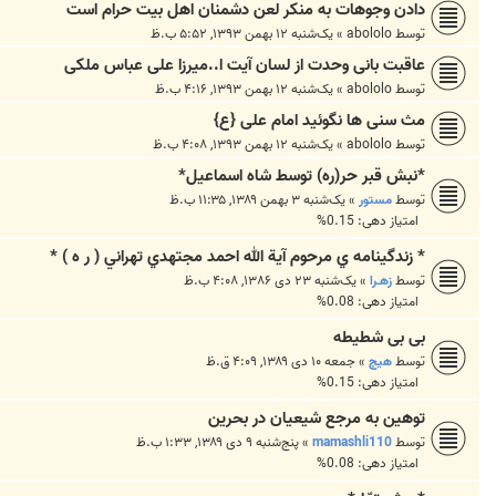
دادن وجوهات به منکر لعن دشمنان اهل بیت حرام است
توسط
abololo
»
یک‌شنبه ۱۲ بهمن ۱۳۹۳, ۵:۵۲ ب.ظ
عاقبت بانی وحدت از لسان آیت ا..میرزا علی عباس ملکی
توسط
abololo
»
یک‌شنبه ۱۲ بهمن ۱۳۹۳, ۴:۱۶ ب.ظ
مث سنی ها نگوئید امام علی {ع}
توسط
abololo
»
یک‌شنبه ۱۲ بهمن ۱۳۹۳, ۴:۰۸ ب.ظ
*نبش قبر حر(ره) توسط شاه اسماعیل*
توسط
مستور
»
یک‌شنبه ۳ بهمن ۱۳۸۹, ۱۱:۳۵ ب.ظ
امتیاز دهی: 0.15%
* زندگينامه ي مرحوم آية الله احمد مجتهدي تهراني ( ر ه ) *
توسط
زهـرا
»
یک‌شنبه ۲۳ دی ۱۳۸۶, ۴:۰۸ ب.ظ
امتیاز دهی: 0.08%
بی بی شطیطه
توسط
هیچ
»
جمعه ۱۰ دی ۱۳۸۹, ۴:۰۹ ق.ظ
امتیاز دهی: 0.15%
توهین به مرجع شیعیان در بحرین
توسط
mamashli110
»
پنج‌شنبه ۹ دی ۱۳۸۹, ۱:۳۳ ب.ظ
امتیاز دهی: 0.08%