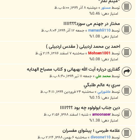
*میثم تمّار*
توسط
مستور
»
دوشنبه ۸ آذر ۱۳۸۹, ۵:۰۰ ب.ظ
امتیاز دهی: 0.46%
مختار در جهنم می سوزد؟؟؟!!!!
توسط
mamashli110
»
جمعه ۱۲ آذر ۱۳۸۹, ۸:۰۴ ب.ظ
امتیاز دهی: 1.08%
احمد بن محمد اردبيلى ( مقدس اردبيلى )
توسط
Mohsen1001
»
سه‌شنبه ۷ اسفند ۱۳۸۶, ۲:۱۹ ق.ظ
امتیاز دهی: 0.08%
گفتاری درباره آیت الله بهبهانی و کتاب مصباح الهدایه
توسط
محمد علي
»
جمعه ۱۱ تیر ۱۳۸۹, ۸:۴۰ ب.ظ
سري به عالم طلبكَي
توسط
عاشورايي
»
سه‌شنبه ۲۴ فروردین ۱۳۸۹, ۴:۱۱ ب.ظ
امتیاز دهی: 0.15%
دین جناب ابولولوء چه بود ؟؟؟!!!!
توسط
amoonaser
»
شنبه ۱ اسفند ۱۳۸۸, ۲:۵۶ ب.ظ
امتیاز دهی: 1.38%
علامه طبرسى ؛ پيشواى مفسران
توسط
divoone110
»
سه‌شنبه ۶ بهمن ۱۳۸۸, ۲:۲۴ ب.ظ