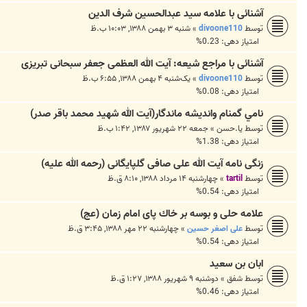
آشنائی با علامه سید عبدالحسین شرف الدین
توسط
divoone110
»
شنبه ۳ بهمن ۱۳۸۸, ۱۰:۰۳ ب.ظ
امتیاز دهی: 0.23%
آشنائی با مراجع شیعه: آیت الله العظمی جعفر سبحانی تبریزی
توسط
divoone110
»
یک‌شنبه ۴ بهمن ۱۳۸۸, ۶:۵۵ ب.ظ
امتیاز دهی: 0.08%
نامي گمنام وانديشه ماندگار(آيت الله شهيد محمد باقر صدر)
توسط
يا.حسن
»
جمعه ۲۲ شهریور ۱۳۸۷, ۱:۴۲ ب.ظ
امتیاز دهی: 1.38%
زنگی نامه آیت الله علی صافی گلپایگانی (رحمه الله علیه)
توسط
tartil
»
چهارشنبه ۱۴ مرداد ۱۳۸۸, ۸:۱۰ ق.ظ
امتیاز دهی: 0.54%
علامه حلی و بوسه بر خاك پای امام زمان (عج)
توسط
علی اصغر حسین
»
چهارشنبه ۲۲ مهر ۱۳۸۸, ۳:۴۵ ق.ظ
امتیاز دهی: 0.54%
ابان بن سعيد
توسط
شفق
»
دوشنبه ۹ شهریور ۱۳۸۸, ۱:۲۷ ق.ظ
امتیاز دهی: 0.46%