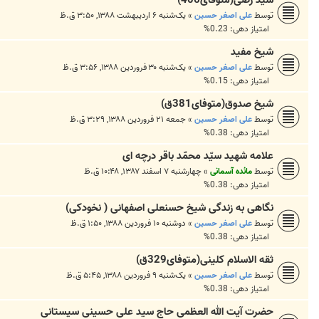
سید رضی(متوفای406)
توسط
علی اصغر حسین
»
یک‌شنبه ۶ اردیبهشت ۱۳۸۸, ۳:۵۰ ق.ظ
امتیاز دهی: 0.23%
شیخ مفید
توسط
علی اصغر حسین
»
یک‌شنبه ۳۰ فروردین ۱۳۸۸, ۳:۵۶ ق.ظ
امتیاز دهی: 0.15%
شیخ صدوق(متوفای381ق)
توسط
علی اصغر حسین
»
جمعه ۲۱ فروردین ۱۳۸۸, ۳:۲۹ ق.ظ
امتیاز دهی: 0.38%
علامه شهید سیّد محمّد باقر درچه ای
توسط
مائده آسمانی
»
چهارشنبه ۷ اسفند ۱۳۸۷, ۱۰:۴۸ ق.ظ
امتیاز دهی: 0.38%
نگاهی به زندگی شیخ حسنعلی اصفهانی ( نخودکی)
توسط
علی اصغر حسین
»
دوشنبه ۱۰ فروردین ۱۳۸۸, ۱:۵۰ ق.ظ
امتیاز دهی: 0.38%
ثقه الاسلام کلینی(متوفای329ق)
توسط
علی اصغر حسین
»
یک‌شنبه ۹ فروردین ۱۳۸۸, ۵:۴۵ ق.ظ
امتیاز دهی: 0.38%
حضرت آيت الله العظمى حاج سيد على حسينى سيستانى