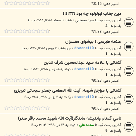
امتیاز دهی: 0.15%
دین جناب ابولولوء چه بود ؟؟؟!!!!
آخرین پست توسط
سيد مصطفي
«
شنبه ۱ اسفند ۱۳۸۸, ۳:۵۸ ب.ظ
پاسخ ها:
4
امتیاز دهی: 1.38%
علامه طبرسى ؛ پيشواى مفسران
آخرین پست توسط
divoone110
«
چهارشنبه ۷ بهمن ۱۳۸۸, ۵:۲۰ ب.ظ
پاسخ ها:
1
آشنائی با علامه سید عبدالحسین شرف الدین
آخرین پست توسط
divoone110
«
دوشنبه ۵ بهمن ۱۳۸۸, ۱۰:۵۶ ب.ظ
پاسخ ها:
1
امتیاز دهی: 0.23%
آشنائی با مراجع شیعه: آیت الله العظمی جعفر سبحانی تبریزی
آخرین پست توسط
divoone110
«
یک‌شنبه ۴ بهمن ۱۳۸۸, ۷:۰۱ ب.ظ
پاسخ ها:
1
امتیاز دهی: 0.08%
نامي گمنام وانديشه ماندگار(آيت الله شهيد محمد باقر صدر)
آخرین پست توسط
محمد علي
«
دوشنبه ۱۴ دی ۱۳۸۸, ۳:۱۴ ب.ظ
پاسخ ها:
9