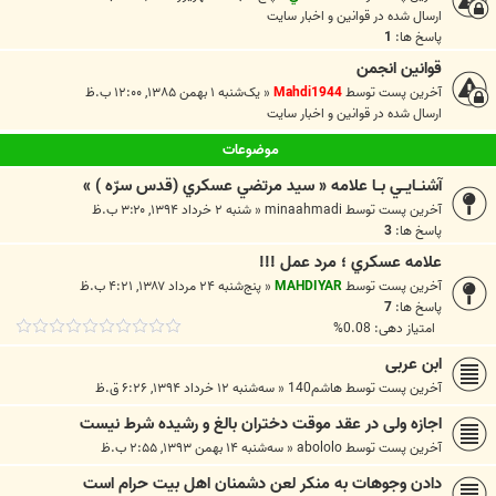
ارسال شده در
قوانين و اخبار سايت
پاسخ ها:
1
قوانین انجمن
آخرین پست توسط
Mahdi1944
«
یک‌شنبه ۱ بهمن ۱۳۸۵, ۱۲:۰۰ ب.ظ
ارسال شده در
قوانين و اخبار سايت
موضوعات
آشنــايــي بــا علامه « سيد مرتضي عسکري (قدس سرّه ) »
آخرین پست توسط
minaahmadi
«
شنبه ۲ خرداد ۱۳۹۴, ۳:۲۰ ب.ظ
پاسخ ها:
3
علامه عسكري ؛ مرد عمل !!!
آخرین پست توسط
MAHDIYAR
«
پنج‌شنبه ۲۴ مرداد ۱۳۸۷, ۴:۲۱ ب.ظ
پاسخ ها:
7
امتیاز دهی: 0.08%
ابن عربی
آخرین پست توسط
هاشم140
«
سه‌شنبه ۱۲ خرداد ۱۳۹۴, ۶:۲۶ ق.ظ
اجازه ولى در عقد موقت دختران بالغ و رشيده شرط نيست
آخرین پست توسط
abololo
«
سه‌شنبه ۱۴ بهمن ۱۳۹۳, ۲:۵۵ ب.ظ
دادن وجوهات به منکر لعن دشمنان اهل بیت حرام است