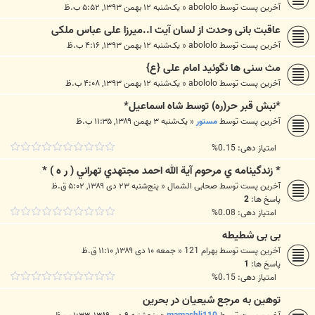
آخرین پست توسط
abololo
«
یک‌شنبه ۱۲ بهمن ۱۳۹۳, ۵:۵۲ ب.ظ
عاقبت بانی وحدت از لسان آیت ا..میرزا علی عباس ملکی
آخرین پست توسط
abololo
«
یک‌شنبه ۱۲ بهمن ۱۳۹۳, ۴:۱۶ ب.ظ
مث سنی ها نگوئید امام علی {ع}
آخرین پست توسط
abololo
«
یک‌شنبه ۱۲ بهمن ۱۳۹۳, ۴:۰۸ ب.ظ
*نبش قبر حر(ره) توسط شاه اسماعیل*
آخرین پست توسط
مستور
«
یک‌شنبه ۳ بهمن ۱۳۸۹, ۱۱:۳۵ ب.ظ
امتیاز دهی: 0.15%
* زندگينامه ي مرحوم آية الله احمد مجتهدي تهراني ( ر ه ) *
آخرین پست توسط
صحابی الشمال
«
پنج‌شنبه ۲۳ دی ۱۳۸۹, ۵:۰۲ ق.ظ
پاسخ ها:
2
امتیاز دهی: 0.08%
بی بی شطیطه
آخرین پست توسط
بهرام 121
«
جمعه ۱۰ دی ۱۳۸۹, ۱۱:۱۰ ق.ظ
پاسخ ها:
1
امتیاز دهی: 0.15%
توهین به مرجع شیعیان در بحرین