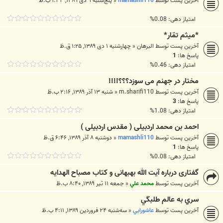
آخرین پست توسط
mamashli110
«
پنج‌شنبه ۹ دی ۱۳۸۹, ۱:۳۳ ب.ظ
امتیاز دهی: 0.08%
*میثم تمّار*
آخرین پست توسط
البرهان
«
چهارشنبه ۱ دی ۱۳۸۹, ۱:۲۵ ق.ظ
پاسخ ها:
1
امتیاز دهی: 0.46%
مختار در جهنم می سوزد؟؟؟!!!!
آخرین پست توسط
m.sharifi110
«
شنبه ۱۳ آذر ۱۳۸۹, ۲:۱۶ ب.ظ
پاسخ ها:
3
امتیاز دهی: 1.08%
احمد بن محمد اردبيلى ( مقدس اردبيلى )
آخرین پست توسط
mamashli110
«
دوشنبه ۸ آذر ۱۳۸۹, ۶:۴۶ ق.ظ
پاسخ ها:
1
امتیاز دهی: 0.08%
گفتاری درباره آیت الله بهبهانی و کتاب مصباح الهدایه
آخرین پست توسط
محمد علي
«
جمعه ۱۱ تیر ۱۳۸۹, ۸:۴۰ ب.ظ
سري به عالم طلبكَي
آخرین پست توسط
عاشورايي
«
سه‌شنبه ۲۴ فروردین ۱۳۸۹, ۴:۱۱ ب.ظ