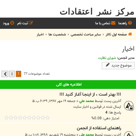
مرکز نشر اعتقادات
راهنما
تماس با ما
ثبت نام
ورود
صفحه اول تالار
سایر مباحث تخصصی
شخصيت ها
اخیار
اخیار
مدیر انجمن:
شورای نظارت
موضوع جدید
1
تعداد موضوعات 77
2
بعدی
اطلاعیه های کلی
!!! بهتر است ، از اينجـا آغـاز کنيد !!!
آخرین پست توسط
محمد علي
«
جمعه ۱۹ مهر ۱۳۸۷, ۶:۳۹ ب.ظ
ارسال شده در
قوانين و اخبار سايت
پاسخ ها:
4
امتیاز دهی: 0.08%
راهنمای استفاده از انجمن
آخرین پست توسط
محمد علي
«
پنج‌شنبه ۱۹ شهریور ۱۳۸۸, ۱:۰۸ ب.ظ