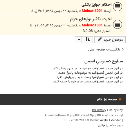
احکام جوایز بانکی
توسط
Mohsen1001
»
یک‌شنبه ۲۲ بهمن ۱۳۸۵, ۴:۰۶ ق.ظ
اجرت تکثیر نوارهای حرام
توسط
Mohsen1001
»
یک‌شنبه ۲۲ بهمن ۱۳۸۵, ۳:۵۵ ق.ظ
امتیاز دهی: 0.08%
موضوع جدید
بازگشت به صفحه اصلی
سطوح دسترسي انجمن
در این انجمن
نمیتوانید
موضوعات جدیدی ارسال کنید
در این انجمن
نمیتوانید
به موضوعات پاسخ دهید
در این انجمن
نمیتوانید
پست خود را ویرایش کنید
در این انجمن
نمیتوانید
پست های خود را حذف کنید
صفحه اول تالار
Ian Bradley
Flat Style by
توسعه یافته توسط
phpBB
® Forum Software © phpBB Limited
© 2017, 2018 - 3Di
Default Avatar Extended
|
حریم شخصی
|
قوانین