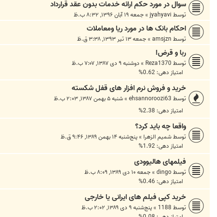
سوال در مورد حکم ارائه خدمات بدون عقد قرارداد
توسط
jyahyavi
»
جمعه ۱۹ آبان ۱۳۹۶, ۸:۳۲ ب.ظ
احکام بانک ها در مورد ریا ومعاملات
توسط
amsjzn
»
جمعه ۱۳ تیر ۱۳۹۳, ۳:۳۸ ق.ظ
ربا و قرض!
توسط
Reza1370
»
دوشنبه ۹ دی ۱۳۸۷, ۷:۰۷ ب.ظ
امتیاز دهی: 0.62%
خرید و فروش نرم افزار های قفل شکسته
توسط
ehsannoroozi63
»
شنبه ۵ بهمن ۱۳۸۷, ۲:۰۳ ب.ظ
امتیاز دهی: 2.38%
واقعا چه باید کرد؟
توسط
شمیم الزهرا
»
پنج‌شنبه ۱۴ بهمن ۱۳۸۹, ۹:۴۶ ق.ظ
امتیاز دهی: 1.92%
فیلمهای هالیوودی
توسط
dingo
»
جمعه ۱۰ دی ۱۳۸۹, ۸:۰۹ ب.ظ
امتیاز دهی: 0.46%
خرید کپی فیلم های ایرانی یا خارجی
توسط
1188
»
پنج‌شنبه ۹ دی ۱۳۸۹, ۲:۰۲ ب.ظ
امتیاز دهی: 0.08%