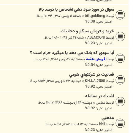
سوال در مورد سود دهي اشخاص با درصد بالا
توسط
bill.goldberg
»
جمعه ۱۱ بهمن ۱۳۸۷, ۷:۳۴ ب.ظ
امتیاز دهی: 0.38%
خرید و فروش سیگار و دخانیات
توسط
ASEMOONI
»
شنبه ۱۹ تیر ۱۳۸۹, ۱۰:۱۰ ب.ظ
امتیاز دهی: 0.23%
آيا سودي که بانک مي دهد يا ميگيرد حرام است ؟
توسط
قهرمان علقمه
»
سه‌شنبه ۲۰ بهمن ۱۳۸۸, ۷:۰۲ ب.ظ
امتیاز دهی: 0.54%
فعاليت در شركتهاي هرمي
توسط
KH.I.A.2500
»
دوشنبه ۲۳ شهریور ۱۳۸۸, ۸:۵۳ ب.ظ
امتیاز دهی: 0.92%
اشتباه در معامله
توسط
فطرس
»
دوشنبه ۱۴ اردیبهشت ۱۳۸۸, ۱۲:۱۷ ب.ظ
امتیاز دهی: 0.92%
مذهبي
توسط
hhll
»
سه‌شنبه ۱۳ اسفند ۱۳۸۷, ۱۰:۲۸ ب.ظ
امتیاز دهی: 0.23%