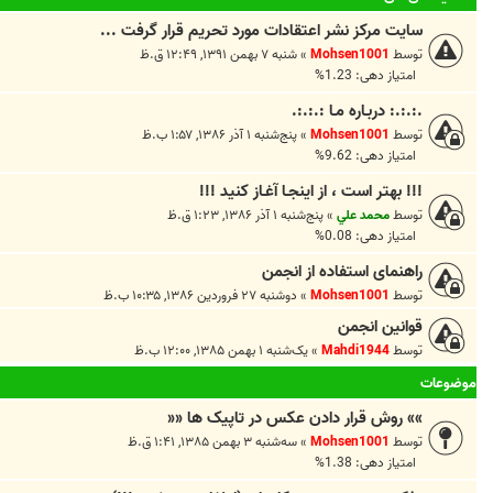
سایت مرکز نشر اعتقادات مورد تحریم قرار گرفت ...
توسط
Mohsen1001
»
شنبه ۷ بهمن ۱۳۹۱, ۱۲:۴۹ ق.ظ
امتیاز دهی: 1.23%
.:.:.: دربـاره مـا :.:.:.
توسط
Mohsen1001
»
پنج‌شنبه ۱ آذر ۱۳۸۶, ۱:۵۷ ب.ظ
امتیاز دهی: 9.62%
!!! بهتر است ، از اينجـا آغـاز کنيد !!!
توسط
محمد علي
»
پنج‌شنبه ۱ آذر ۱۳۸۶, ۱:۲۳ ق.ظ
امتیاز دهی: 0.08%
راهنمای استفاده از انجمن
توسط
Mohsen1001
»
دوشنبه ۲۷ فروردین ۱۳۸۶, ۱۰:۳۵ ب.ظ
قوانین انجمن
توسط
Mahdi1944
»
یک‌شنبه ۱ بهمن ۱۳۸۵, ۱۲:۰۰ ب.ظ
موضوعات
»» روش قرار دادن عکس در تاپيک ها‌ ««
توسط
Mohsen1001
»
سه‌شنبه ۳ بهمن ۱۳۸۵, ۱:۴۱ ق.ظ
امتیاز دهی: 1.38%