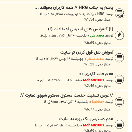
پاسخ به جناب HRG // همه کاربران بخوانند ...
توسط
HRG
»
یک‌شنبه ۲۰ اردیبهشت ۱۳۸۸, ۴:۵۶ ب.ظ
امتیاز دهی: 1.54%
(!) کنفرانس هاي اينترنتي اعتقادات (!)
توسط
محمد علي
»
یک‌شنبه ۲۰ آبان ۱۳۸۶, ۱۲:۵۵ ق.ظ
امتیاز دهی: 6.69%
آموزش نقل قول کردن تو سایت
توسط
سعید منتظر
»
چهارشنبه ۱۶ بهمن ۱۳۸۷, ۲:۰۱ ب.ظ
امتیاز دهی: 1.23%
»» درجات کاربری ««
توسط
Mohsen1001
»
شنبه ۵ اسفند ۱۳۸۵, ۱۲:۱۶ ق.ظ
امتیاز دهی: 2.46%
//عرض تسلیت خدمت مسئول محترم شورای نظارت //
توسط
Labbaik
»
یک‌شنبه ۱۹ آبان ۱۳۸۷, ۹:۵۵ ق.ظ
امتیاز دهی: 6.77%
عدم دسترسی یک روزه به سایت
توسط
Mohsen1001
»
یک‌شنبه ۱۹ آبان ۱۳۸۷, ۲:۲۵ ب.ظ
امتیاز دهی: 0.69%