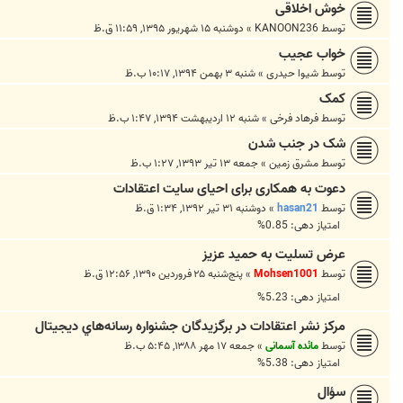
خوش اخلاقی
توسط
KANOON236
»
دوشنبه ۱۵ شهریور ۱۳۹۵, ۱۱:۵۹ ق.ظ
خواب عجیب
توسط
شیوا حیدری
»
شنبه ۳ بهمن ۱۳۹۴, ۱۰:۱۷ ب.ظ
کمک
توسط
فرهاد فرخی
»
شنبه ۱۲ اردیبهشت ۱۳۹۴, ۱:۴۷ ب.ظ
شک در جنب شدن
توسط
مشرق زمین
»
جمعه ۱۳ تیر ۱۳۹۳, ۱:۲۷ ب.ظ
دعوت به همکاری برای احیای سایت اعتقادات
توسط
hasan21
»
دوشنبه ۳۱ تیر ۱۳۹۲, ۱:۳۴ ق.ظ
امتیاز دهی: 0.85%
عرض تسلیت به حمید عزیز
توسط
Mohsen1001
»
پنج‌شنبه ۲۵ فروردین ۱۳۹۰, ۱۲:۵۶ ق.ظ
امتیاز دهی: 5.23%
مرکز نشر اعتقادات در برگزيدگان جشنواره رسانه‌هاي ديجيتال
توسط
مائده آسمانی
»
جمعه ۱۷ مهر ۱۳۸۸, ۵:۴۵ ب.ظ
امتیاز دهی: 5.38%
سؤال