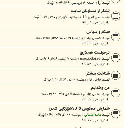
توسط
l,ji
»
جمعه ۱۹ فروردین ۱۳۹۰, ۱۲:۳۶ ق.ظ
تشکر از مسئولان سایت
توسط
محی الدین14
»
دوشنبه ۱ فروردین ۱۳۹۰, ۱۱:۳۱ ق.ظ
امتیاز دهی: 0.54%
سلام و سپاس
توسط
حسین نژاد
»
پنج‌شنبه ۱۹ اسفند ۱۳۸۹, ۱۲:۵۱ ب.ظ
امتیاز دهی: 0.08%
درخواست همکاری
توسط
masuodezadi
»
شنبه ۷ اسفند ۱۳۸۹, ۶:۰۹ ب.ظ
امتیاز دهی: 0.46%
شناخت بیشتر
توسط
حاجی آقا
»
دوشنبه ۲۰ دی ۱۳۸۹, ۴:۴۲ ب.ظ
من وخدایم
توسط
ماه بنی هاشم
»
شنبه ۱۱ دی ۱۳۸۹, ۳:۴۶ ب.ظ
امتیاز دهی: 0.62%
شمارش معکوس تا 50هزارتایی شدن
توسط
مائده آسمانی
»
دوشنبه ۲۲ آذر ۱۳۸۹, ۱۲:۴۸ ق.ظ
امتیاز دهی: 0.77%