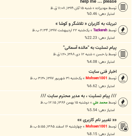
help me ... please
توسط
مهديزاده
»
شنبه ۱۵ آبان ۱۳۸۹, ۱۱:۰۸ ق.ظ
امتیاز دهی: 0.46%
تبريك به کاربران « تلاشگر و کوشا »
توسط
Tazkereh
»
یک‌شنبه ۲۲ اردیبهشت ۱۳۸۷, ۲:۳۴ ب.ظ
امتیاز دهی: 22.23%
پیام تسلیت به "مائده آسمانی"
توسط
يا.حسن
»
شنبه ۱۲ دی ۱۳۸۸, ۱:۲۰ ق.ظ
امتیاز دهی: 4.08%
اخبار فنی سایت
توسط
Mohsen1001
»
یک‌شنبه ۳۱ شهریور ۱۳۸۷, ۳:۳۰ ب.ظ
امتیاز دهی: 6.62%
/// پيام تسليت ، به مدير محترم سايت ///
توسط
محمد علي
»
دوشنبه ۱۵ بهمن ۱۳۸۶, ۱۲:۱۵ ب.ظ
امتیاز دهی: 5.54%
«« تغییر نام کاربری »»
توسط
Mohsen1001
»
چهارشنبه ۱۶ اسفند ۱۳۸۵, ۵:۵۵ ب.ظ
امتیاز دهی: 8.15%