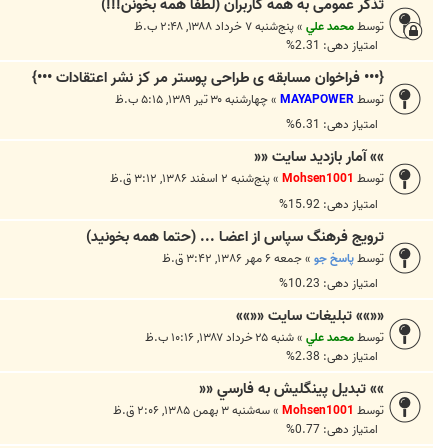
تذکر عمومی به همه کاربران (لطفا همه بخونن!!!)
توسط
محمد علي
»
پنج‌شنبه ۷ خرداد ۱۳۸۸, ۲:۴۸ ب.ظ
امتیاز دهی: 2.31%
{••• فراخوان مسابقه ی طراحی پوستر مر کز نشر اعتقادات •••}
توسط
MAYAPOWER
»
چهارشنبه ۳۰ تیر ۱۳۸۹, ۵:۱۵ ب.ظ
امتیاز دهی: 6.31%
»» آمار بازدید سایت ««
توسط
Mohsen1001
»
پنج‌شنبه ۲ اسفند ۱۳۸۶, ۳:۱۲ ق.ظ
امتیاز دهی: 15.92%
ترويج فرهنگ سپاس از اعضـا ... (حتما همه بخونيد)
توسط
پاسخ جو
»
جمعه ۶ مهر ۱۳۸۶, ۳:۴۲ ق.ظ
امتیاز دهی: 10.23%
««»» تبليغات سايت ««»»
توسط
محمد علي
»
شنبه ۲۵ خرداد ۱۳۸۷, ۱۰:۱۶ ب.ظ
امتیاز دهی: 2.38%
»» تبديل پينگليش به فارسي ««
توسط
Mohsen1001
»
سه‌شنبه ۳ بهمن ۱۳۸۵, ۲:۰۶ ق.ظ
امتیاز دهی: 0.77%