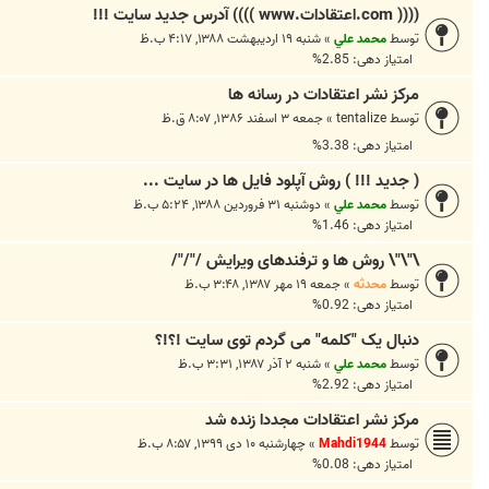
(((( com.اعتقادات.www )))) آدرس جدید سایت !!!
توسط
محمد علي
»
شنبه ۱۹ اردیبهشت ۱۳۸۸, ۴:۱۷ ب.ظ
امتیاز دهی: 2.85%
مرکز نشر اعتقادات در رسانه ها
توسط
tentalize
»
جمعه ۳ اسفند ۱۳۸۶, ۸:۰۷ ق.ظ
امتیاز دهی: 3.38%
( جدید !!! ) روش آپلود فایل ها در سایت ...
توسط
محمد علي
»
دوشنبه ۳۱ فروردین ۱۳۸۸, ۵:۲۴ ب.ظ
امتیاز دهی: 1.46%
\"\"\ روش ها و ترفندهای ویرایش /"/"/
توسط
محدثه
»
جمعه ۱۹ مهر ۱۳۸۷, ۳:۴۸ ب.ظ
امتیاز دهی: 0.92%
دنبال یک "کلمه" می گردم توی سایت !؟!؟
توسط
محمد علي
»
شنبه ۲ آذر ۱۳۸۷, ۳:۳۱ ب.ظ
امتیاز دهی: 2.92%
مرکز نشر اعتقادات مجددا زنده شد
توسط
Mahdi1944
»
چهارشنبه ۱۰ دی ۱۳۹۹, ۸:۵۷ ب.ظ
امتیاز دهی: 0.08%