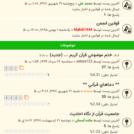
آخرین پست توسط
محمد علي
«
پنج‌شنبه ۱۹ شهریور ۱۳۸۸, ۱:۰۸ ب.ظ
ارسال شده در
قوانين و اخبار سايت
پاسخ ها:
1
قوانین انجمن
آخرین پست توسط
Mahdi1944
«
یک‌شنبه ۱ بهمن ۱۳۸۵, ۱۲:۰۰ ب.ظ
ارسال شده در
قوانين و اخبار سايت
موضوعات
:.:. ختم موضوعي قرآن کريم ... (جديـد) ...:.:
آخرین پست توسط
setare123
«
سه‌شنبه ۲۶ مرداد ۱۳۸۹, ۱:۵۴ ب.ظ
پاسخ ها:
27
3
2
1
امتیاز دهی: 4.31%
** دعـاهـاي قـرآنـي **
آخرین پست توسط
محدثه
«
شنبه ۲۱ شهریور ۱۳۸۸, ۴:۱۸ ب.ظ
پاسخ ها:
35
4
3
2
1
امتیاز دهی: 2.54%
جامعیت قرآن از نگاه احادیث
آخرین پست توسط
مائده آسمانی
«
دوشنبه ۲۱ اردیبهشت ۱۳۸۸, ۱۰:۱۲ ق.ظ
پاسخ ها:
5
امتیاز دهی: 1.23%