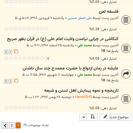
امتیاز دهی: 0.69%
فلسفه لعن
آخرین پست توسط
علی اصغر حسین
«
یک‌شنبه ۹ فروردین ۱۳۸۸, ۵:۰۸ ق.ظ
امتیاز دهی: 0.38%
کنکاشی در چرایی نیامدن ولایت امام علی (ع) در قرآن بطور صریح
آخرین پست توسط
محمد علي
«
یک‌شنبه ۲۵ اسفند ۱۳۸۷, ۹:۱۱ ب.ظ
پاسخ ها:
18
2
1
امتیاز دهی: 4.08%
عایشه در زمان ازدواج با حضرت محمدع چند سال داشتن
آخرین پست توسط
محمد علي
«
چهارشنبه ۱۱ شهریور ۱۳۸۸, ۷:۵۵ ب.ظ
پاسخ ها:
10
2
1
تاريخچه و نحوه پيدايش اهل تسنن و شيعه
آخرین پست توسط
HamidSHS
«
دوشنبه ۲۸ بهمن ۱۳۸۷, ۱:۲۲ ب.ظ
امتیاز دهی: 0.08%
موضوع جدید
1
تعداد موضوعات 79
2
بعدی