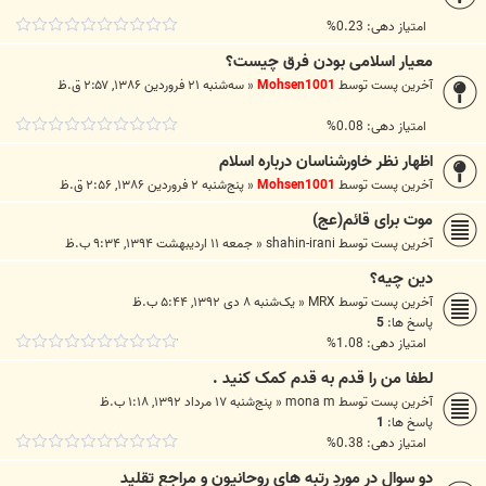
امتیاز دهی: 0.23%
معیار اسلامی بودن فرق چیست؟
آخرین پست توسط
Mohsen1001
«
سه‌شنبه ۲۱ فروردین ۱۳۸۶, ۲:۵۷ ق.ظ
امتیاز دهی: 0.08%
اظهار نظر خاورشناسان درباره اسلام
آخرین پست توسط
Mohsen1001
«
پنج‌شنبه ۲ فروردین ۱۳۸۶, ۲:۵۶ ق.ظ
موت برای قائم(عج)
آخرین پست توسط
shahin-irani
«
جمعه ۱۱ اردیبهشت ۱۳۹۴, ۹:۳۴ ب.ظ
دین چیه؟
آخرین پست توسط
MRX
«
یک‌شنبه ۸ دی ۱۳۹۲, ۵:۴۴ ب.ظ
پاسخ ها:
5
امتیاز دهی: 1.08%
لطفا من را قدم به قدم کمک کنید .
آخرین پست توسط
mona m
«
پنج‌شنبه ۱۷ مرداد ۱۳۹۲, ۱:۱۸ ب.ظ
پاسخ ها:
1
امتیاز دهی: 0.38%
دو سوال در موردِ رتبه هایِ روحانیون و مراجع تقلید