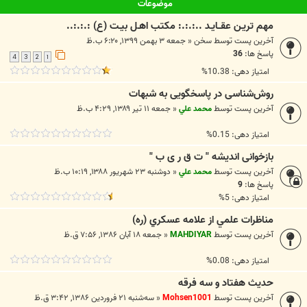
موضوعات
مهم تريـن عقــايـد ..:.:.: مکتب اهـل بيـت (ع) :.:.:..
آخرین پست توسط
سخن
«
جمعه ۳ بهمن ۱۳۹۹, ۶:۲۰ ب.ظ
پاسخ ها:
36
4
3
2
1
امتیاز دهی: 10.38%
روش‌شناسی در پاسخگویی به شبهات
آخرین پست توسط
محمد علي
«
جمعه ۱۱ تیر ۱۳۸۹, ۴:۲۹ ب.ظ
امتیاز دهی: 0.15%
بازخوانی انديشه " ت ق ر ی ب "
آخرین پست توسط
محمد علي
«
دوشنبه ۲۳ شهریور ۱۳۸۸, ۱۰:۱۹ ب.ظ
پاسخ ها:
9
امتیاز دهی: 5%
مناظرات علمي از علامه عسکري (ره)
آخرین پست توسط
MAHDIYAR
«
جمعه ۱۸ آبان ۱۳۸۶, ۷:۵۶ ق.ظ
امتیاز دهی: 0.08%
حدیث هفتاد و سه فرقه
آخرین پست توسط
Mohsen1001
«
سه‌شنبه ۲۱ فروردین ۱۳۸۶, ۳:۴۲ ق.ظ