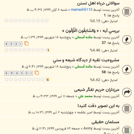
سوالاتی درباه اهل تسنن
آخرین پست توسط
mamashli110
«
شنبه ۸ آبان ۱۳۸۹, ۴:۳۷ ب.ظ
پاسخ ها:
1
امتیاز دهی: 0.15%
بررسي آيه : « وَالسَّابِقُونَ الْأَوَّلُونَ »
آخرین پست توسط
مائده آسمانی
«
پنج‌شنبه ۱۸ شهریور ۱۳۸۹, ۱:۳۹ ب.ظ
پاسخ ها:
37
4
3
2
1
امتیاز دهی: 4.46%
مشروعيت تقيه از ديدگاه شيعه و سني
آخرین پست توسط
مائده آسمانی
«
پنج‌شنبه ۱۸ شهریور ۱۳۸۹, ۶:۴۱ ق.ظ
پاسخ ها:
58
6
5
4
3
2
1
امتیاز دهی: 6.62%
مرزداران‌ حريم‌ تفكّر شيعی
آخرین پست توسط
محمد علي
«
جمعه ۱۱ تیر ۱۳۸۹, ۴:۳۳ ب.ظ
به این تصویر دقت کنید!
آخرین پست توسط
امیر علقمه
«
چهارشنبه ۲ تیر ۱۳۸۹, ۱۰:۳۱ ب.ظ
مسلمان حقیقی
آخرین پست توسط
Aviny
«
جمعه ۱۳ فروردین ۱۳۸۹, ۲:۴۱ ق.ظ