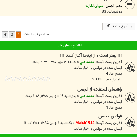
مدیر انجمن:
شورای نظارت
موضوعات:
33
موضوع جدید
1
تعداد موضوعات 79
2
بعدی
اطلاعیه های کلی
!!! بهتر است ، از اينجـا آغـاز کنيد !!!
آخرین پست توسط
محمد علي
«
جمعه ۱۹ مهر ۱۳۸۷, ۶:۳۹ ب.ظ
ارسال شده در
قوانين و اخبار سايت
پاسخ ها:
4
امتیاز دهی: 0.08%
راهنمای استفاده از انجمن
آخرین پست توسط
محمد علي
«
پنج‌شنبه ۱۹ شهریور ۱۳۸۸, ۱:۰۸ ب.ظ
ارسال شده در
قوانين و اخبار سايت
پاسخ ها:
1
قوانین انجمن
آخرین پست توسط
Mahdi1944
«
یک‌شنبه ۱ بهمن ۱۳۸۵, ۱۲:۰۰ ب.ظ
ارسال شده در
قوانين و اخبار سايت