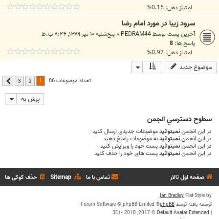
امتیاز دهی: 0.15%
سرود زیبا در مورد امام رضا
آخرین پست توسط
PEDRAM44
«
پنج‌شنبه ۱۰ تیر ۱۳۸۹, ۸:۲۴ ب.ظ
پاسخ ها:
8
امتیاز دهی: 0.92%
موضوع جدید
1
تعداد موضوعات 86
3
2
بعدی
پرش به
سطوح دسترسي انجمن
در این انجمن
نمیتوانید
موضوعات جدیدی ارسال کنید
در این انجمن
نمیتوانید
به موضوعات پاسخ دهید
در این انجمن
نمیتوانید
پست خود را ویرایش کنید
در این انجمن
نمیتوانید
پست های خود را حذف کنید
صفحه اول تالار
تماس با ما
Sitemap
حذف کوکی ها
Ian Bradley
Flat Style by
توسعه یافته توسط
phpBB
® Forum Software © phpBB Limited
© 2017, 2018 - 3Di
Default Avatar Extended
|