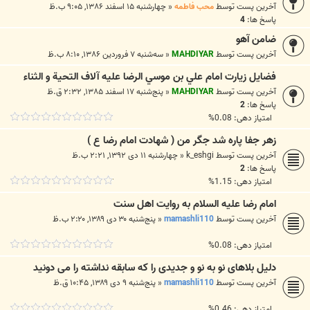
آخرین پست توسط
محب فاطمه
«
چهارشنبه ۱۵ اسفند ۱۳۸۶, ۹:۰۵ ب.ظ
پاسخ ها:
4
ضامن آهو
آخرین پست توسط
MAHDIYAR
«
سه‌شنبه ۷ فروردین ۱۳۸۶, ۸:۱۰ ب.ظ
فضايل زيارت امام علي بن موسي الرضا عليه آلاف التحية و الثناء
آخرین پست توسط
MAHDIYAR
«
پنج‌شنبه ۱۷ اسفند ۱۳۸۵, ۲:۳۲ ق.ظ
پاسخ ها:
2
امتیاز دهی: 0.08%
زهر جفا پاره شد جگر من ( شهادت امام رضا ع )
آخرین پست توسط
k_eshgi
«
چهارشنبه ۱۱ دی ۱۳۹۲, ۲:۲۱ ب.ظ
پاسخ ها:
2
امتیاز دهی: 1.15%
امام رضا علیه السلام به روایت اهل سنت
آخرین پست توسط
mamashli110
«
پنج‌شنبه ۳۰ دی ۱۳۸۹, ۲:۲۰ ب.ظ
امتیاز دهی: 0.08%
دلیل بلاهای نو به نو و جدیدی را که سابقه نداشته را می دونید
آخرین پست توسط
mamashli110
«
پنج‌شنبه ۹ دی ۱۳۸۹, ۱۰:۴۵ ق.ظ
امتیاز دهی: 0.46%