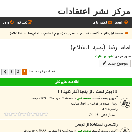
مرکز نشر اعتقادات
راهنما
تماس با ما
ثبت نام
ورود
صفحه اول تالار
گنجینه ثـقلیـن
اهل بيت (عليهم السلام)
امام رضا (علیه السّلام)
امام رضا (علیه السّلام)
مدیر انجمن:
شورای نظارت
موضوع جدید
1
تعداد موضوعات 86
3
2
بعدی
اطلاعیه های کلی
!!! بهتر است ، از اينجـا آغـاز کنيد !!!
آخرین پست توسط
محمد علي
«
جمعه ۱۹ مهر ۱۳۸۷, ۶:۳۹ ب.ظ
ارسال شده در
قوانين و اخبار سايت
پاسخ ها:
4
امتیاز دهی: 0.08%
راهنمای استفاده از انجمن
آخرین پست توسط
محمد علي
«
پنج‌شنبه ۱۹ شهریور ۱۳۸۸, ۱:۰۸ ب.ظ