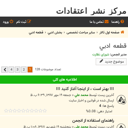
مرکز نشر اعتقادات
راهنما
تماس با ما
ثبت نام
ورود
صفحه اول تالار
سایر مباحث تخصصی
بخش ادبي
قطعه ادبي
قطعه ادبي
مدیر انجمن:
شورای نظارت
موضوع جدید
1
تعداد موضوعات 128
4
3
2
بعدی
اطلاعیه های کلی
!!! بهتر است ، از اينجـا آغـاز کنيد !!!
آخرین پست توسط
محمد علي
«
جمعه ۱۹ مهر ۱۳۸۷, ۶:۳۹ ب.ظ
ارسال شده در
قوانين و اخبار سايت
پاسخ ها:
4
امتیاز دهی: 0.08%
راهنمای استفاده از انجمن
آخرین پست توسط
محمد علي
«
پنج‌شنبه ۱۹ شهریور ۱۳۸۸, ۱:۰۸ ب.ظ