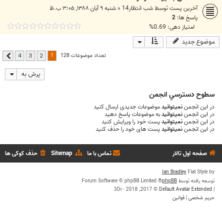
آخرین پست توسط
شب انتظار14
«
شنبه ۹ آبان ۱۳۸۸, ۳:۰۵ ب.ظ
پاسخ ها:
2
امتیاز دهی: 0.69%
موضوع جدید
1
تعداد موضوعات 128
4
3
2
بعدی
پرش به
سطوح دسترسي انجمن
در این انجمن
نمیتوانید
موضوعات جدیدی ارسال کنید
در این انجمن
نمیتوانید
به موضوعات پاسخ دهید
در این انجمن
نمیتوانید
پست خود را ویرایش کنید
در این انجمن
نمیتوانید
پست های خود را حذف کنید
صفحه اول تالار
تماس با ما
Sitemap
حذف کوکی ها
Ian Bradley
Flat Style by
توسعه یافته توسط
phpBB
® Forum Software © phpBB Limited
© 2017, 2018 - 3Di
Default Avatar Extended
|
حریم شخصی
|
قوانین