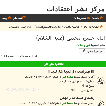
مرکز نشر اعتقادات
راهنما
تماس با ما
ثبت نام
ورود
صفحه اول تالار
گنجینه ثـقلیـن
اهل بيت (عليهم السلام)
امام حسن مجتبی (علیه السّلام)
امام حسن مجتبی (علیه السّلام)
مدیر انجمن:
شورای نظارت
موضوع جدید
تعداد موضوعات 30 • صفحه
1
از
1
اطلاعیه های کلی
!!! بهتر است ، از اينجـا آغـاز کنيد !!!
آخرین پست توسط
محمد علي
«
جمعه ۱۹ مهر ۱۳۸۷, ۶:۳۹ ب.ظ
ارسال شده در
قوانين و اخبار سايت
پاسخ ها:
4
امتیاز دهی: 0.08%
راهنمای استفاده از انجمن
آخرین پست توسط
محمد علي
«
پنج‌شنبه ۱۹ شهریور ۱۳۸۸, ۱:۰۸ ب.ظ