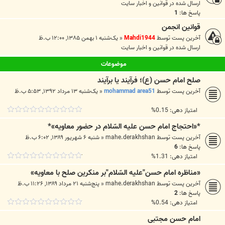
ارسال شده در
قوانين و اخبار سايت
پاسخ ها:
1
قوانین انجمن
آخرین پست توسط
Mahdi1944
«
یک‌شنبه ۱ بهمن ۱۳۸۵, ۱۲:۰۰ ب.ظ
ارسال شده در
قوانين و اخبار سايت
موضوعات
صلح امام حسن (ع)؛ فرآیند یا برآیند
آخرین پست توسط
mohammad area51
«
یک‌شنبه ۱۳ مرداد ۱۳۹۲, ۵:۵۳ ب.ظ
امتیاز دهی: 0.15%
*«احتجاج امام حسن عليه السّلام در حضور معاويه»*
آخرین پست توسط
mahe.derakhshan
«
شنبه ۶ شهریور ۱۳۸۹, ۶:۰۲ ب.ظ
پاسخ ها:
6
امتیاز دهی: 1.31%
«مناظره امام حسن"عليه السّلام"بر منكرين صلح با معاويه»
آخرین پست توسط
mahe.derakhshan
«
پنج‌شنبه ۲۱ مرداد ۱۳۸۹, ۱۱:۲۶ ب.ظ
پاسخ ها:
2
امتیاز دهی: 0.54%
امام حسن مجتبی