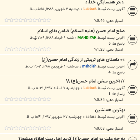
.:.در همسايگي خدا.:.
آخرین پست توسط
Labbaik
«
دوشنبه ۲ شهریور ۱۳۸۸, ۵:۱۵ ب.ظ
امتیاز دهی: 0.46%
صلح امام حسن (علیه السلام) ضامن بقای اسلام
آخرین پست توسط
MAHDIYAR
«
شنبه ۹ خرداد ۱۳۸۸, ۷:۰۹ ق.ظ
پاسخ ها:
5
امتیاز دهی: 1.23%
»» داستان هاى تربيتى از زندگى امام حسن(ع)
آخرین پست توسط
mahdieh
«
سه‌شنبه ۴ فروردین ۱۳۸۸, ۳:۰۲ ب.ظ
پاسخ ها:
4
// آخرين سخن امام حسن(ع) \\
آخرین پست توسط
Labbaik
«
چهارشنبه ۷ اسفند ۱۳۸۷, ۱۰:۳۱ ب.ظ
پاسخ ها:
1
امتیاز دهی: 0.85%
بهترین همنشین
آخرین پست توسط
safara
«
چهارشنبه ۲۷ شهریور ۱۳۸۷, ۵:۴۱ ب.ظ
امتیاز دهی: 0.08%
به چه علت به امام حسن(ع) كريم اهل بيت اطلاق مي‎شود؟