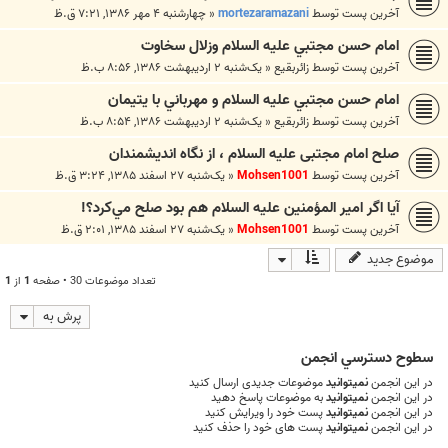
آخرین پست توسط
mortezaramazani
«
چهارشنبه ۴ مهر ۱۳۸۶, ۷:۲۱ ق.ظ
امام حسن مجتبي عليه السلام وزلال سخاوت
آخرین پست توسط
زائربقيع
«
یک‌شنبه ۲ اردیبهشت ۱۳۸۶, ۸:۵۶ ب.ظ
امام حسن مجتبي عليه السلام و مهرباني با يتيمان
آخرین پست توسط
زائربقيع
«
یک‌شنبه ۲ اردیبهشت ۱۳۸۶, ۸:۵۴ ب.ظ
صلح امام مجتبى عليه السلام ، از نگاه انديشمندان
آخرین پست توسط
Mohsen1001
«
یک‌شنبه ۲۷ اسفند ۱۳۸۵, ۳:۲۴ ق.ظ
آيا اگر امير ‌المؤمنين علیه السلام هم بود صلح مي‌كرد؟!
آخرین پست توسط
Mohsen1001
«
یک‌شنبه ۲۷ اسفند ۱۳۸۵, ۲:۰۱ ق.ظ
موضوع جدید
تعداد موضوعات 30 • صفحه
1
از
1
پرش به
سطوح دسترسي انجمن
در این انجمن
نمیتوانید
موضوعات جدیدی ارسال کنید
در این انجمن
نمیتوانید
به موضوعات پاسخ دهید
در این انجمن
نمیتوانید
پست خود را ویرایش کنید
در این انجمن
نمیتوانید
پست های خود را حذف کنید