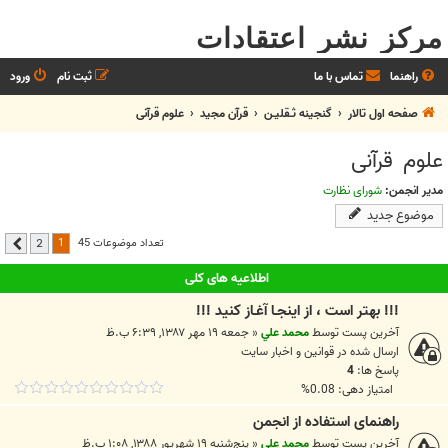
مرکز نشر اعتقادات
راهنما
تماس با ما
ثبت نام
ورود
صفحه اول تالار
گنجینه ثـقلیـن
قرآن مجید
علوم قرآنی
علوم قرآنی
مدیر انجمن:
شورای نظارت
موضوع جدید
1
تعداد موضوعات 45
2
بعدی
اطلاعیه های کلی
!!! بهتر است ، از اينجـا آغـاز کنيد !!!
آخرین پست توسط
محمد علي
«
جمعه ۱۹ مهر ۱۳۸۷, ۶:۳۹ ب.ظ
ارسال شده در
قوانين و اخبار سايت
پاسخ ها:
4
امتیاز دهی: 0.08%
راهنمای استفاده از انجمن
آخرین پست توسط
محمد علي
«
پنج‌شنبه ۱۹ شهریور ۱۳۸۸, ۱:۰۸ ب.ظ