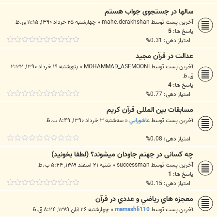
سالها در جستجوی جواب هستم
آخرین پست توسط
mahe.derakhshan
«
چهارشنبه ۲۵ خرداد ۱۳۹۰, ۱۱:۱۵ ق.ظ
پاسخ ها:
5
امتیاز دهی: 0.31%
عدالت در قرآن مجید
آخرین پست توسط
MOHAMMAD_ASEMOONI
«
پنج‌شنبه ۱۹ خرداد ۱۳۹۰, ۲:۳۲
ق.ظ
پاسخ ها:
4
امتیاز دهی: 0.77%
مسابقات بین المللی قرآن کریم
آخرین پست توسط
عاشورايي
«
سه‌شنبه ۳ خرداد ۱۳۹۰, ۸:۴۹ ب.ظ
امتیاز دهی: 0.08%
چه کسانی در جهنم جاودان میشوند؟ (لطفا بخونید)
آخرین پست توسط
successman
«
شنبه ۲۱ اسفند ۱۳۸۹, ۵:۴۴ ب.ظ
پاسخ ها:
1
امتیاز دهی: 0.15%
معجزه هاي رياضي و عددي در قرآن
آخرین پست توسط
mamashli110
«
چهارشنبه ۲۶ آبان ۱۳۸۹, ۸:۲۴ ق.ظ