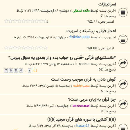
اسرائیلیّات
آخرین پست توسط
مائده آسمانی
«
دوشنبه ۲۸ اردیبهشت ۱۳۸۸, ۱۲:۲۱ ق.ظ
پاسخ ها:
7
امتیاز دهی: 2.77%
اعجاز قرآنی، پیشینه و ضرورت
آخرین پست توسط
fizikdan3000
«
چهارشنبه ۱۶ اردیبهشت ۱۳۸۸, ۱:۱۵ ق.ظ
امتیاز دهی: 0.08%
*دانستنیهای قرآنی -قبلی رو جواب بده و از بعدی یه سوال بپرس*
آخرین پست توسط
h_shakur
«
سه‌شنبه ۱۲ بهمن ۱۳۸۹, ۵:۴۲ ب.ظ
پاسخ ها:
62
7
6
5
4
1
…
گوش دادن به قران موجب رحمت است
آخرین پست توسط
محب فاطمه
«
سه‌شنبه ۱۵ بهمن ۱۳۸۷, ۲:۳۶ ب.ظ
پاسخ ها:
6
چرا قرآن به زبان عربی است؟
آخرین پست توسط
amoonaser
«
چهارشنبه ۱ تیر ۱۳۹۰, ۱:۴۳ ب.ظ
پاسخ ها:
9
()()( آشنایی با سوره های قرآن مجید )()()
آخرین پست توسط
hasan21
«
پنج‌شنبه ۲۸ آذر ۱۳۸۷, ۸:۴۰ ب.ظ