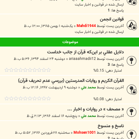
ارسال شده در
قوانين و اخبار سايت
پاسخ ها:
1
قوانین انجمن
آخرین پست توسط
Mahdi1944
«
یک‌شنبه ۱ بهمن ۱۳۸۵, ۱۲:۰۰ ب.ظ
ارسال شده در
قوانين و اخبار سايت
موضوعات
دلايل عقلي بر اين‌كه قرآن از جانب خداست
آخرین پست توسط
ariaaahmadii12
«
دوشنبه ۲۴ اسفند ۱۳۹۴, ۵:۳۶ ب.ظ
پاسخ ها:
3
امتیاز دهی: 0.15%
القرآن الکريم و روايات المدرستين (بررسي عدم تحريف قرآن)
آخرین پست توسط
محمد علي
«
دوشنبه ۹ اردیبهشت ۱۳۸۷, ۱۲:۱۶ ب.ظ
امتیاز دهی: 0.08%
« مصحف » در روايات و اخبار ...
آخرین پست توسط
محمد علي
«
پنج‌شنبه ۱۶ اسفند ۱۳۸۶, ۲:۱۳ ق.ظ
ناسخ و منسوخ
آخرین پست توسط
Mohsen1001
«
سه‌شنبه ۲۸ فروردین ۱۳۸۶, ۵:۵۲ ب.ظ
پاسخ ها:
2