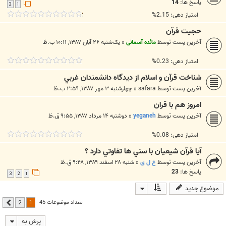
پاسخ ها:
14
2
1
امتیاز دهی: 2.15%
حجیت قرآن
آخرین پست توسط
مائده آسمانی
«
یک‌شنبه ۲۶ آبان ۱۳۸۷, ۱۰:۱۱ ب.ظ
امتیاز دهی: 0.23%
شناخت قرآن و اسلام از ديدگاه دانشمندان غربي
آخرین پست توسط
safara
«
چهارشنبه ۳ مهر ۱۳۸۷, ۲:۵۹ ب.ظ
امروز هم با قران
آخرین پست توسط
yeganeh
«
دوشنبه ۱۴ مرداد ۱۳۸۷, ۹:۵۵ ق.ظ
امتیاز دهی: 0.08%
آيا قرآن شيعيان با سني ها تفاوتي دارد ؟
آخرین پست توسط
ع ل ی
«
شنبه ۲۸ اسفند ۱۳۸۹, ۹:۴۸ ق.ظ
پاسخ ها:
23
3
2
1
موضوع جدید
1
تعداد موضوعات 45
2
بعدی
پرش به