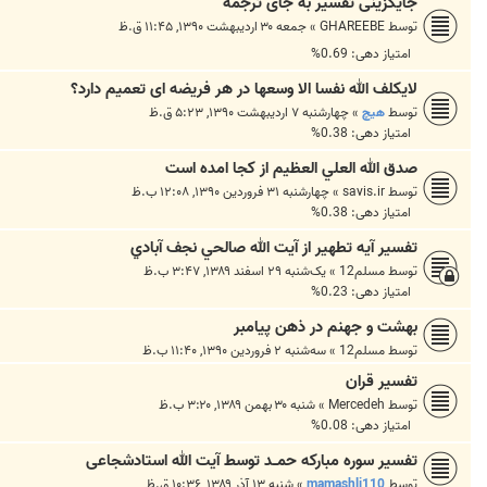
جایگزینی تفسیر به جای ترجمه
توسط
GHAREEBE
»
جمعه ۳۰ اردیبهشت ۱۳۹۰, ۱۱:۴۵ ق.ظ
امتیاز دهی: 0.69%
لایکلف الله نفسا الا وسعها در هر فریضه ای تعمیم دارد؟
توسط
هیچ
»
چهارشنبه ۷ اردیبهشت ۱۳۹۰, ۵:۲۳ ق.ظ
امتیاز دهی: 0.38%
صدق الله العلي العظيم از کجا امده است
توسط
savis.ir
»
چهارشنبه ۳۱ فروردین ۱۳۹۰, ۱۲:۰۸ ب.ظ
امتیاز دهی: 0.38%
تفسير آيه تطهير از آيت الله صالحي نجف آبادي
توسط
مسلم12
»
یک‌شنبه ۲۹ اسفند ۱۳۸۹, ۳:۴۷ ب.ظ
امتیاز دهی: 0.23%
بهشت و جهنم در ذهن پيامبر
توسط
مسلم12
»
سه‌شنبه ۲ فروردین ۱۳۹۰, ۱۱:۴۰ ب.ظ
تفسير قران
توسط
Mercedeh
»
شنبه ۳۰ بهمن ۱۳۸۹, ۳:۲۰ ب.ظ
امتیاز دهی: 0.08%
تفسیر سوره مبارکه حمــد توسط آیت الله استادشجاعی
توسط
mamashli110
»
شنبه ۱۳ آذر ۱۳۸۹, ۱۰:۳۶ ق.ظ