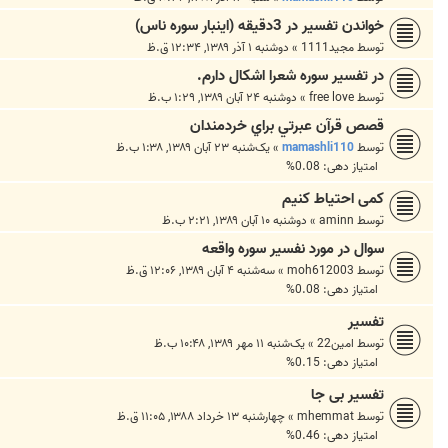
خواندن تفسیر در 3دقیقه (اینبار سوره ناس)
توسط
مجید1111
»
دوشنبه ۱ آذر ۱۳۸۹, ۱۲:۳۴ ق.ظ
در تفسیر سوره شعرا اشکال دارم.
توسط
free love
»
دوشنبه ۲۴ آبان ۱۳۸۹, ۱:۲۹ ب.ظ
قصص‌ قرآن‌ عبرتي‌ براي‌ خردمندان‌
توسط
mamashli110
»
یک‌شنبه ۲۳ آبان ۱۳۸۹, ۱:۳۸ ب.ظ
امتیاز دهی: 0.08%
کمی احتیاط کنیم
توسط
aminn
»
دوشنبه ۱۰ آبان ۱۳۸۹, ۲:۲۱ ب.ظ
سوال در مورد نفسیر سوره واقعه
توسط
moh612003
»
سه‌شنبه ۴ آبان ۱۳۸۹, ۱۲:۰۶ ق.ظ
امتیاز دهی: 0.08%
تفسير
توسط
امين22
»
یک‌شنبه ۱۱ مهر ۱۳۸۹, ۱۰:۴۸ ب.ظ
امتیاز دهی: 0.15%
تفسیر بی جا
توسط
mhemmat
»
چهارشنبه ۱۳ خرداد ۱۳۸۸, ۱۱:۰۵ ق.ظ
امتیاز دهی: 0.46%