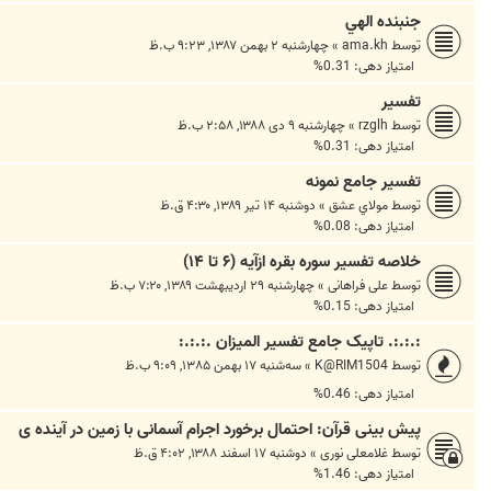
جنبنده الهي
توسط
ama.kh
»
چهارشنبه ۲ بهمن ۱۳۸۷, ۹:۲۳ ب.ظ
امتیاز دهی: 0.31%
تفسير
توسط
rzglh
»
چهارشنبه ۹ دی ۱۳۸۸, ۲:۵۸ ب.ظ
امتیاز دهی: 0.31%
تفسیر جامع نمونه
توسط
مولاي عشق
»
دوشنبه ۱۴ تیر ۱۳۸۹, ۴:۳۰ ق.ظ
امتیاز دهی: 0.08%
خلاصه تفسیر سوره بقره ازآیه (۶ تا ۱۴)
توسط
علی فراهانی
»
چهارشنبه ۲۹ اردیبهشت ۱۳۸۹, ۷:۲۰ ب.ظ
امتیاز دهی: 0.15%
:.:.:. تاپیک جامع تفسیر المیزان .:.:.:
توسط
K@RIM1504
»
سه‌شنبه ۱۷ بهمن ۱۳۸۵, ۹:۰۹ ب.ظ
امتیاز دهی: 0.46%
پیش بینی قرآن: احتمال برخورد اجرام آسمانی با زمین در آینده ی
توسط
غلامعلی نوری
»
دوشنبه ۱۷ اسفند ۱۳۸۸, ۴:۰۲ ق.ظ
امتیاز دهی: 1.46%