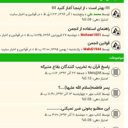
!!! بهتر است ، از اينجـا آغـاز کنيد !!!
توسط
محمد علي
»
پنج‌شنبه ۱ آذر ۱۳۸۶, ۱:۲۳ ق.ظ
» در
قوانين و اخبار سايت
امتیاز دهی: 0.08%
راهنمای استفاده از انجمن
توسط
Mohsen1001
»
دوشنبه ۲۷ فروردین ۱۳۸۶, ۱۰:۳۵ ب.ظ
» در
قوانين و اخبار 
قوانین انجمن
توسط
Mahdi1944
»
یک‌شنبه ۱ بهمن ۱۳۸۵, ۱۲:۰۰ ب.ظ
» در
قوانين و اخبار سايت
موضوعات
پاسخ قرآن به تخریب کنندگان بقاع متبرکه
توسط
Meis@M
»
جمعه ۲۲ آذر ۱۳۹۲, ۱:۱۲ ب.ظ
امتیاز دهی: 0.15%
پسر فاطمه(سلام الله علیها)...؟
توسط
کتاب مهر
»
چهارشنبه ۱۳ آذر ۱۳۹۲, ۱۱:۴۰ ب.ظ
امتیاز دهی: 0.08%
این مطلبو بخونی ضرر نمیکنی..........
توسط
کتاب مهر
»
دوشنبه ۱۱ آذر ۱۳۹۲, ۳:۲۰ ب.ظ
امتیاز دهی: 0.08%