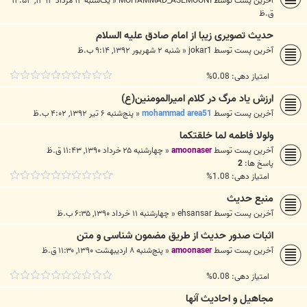
آخرین پست توسط
MOHAMMAD_ASEMOONI
«
یک‌شنبه ۱۲ مرداد ۱۳۹۳, ۱۲:۵۳
ق.ظ
حدیث تصویری زیبا از امام صادق علیه السلام
آخرین پست توسط
jokar1
«
شنبه ۲ شهریور ۱۳۹۲, ۹:۱۴ ب.ظ
امتیاز دهی: 0.08%
ارزش یاد مرگ در کلام امیرالمومنین(ع)
آخرین پست توسط
mohammad area51
«
پنج‌شنبه ۶ تیر ۱۳۹۲, ۴:۰۲ ب.ظ
ولولا فاطمه لما خلقتکما
آخرین پست توسط
amoonaser
«
چهارشنبه ۲۵ خرداد ۱۳۹۰, ۱۱:۴۳ ق.ظ
پاسخ ها:
2
امتیاز دهی: 1.08%
منبع حدیث
آخرین پست توسط
ehsansar
«
چهارشنبه ۱۱ خرداد ۱۳۹۰, ۶:۳۵ ب.ظ
اثبات صدور حدیث از طریق مضمون شناسى و متن
آخرین پست توسط
amoonaser
«
پنج‌شنبه ۸ اردیبهشت ۱۳۹۰, ۱۱:۳۰ ق.ظ
امتیاز دهی: 0.08%
مجاهیل و احادیث آنها