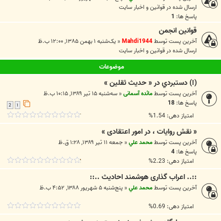
ارسال شده در
قوانين و اخبار سايت
پاسخ ها:
1
قوانین انجمن
آخرین پست توسط
Mahdi1944
«
یک‌شنبه ۱ بهمن ۱۳۸۵, ۱۲:۰۰ ب.ظ
ارسال شده در
قوانين و اخبار سايت
موضوعات
(!) دستبردي در « حديث ثقلين »
آخرین پست توسط
مائده آسمانی
«
سه‌شنبه ۱۵ تیر ۱۳۸۹, ۱۰:۱۵ ب.ظ
پاسخ ها:
18
2
1
امتیاز دهی: 1.54%
« نقش روایات ، در امور اعتقادی »
آخرین پست توسط
محمد علي
«
جمعه ۱۱ تیر ۱۳۸۹, ۱:۲۸ ق.ظ
پاسخ ها:
4
امتیاز دهی: 2.23%
::.. اعراب گذاری هوشمند احادیث ..::
آخرین پست توسط
محمد علي
«
پنج‌شنبه ۵ شهریور ۱۳۸۸, ۴:۵۲ ب.ظ
امتیاز دهی: 0.69%