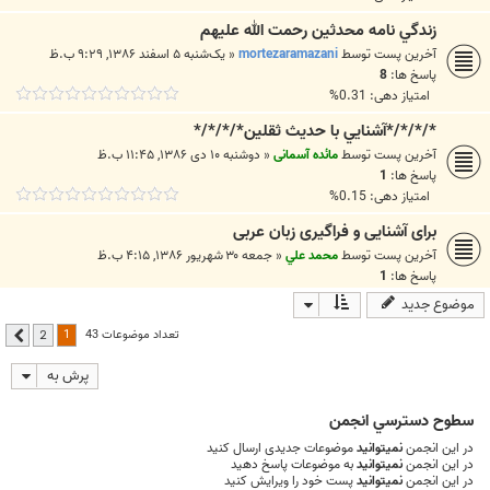
زندگي نامه محدثين رحمت الله عليهم
آخرین پست توسط
mortezaramazani
«
یک‌شنبه ۵ اسفند ۱۳۸۶, ۹:۲۹ ب.ظ
پاسخ ها:
8
امتیاز دهی: 0.31%
*/*/*/*آشنايي با حديث ثقلين*/*/*/*
آخرین پست توسط
مائده آسمانی
«
دوشنبه ۱۰ دی ۱۳۸۶, ۱۱:۴۵ ب.ظ
پاسخ ها:
1
امتیاز دهی: 0.15%
برای آشنایی و فراگیری زبان عربی
آخرین پست توسط
محمد علي
«
جمعه ۳۰ شهریور ۱۳۸۶, ۴:۱۵ ب.ظ
پاسخ ها:
1
موضوع جدید
1
تعداد موضوعات 43
2
بعدی
پرش به
سطوح دسترسي انجمن
در این انجمن
نمیتوانید
موضوعات جدیدی ارسال کنید
در این انجمن
نمیتوانید
به موضوعات پاسخ دهید
در این انجمن
نمیتوانید
پست خود را ویرایش کنید