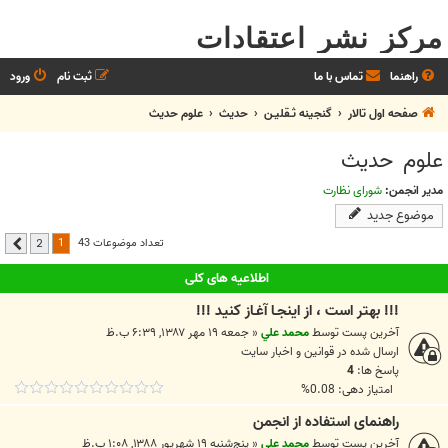
مرکز نشر اعتقادات
راهنما
تماس با ما
ثبت نام
ورود
صفحه اول تالار
گنجینه ثـقلیـن
حديث
علوم حدیث
علوم حدیث
مدیر انجمن:
شورای نظارت
موضوع جدید
1
تعداد موضوعات 43
2
بعدی
اطلاعیه های کلی
!!! بهتر است ، از اينجـا آغـاز کنيد !!!
آخرین پست توسط
محمد علي
«
جمعه ۱۹ مهر ۱۳۸۷, ۶:۳۹ ب.ظ
ارسال شده در
قوانين و اخبار سايت
پاسخ ها:
4
امتیاز دهی: 0.08%
راهنمای استفاده از انجمن
آخرین پست توسط
محمد علي
«
پنج‌شنبه ۱۹ شهریور ۱۳۸۸, ۱:۰۸ ب.ظ