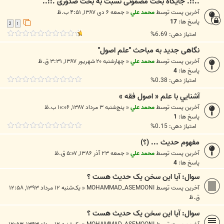
..::. جایگاه بحث مضمونی نسبت به بحث صدوری .::..
آخرین پست توسط
محمد علي
«
جمعه ۶ دی ۱۳۸۷, ۴:۵۱ ب.ظ
پاسخ ها:
17
2
1
امتیاز دهی: 6.69%
نگاهى جديد به مباحث ''علم اصول''
آخرین پست توسط
محمد علي
«
چهارشنبه ۲۰ شهریور ۱۳۸۷, ۳:۳۱ ق.ظ
پاسخ ها:
4
امتیاز دهی: 0.38%
آشنايي با علم « اصول فقه »
آخرین پست توسط
محمد علي
«
پنج‌شنبه ۳ مرداد ۱۳۸۷, ۱۰:۰۶ ب.ظ
پاسخ ها:
1
امتیاز دهی: 0.15%
مفهوم حديث ... (؟)
آخرین پست توسط
محمد علي
«
جمعه ۲۳ آذر ۱۳۸۶, ۵:۰۷ ق.ظ
پاسخ ها:
4
سوال: آیا این سخن یک حدیث هست ؟
آخرین پست توسط
MOHAMMAD_ASEMOONI
«
یک‌شنبه ۱۲ مرداد ۱۳۹۳, ۱۲:۵۸
ق.ظ
سوال: آیا این سخن یک حدیث هست ؟