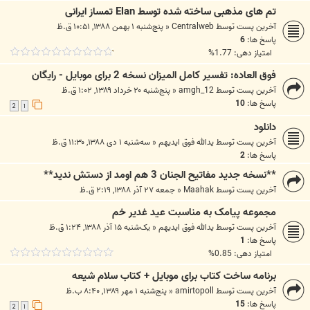
تم های مذهبی ساخته شده توسط Elan تمساز ایرانی
آخرین پست توسط
Centralweb
«
پنج‌شنبه ۱ بهمن ۱۳۸۸, ۱۰:۵۱ ق.ظ
پاسخ ها:
6
امتیاز دهی: 1.77%
فوق العاده: تفسیر کامل المیزان نسخه 2 برای موبایل - رایگان
آخرین پست توسط
amgh_12
«
پنج‌شنبه ۲۰ خرداد ۱۳۸۹, ۱:۰۲ ق.ظ
پاسخ ها:
10
2
1
دانلود
آخرین پست توسط
یدالله فوق ایدیهم
«
سه‌شنبه ۱ دی ۱۳۸۸, ۱۱:۳۰ ق.ظ
پاسخ ها:
2
**نسخه جدید مفاتیح الجنان 3 هم اومد از دستش ندید**
آخرین پست توسط
Maahak
«
جمعه ۲۷ آذر ۱۳۸۸, ۲:۱۹ ق.ظ
مجموعه پیامک به مناسبت عید غدیر خم
آخرین پست توسط
یدالله فوق ایدیهم
«
یک‌شنبه ۱۵ آذر ۱۳۸۸, ۱:۲۴ ق.ظ
پاسخ ها:
1
امتیاز دهی: 0.85%
برنامه ساخت کتاب برای موبایل + کتاب سلام شیعه
آخرین پست توسط
amirtopoll
«
پنج‌شنبه ۱ مهر ۱۳۸۹, ۸:۴۰ ب.ظ
پاسخ ها:
15
2
1