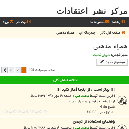
مرکز نشر اعتقادات
راهنما
تماس با ما
ثبت نام
ورود
صفحه اول تالار
چندرسانه ای
همراه مذهبی
همراه مذهبی
مدیر انجمن:
شورای نظارت
موضوع جدید
1
تعداد موضوعات 105
3
2
بعدی
اطلاعیه های کلی
!!! بهتر است ، از اينجـا آغـاز کنيد !!!
آخرین پست توسط
محمد علي
«
جمعه ۱۹ مهر ۱۳۸۷, ۶:۳۹ ب.ظ
ارسال شده در
قوانين و اخبار سايت
پاسخ ها:
4
امتیاز دهی: 0.08%
راهنمای استفاده از انجمن
آخرین پست توسط
محمد علي
«
پنج‌شنبه ۱۹ شهریور ۱۳۸۸, ۱:۰۸ ب.ظ