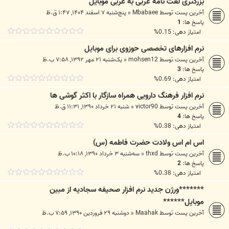
بزرگتری لغت نامه عربی به عربی موبایل
آخرین پست توسط
Mbabaee
«
پنج‌شنبه ۷ اسفند ۱۴۰۴, ۱:۴۷ ق.ظ
پاسخ ها:
1
امتیاز دهی: 0.15%
نرم افزارهای تخصصی حوزوی برای موبایل
آخرین پست توسط
mohsen12
«
یک‌شنبه ۲۱ مهر ۱۳۹۲, ۷:۵۸ ب.ظ
پاسخ ها:
3
امتیاز دهی: 0.69%
نرم افزار فرهنگ دارویی همراه سازگار با اکثر گوشی ها
آخرین پست توسط
victor90
«
شنبه ۲۱ خرداد ۱۳۹۰, ۱۱:۳۱ ق.ظ
پاسخ ها:
4
امتیاز دهی: 0.38%
اس ام اس ولادت حضرت فاطمه (س)
آخرین پست توسط
thxd
«
سه‌شنبه ۳ خرداد ۱۳۹۰, ۱۰:۱۸ ب.ظ
پاسخ ها:
2
امتیاز دهی: 0.38%
*******ورژن جدید نرم افزار صحیفه سجادیه از مبین
موبایل******
آخرین پست توسط
Maahak
«
دوشنبه ۲۹ فروردین ۱۳۹۰, ۷:۵۹ ب.ظ