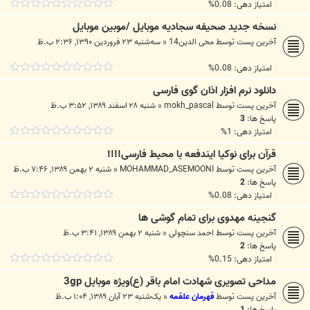
امتیاز دهی: 0.08%
نسخه جدید صحیفه سجادیه موبایل /موبین موبایل
آخرین پست توسط
محی الدین14
«
سه‌شنبه ۲۳ فروردین ۱۳۹۰, ۲:۳۶ ب.ظ
امتیاز دهی: 0.08%
دانلود نرم افزار اذان گوی فارسی
آخرین پست توسط
mokh_pascal
«
شنبه ۲۸ اسفند ۱۳۸۹, ۳:۵۲ ب.ظ
پاسخ ها:
3
امتیاز دهی: 1%
قرآن برای نوکیا ایندفعه با محیط فارسی!!!!
آخرین پست توسط
MOHAMMAD_ASEMOONI
«
شنبه ۲ بهمن ۱۳۸۹, ۷:۴۶ ب.ظ
پاسخ ها:
2
امتیاز دهی: 0.08%
گنجینه مهدوی برای تمام گوشی ها
آخرین پست توسط
احمد سنچولی
«
شنبه ۲ بهمن ۱۳۸۹, ۳:۴۱ ب.ظ
پاسخ ها:
2
امتیاز دهی: 0.15%
مداحی تصویری شهادت امام باقر (ع)ویژه موبایل 3gp
آخرین پست توسط
قهرمان علقمه
«
یک‌شنبه ۲۳ آبان ۱۳۸۹, ۱:۰۴ ب.ظ
پاسخ ها:
1