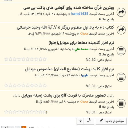
بهترین قرآن ساخته شده برای گوشی های پاکت پی سی
آخرین پست توسط
hamid1635
«
پنج‌شنبه ۲۷ خرداد ۱۳۸۹, ۵:۱۳ ب.ظ
پاسخ ها:
6
کتاب : « به یاد اول مظلوم روزگار » // آیة الله وحید خراسانی
آخرین پست توسط
محدثه
«
پنج‌شنبه ۱۹ شهریور ۱۳۸۸, ۹:۴۹ ق.ظ
نرم افزار گنجینه دعاها برای موبایل(جاوا)
آخرین پست توسط
محمد علي
«
یک‌شنبه ۱ شهریور ۱۳۸۸, ۱۱:۲۴ ب.ظ
پاسخ ها:
2
امتیاز دهی: 0.62%
نرم افزار کلید بهشت (مفاتیح الجنان) مخصوص موبايل
آخرین پست توسط
طهورا
«
شنبه ۳۱ مرداد ۱۳۸۸, ۸:۴۳ ب.ظ
امتیاز دهی: 0.31%
.:.:. تصاویر متحرک با فرمت gif برای پشت زمینه موبایل .:.:.
آخرین پست توسط
محدثه
«
دوشنبه ۸ تیر ۱۳۸۸, ۱۱:۵۶ ق.ظ
پاسخ ها:
5
امتیاز دهی: 3.31%
موضوع جدید