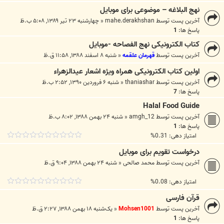
نهج البلاغه – موضوعی برای موبایل
آخرین پست توسط
mahe.derakhshan
«
چهارشنبه ۲۳ تیر ۱۳۸۹, ۵:۰۸ ب.ظ
پاسخ ها:
1
کتاب الکترونیکی نهج الفصاحه -موبایل
آخرین پست توسط
قهرمان علقمه
«
شنبه ۸ اسفند ۱۳۸۸, ۱۱:۵۸ ق.ظ
اولین کتاب الکترونیکی همراه ویژه اشعار عیدالزهراء
آخرین پست توسط
thaniashar
«
شنبه ۶ فروردین ۱۳۹۰, ۲:۵۲ ب.ظ
پاسخ ها:
7
Halal Food Guide
آخرین پست توسط
amgh_12
«
شنبه ۲۴ بهمن ۱۳۸۸, ۸:۰۲ ب.ظ
پاسخ ها:
1
امتیاز دهی: 0.31%
درخواست تقویم برای موبایل
آخرین پست توسط
محمد صالحی
«
شنبه ۲۴ بهمن ۱۳۸۸, ۹:۰۴ ق.ظ
امتیاز دهی: 0.08%
قرآن فارسی
آخرین پست توسط
Mohsen1001
«
یک‌شنبه ۱۸ بهمن ۱۳۸۸, ۲:۲۷ ق.ظ
پاسخ ها:
1