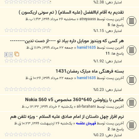
امتیاز دهی: 2.38%
تقدیم به آقام اباالفضل (علیه السلام) ( تم سونی اریکسون )
آخرین پست توسط
atreyaass
«
سه‌شنبه ۲۶ مرداد ۱۳۸۹, ۱:۴۳ ب.ظ
پاسخ ها:
5
امتیاز دهی: 1.15%
هر کسی که ویندوز موبایل داره بیاد تو ----از دست ندین--------
آخرین پست توسط
hamid1635
«
جمعه ۲۲ مرداد ۱۳۸۹, ۱۱:۳۰ ق.ظ
پاسخ ها:
11
2
1
امتیاز دهی: 1.92%
بسته فرهنگی ماه مبارک رمضان1431
آخرین پست توسط
hamid1635
«
جمعه ۲۲ مرداد ۱۳۸۹, ۱۰:۲۶ ق.ظ
امتیاز دهی: 0.23%
عکس با رزولوشن 640*360 مخصوص Nokia S60 v5
آخرین پست توسط
ali-farahani
«
یک‌شنبه ۲ خرداد ۱۳۸۹, ۱۲:۳۲ ب.ظ
نرم افزار چهل داستان از امام صادق علیه السلام - ویژه تلفن هم
آخرین پست توسط
قهرمان علقمه
«
یک‌شنبه ۲۶ اردیبهشت ۱۳۸۹, ۱۰:۲۳ ق.ظ
پاسخ ها:
2
امتیاز دهی: 0.23%