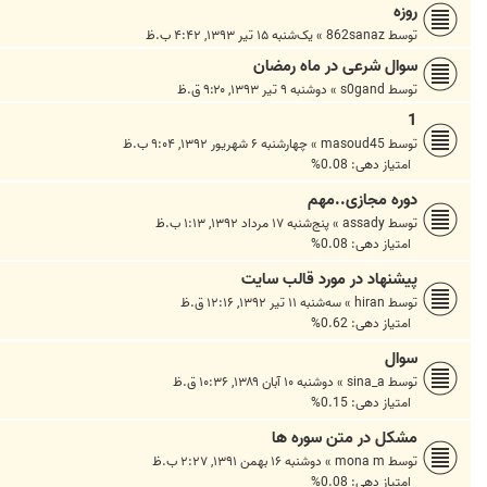
روزه
توسط
862sanaz
»
یک‌شنبه ۱۵ تیر ۱۳۹۳, ۴:۴۲ ب.ظ
سوال شرعی در ماه رمضان
توسط
s0gand
»
دوشنبه ۹ تیر ۱۳۹۳, ۹:۲۰ ق.ظ
1
توسط
masoud45
»
چهارشنبه ۶ شهریور ۱۳۹۲, ۹:۰۴ ب.ظ
امتیاز دهی: 0.08%
دوره مجازی..مهم
توسط
assady
»
پنج‌شنبه ۱۷ مرداد ۱۳۹۲, ۱:۱۳ ب.ظ
امتیاز دهی: 0.08%
پیشنهاد در مورد قالب سایت
توسط
hiran
»
سه‌شنبه ۱۱ تیر ۱۳۹۲, ۱۲:۱۶ ق.ظ
امتیاز دهی: 0.62%
سوال
توسط
sina_a
»
دوشنبه ۱۰ آبان ۱۳۸۹, ۱۰:۳۶ ق.ظ
امتیاز دهی: 0.15%
مشکل در متن سوره ها
توسط
mona m
»
دوشنبه ۱۶ بهمن ۱۳۹۱, ۲:۲۷ ب.ظ
امتیاز دهی: 0.08%