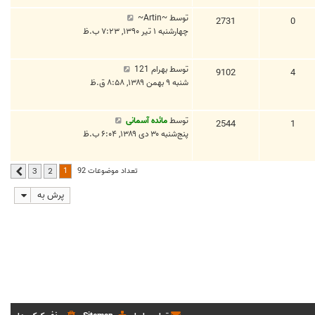
توسط
~Artin~
2731
0
چهارشنبه ۱ تیر ۱۳۹۰, ۷:۲۳ ب.ظ
توسط
بهرام 121
9102
4
شنبه ۹ بهمن ۱۳۸۹, ۸:۵۸ ق.ظ
توسط
مائده آسمانی
2544
1
پنج‌شنبه ۳۰ دی ۱۳۸۹, ۶:۰۴ ب.ظ
1
تعداد موضوعات 92
3
2
بعدی
پرش به