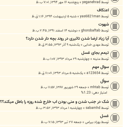
توسط
yeganehrad
»
پنج‌شنبه ۱۶ مهر ۱۳۹۴, ۷:۰۱ ب.ظ
اعتکاف
توسط
yas6821man
»
شنبه ۵ اردیبهشت ۱۳۹۴, ۱:۱۶ ق.ظ
شهوت
توسط
ghorobaftab
»
دوشنبه ۱۴ اسفند ۱۳۹۱, ۲:۴۵ ب.ظ
آیا زیاد ارضا شدن تاثیری در روند بچه دار شدن دارد؟
توسط
مهدی خدایی
»
یک‌شنبه ۹ آذر ۱۳۹۳, ۳:۵۵ ق.ظ
تیمم بجای غسل
توسط
متینه
»
چهارشنبه ۲۹ مرداد ۱۳۹۳, ۱:۰۷ ب.ظ
سوال مهم
توسط
a123654
»
یک‌شنبه ۵ مرداد ۱۳۹۳, ۱۱:۰۸ ق.ظ
سوأل
توسط
mhtab
»
جمعه ۲۹ شهریور ۱۳۸۷, ۱۱:۵۷ ب.ظ
امتیاز دهی: 1.23%
شک در جنب شدن و منی بودن اب خارج شده روزه را باطل میکند؟؟
توسط
sabamhd
»
چهارشنبه ۱ مرداد ۱۳۹۳, ۳:۵۲ ب.ظ
غسل
توسط
بهزاد بیرامی
»
جمعه ۲۷ تیر ۱۳۹۳, ۷:۱۵ ب.ظ