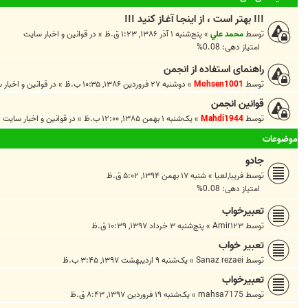
!!! بهتر است ، از اينجـا آغـاز کنيد !!!
توسط
محمد علي
»
پنج‌شنبه ۱ آذر ۱۳۸۶, ۱:۲۳ ق.ظ
» در
قوانين و اخبار سايت
امتیاز دهی: 0.08%
راهنمای استفاده از انجمن
توسط
Mohsen1001
»
دوشنبه ۲۷ فروردین ۱۳۸۶, ۱۰:۳۵ ب.ظ
» در
قوانين و اخبار 
قوانین انجمن
توسط
Mahdi1944
»
یک‌شنبه ۱ بهمن ۱۳۸۵, ۱۲:۰۰ ب.ظ
» در
قوانين و اخبار سايت
موضوعات
جادو
توسط
فریبا,لعیا
»
شنبه ۱۷ بهمن ۱۳۹۴, ۵:۰۲ ق.ظ
امتیاز دهی: 0.08%
تعبیرخواب
توسط
Amir۱۲۳
»
پنج‌شنبه ۳ خرداد ۱۳۹۷, ۱۰:۳۹ ق.ظ
تعبیر خواب
توسط
Sanaz rezaei
»
یک‌شنبه ۹ اردیبهشت ۱۳۹۷, ۳:۴۵ ب.ظ
تعبیرخواب
توسط
mahsa7175
»
یک‌شنبه ۱۹ فروردین ۱۳۹۷, ۸:۴۳ ق.ظ