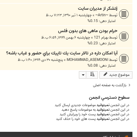
jتشکر از مدیران سایت
توسط
~Artin~
»
چهارشنبه ۱ تیر ۱۳۹۰, ۷:۲۳ ب.ظ
امتیاز دهی: 0.15%
حرام بودن ماهی های بدون فلس
توسط
بهرام 121
»
چهارشنبه ۶ بهمن ۱۳۸۹, ۶:۵۹ ب.ظ
امتیاز دهی: 0.23%
آيا امكان داره در تالار سايت يك تاپيك براي حضور و غياب باشه؟
توسط
MOHAMMAD_ASEMOONI
»
پنج‌شنبه ۳۰ دی ۱۳۸۹, ۱:۴۰ ب.ظ
امتیاز دهی: 0.08%
موضوع جدید
بازگشت به صفحه اصلی
سطوح دسترسي انجمن
در این انجمن
نمیتوانید
موضوعات جدیدی ارسال کنید
در این انجمن
نمیتوانید
به موضوعات پاسخ دهید
در این انجمن
نمیتوانید
پست خود را ویرایش کنید
در این انجمن
نمیتوانید
پست های خود را حذف کنید