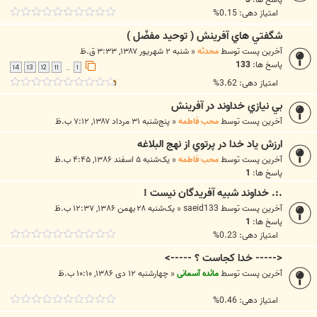
امتیاز دهی: 0.15%
شگفتي هاي آفرينش ( توحيد مفضّل )
آخرین پست توسط
محدثه
«
شنبه ۲ شهریور ۱۳۸۷, ۳:۳۳ ق.ظ
پاسخ ها:
133
14
13
12
11
1
…
امتیاز دهی: 3.62%
بي نيازي خداوند در آفرينش
آخرین پست توسط
محب فاطمه
«
پنج‌شنبه ۳۱ مرداد ۱۳۸۷, ۷:۱۲ ب.ظ
ارزش ياد خدا در پرتوي از نهج البلاغه
آخرین پست توسط
محب فاطمه
«
یک‌شنبه ۵ اسفند ۱۳۸۶, ۴:۴۵ ب.ظ
پاسخ ها:
1
.:. خداوند شبيه آفريدگان نيست !
آخرین پست توسط
saeid133
«
یک‌شنبه ۲۸ بهمن ۱۳۸۶, ۱۲:۳۷ ب.ظ
پاسخ ها:
1
امتیاز دهی: 0.23%
<----- خدا کجاست ؟ ----->
آخرین پست توسط
مائده آسمانی
«
چهارشنبه ۱۲ دی ۱۳۸۶, ۱۰:۱۰ ب.ظ
امتیاز دهی: 0.46%