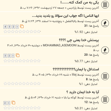
یکی به من کمک کنه......!
آخرین پست توسط
پارادیس
«
جمعه ۲۷ اردیبهشت ۱۳۹۲, ۷:۲۶ ب.ظ
ایها الناس! اگه جواب این سؤالا رو بلدید بدید...
آخرین پست توسط
یااباالفضل
«
پنج‌شنبه ۱۰ اسفند ۱۳۹۱, ۱۱:۲۴ ق.ظ
پاسخ ها:
31
4
3
2
1
امتیاز دهی: 1.92%
پرستش خدا یعنی چی ؟؟؟؟
آخرین پست توسط
MOHAMMAD_ASEMOONI
«
دوشنبه ۳۰ خرداد ۱۳۹۰, ۴:۰۸
ب.ظ
پاسخ ها:
20
3
2
1
امتیاز دهی: 0.77%
استدلال یا ایمان؟؟؟؟؟؟؟؟؟؟؟؟؟
آخرین پست توسط
lilaj
«
شنبه ۲۸ خرداد ۱۳۹۰, ۴:۰۵ ب.ظ
پاسخ ها:
8
امتیاز دهی: 1%
آیا به خدا ایمان دارید ؟
آخرین پست توسط
کوتاه بیا بابا
«
شنبه ۲۱ خرداد ۱۳۹۰, ۵:۰۴ ق.ظ
پاسخ ها:
12
2
1
امتیاز دهی: 0.31%