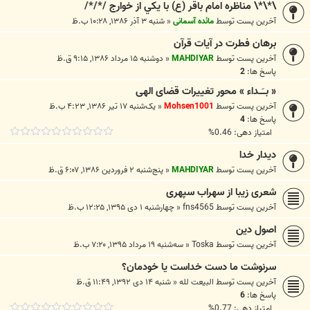
\*\*\ مناظره امام باقر (ع) با يکي از خوارج /*/*/
آخرین پست توسط
مائده آسمانی
«
شنبه ۳ آذر ۱۳۸۶, ۱۰:۲۸ ب.ظ
برهان فطرت در آيات قرآن
آخرین پست توسط
MAHDIYAR
«
دوشنبه ۱۵ مرداد ۱۳۸۶, ۹:۱۵ ق.ظ
پاسخ ها:
2
« بــَــداء » محور تغییرات قضای الهی
آخرین پست توسط
Mohsen1001
«
یک‌شنبه ۱۷ تیر ۱۳۸۶, ۴:۲۳ ب.ظ
پاسخ ها:
4
امتیاز دهی: 0.46%
ديدار خدا
آخرین پست توسط
MAHDIYAR
«
پنج‌شنبه ۲ فروردین ۱۳۸۶, ۶:۰۷ ق.ظ
شعری زیبا از سهراب سپهری
آخرین پست توسط
fns4565
«
چهارشنبه ۱ دی ۱۳۹۵, ۱۲:۲۵ ب.ظ
اصول دین
آخرین پست توسط
Toska
«
سه‌شنبه ۱۹ مرداد ۱۳۹۵, ۷:۲۰ ب.ظ
سرنوشت ما دست خداست یا خودمان؟
آخرین پست توسط
البیعت لله
«
شنبه ۱۴ دی ۱۳۹۲, ۱۱:۴۹ ق.ظ
پاسخ ها:
6
امتیاز دهی: 0.77%