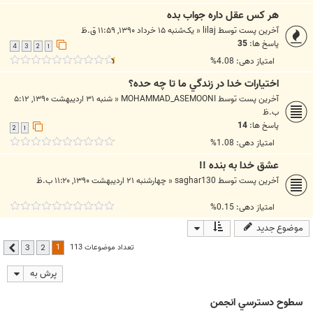
هر کس عقل داره جواب بده
آخرین پست توسط
lilaj
«
یک‌شنبه ۱۵ خرداد ۱۳۹۰, ۱۱:۵۹ ق.ظ
پاسخ ها:
35
4
3
2
1
امتیاز دهی: 4.08%
اختيارات خدا در زندگي ما تا چه حده؟
آخرین پست توسط
MOHAMMAD_ASEMOONI
«
شنبه ۳۱ اردیبهشت ۱۳۹۰, ۵:۱۲
ب.ظ
پاسخ ها:
14
2
1
امتیاز دهی: 1.08%
عشق خدا به بنده !!
آخرین پست توسط
saghar130
«
چهارشنبه ۲۱ اردیبهشت ۱۳۹۰, ۱۱:۲۰ ب.ظ
امتیاز دهی: 0.15%
موضوع جدید
1
تعداد موضوعات 113
3
2
بعدی
پرش به
سطوح دسترسي انجمن