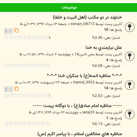
موضوعات
خداوند در دو مكتب (اهل البيت و خلفا)
آخرین پست توسط
iranian_tr8713
«
جمعه ۱۳ مرداد ۱۳۹۶, ۲:۳۷ ق.ظ
پاسخ ها:
10
2
1
امتیاز دهی: 3.46%
علل نيازمندي به خدا
آخرین پست توسط
محی الدین14
«
چهارشنبه ۴ خرداد ۱۳۹۰, ۱۲:۵۸ ب.ظ
پاسخ ها:
4
امتیاز دهی: 0.08%
*-*-* مناظره ائـمـه(ع) با منکران خـدا *-*-*
آخرین پست توسط
Hamid_9923
«
جمعه ۲۳ اردیبهشت ۱۳۹۰, ۱۰:۰۴ ب.ظ
پاسخ ها:
14
2
1
امتیاز دهی: 2.62%
----- مناظره امام صادق(ع) ، با دوگانه پرست -----
آخرین پست توسط
seraj33
«
چهارشنبه ۱۳ مرداد ۱۳۸۹, ۱:۴۷ ق.ظ
پاسخ ها:
1
امتیاز دهی: 0.15%
مناظره هاي مخالفين اسلام ، با پیامبر اکرم (ص)