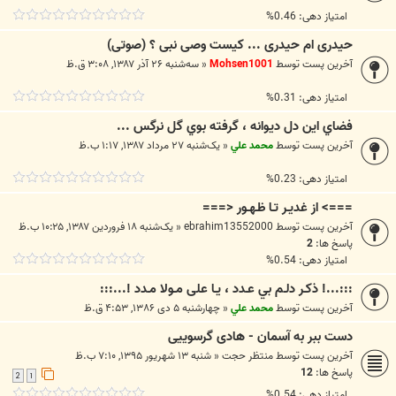
امتیاز دهی: 0.46%
حیدری ام حیدری ... کیست وصی نبی ؟ (صوتی)
آخرین پست توسط
Mohsen1001
«
سه‌شنبه ۲۶ آذر ۱۳۸۷, ۳:۰۸ ق.ظ
امتیاز دهی: 0.31%
فضاي اين دل ديوانه ، گرفته بوي گل نرگس ...
آخرین پست توسط
محمد علي
«
یک‌شنبه ۲۷ مرداد ۱۳۸۷, ۱:۱۷ ب.ظ
امتیاز دهی: 0.23%
===> از غديـر تـا ظـهـور <===
آخرین پست توسط
ebrahim13552000
«
یک‌شنبه ۱۸ فروردین ۱۳۸۷, ۱۰:۲۵ ب.ظ
پاسخ ها:
2
امتیاز دهی: 0.54%
:::...! ذکـر دلـم بي عـدد ، یـا علی مـولا مـدد !...:::
آخرین پست توسط
محمد علي
«
چهارشنبه ۵ دی ۱۳۸۶, ۴:۵۳ ق.ظ
دست ببر به آسمان - هادی گرسوییی
آخرین پست توسط
منتظر حجت
«
شنبه ۱۳ شهریور ۱۳۹۵, ۷:۱۰ ب.ظ
پاسخ ها:
12
2
1
امتیاز دهی: 0.54%