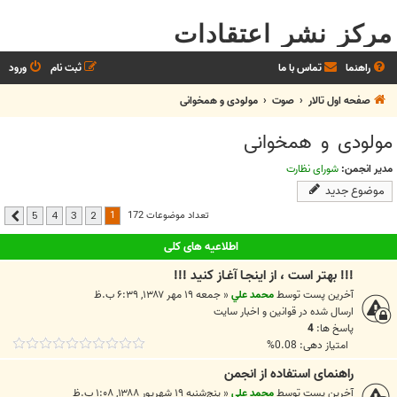
مرکز نشر اعتقادات
راهنما
تماس با ما
ثبت نام
ورود
صفحه اول تالار
صوت
مولودی و همخوانی
مولودی و همخوانی
مدیر انجمن:
شورای نظارت
موضوع جدید
1
تعداد موضوعات 172
5
4
3
2
بعدی
اطلاعیه های کلی
!!! بهتر است ، از اينجـا آغـاز کنيد !!!
آخرین پست توسط
محمد علي
«
جمعه ۱۹ مهر ۱۳۸۷, ۶:۳۹ ب.ظ
ارسال شده در
قوانين و اخبار سايت
پاسخ ها:
4
امتیاز دهی: 0.08%
راهنمای استفاده از انجمن
آخرین پست توسط
محمد علي
«
پنج‌شنبه ۱۹ شهریور ۱۳۸۸, ۱:۰۸ ب.ظ