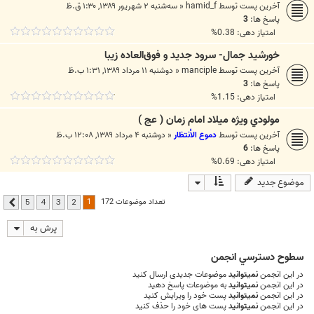
آخرین پست توسط
hamid_f
«
سه‌شنبه ۲ شهریور ۱۳۸۹, ۱:۳۰ ق.ظ
پاسخ ها:
3
امتیاز دهی: 0.38%
خورشید جمال- سرود جدید و فوق‌العاده زیبا
آخرین پست توسط
manciple
«
دوشنبه ۱۱ مرداد ۱۳۸۹, ۱:۳۱ ب.ظ
پاسخ ها:
3
امتیاز دهی: 1.15%
مولودي ويژه ميلاد امام زمان ( عج )
آخرین پست توسط
دموع الأنتظار
«
دوشنبه ۴ مرداد ۱۳۸۹, ۱۲:۰۸ ب.ظ
پاسخ ها:
6
امتیاز دهی: 0.69%
موضوع جدید
1
تعداد موضوعات 172
5
4
3
2
بعدی
پرش به
سطوح دسترسي انجمن
در این انجمن
نمیتوانید
موضوعات جدیدی ارسال کنید
در این انجمن
نمیتوانید
به موضوعات پاسخ دهید
در این انجمن
نمیتوانید
پست خود را ویرایش کنید
در این انجمن
نمیتوانید
پست های خود را حذف کنید