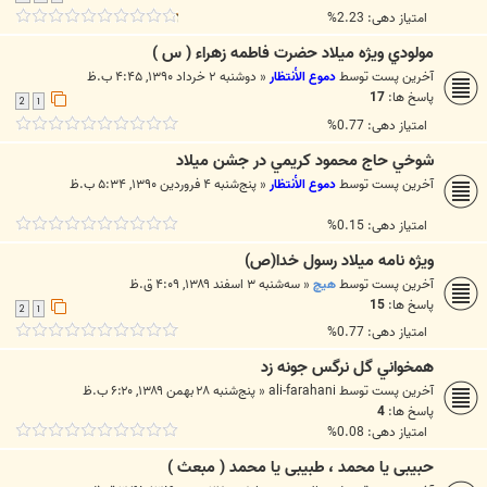
امتیاز دهی: 2.23%
مولودي ويژه ميلاد حضرت فاطمه زهراء ( س )
آخرین پست توسط
دموع الأنتظار
«
دوشنبه ۲ خرداد ۱۳۹۰, ۴:۴۵ ب.ظ
پاسخ ها:
17
2
1
امتیاز دهی: 0.77%
شوخي حاج محمود كريمي در جشن ميلاد
آخرین پست توسط
دموع الأنتظار
«
پنج‌شنبه ۴ فروردین ۱۳۹۰, ۵:۳۴ ب.ظ
امتیاز دهی: 0.15%
ويژه نامه ميلاد رسول خدا(ص)
آخرین پست توسط
هیچ
«
سه‌شنبه ۳ اسفند ۱۳۸۹, ۴:۰۹ ق.ظ
پاسخ ها:
15
2
1
امتیاز دهی: 0.77%
همخواني گل نرگس جونه زد
آخرین پست توسط
ali-farahani
«
پنج‌شنبه ۲۸ بهمن ۱۳۸۹, ۶:۲۰ ب.ظ
پاسخ ها:
4
امتیاز دهی: 0.08%
حبیبی یا محمد ، طبیبی یا محمد ( مبعث )