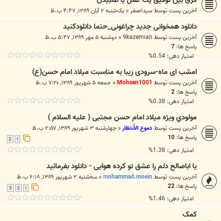
فرق بين توفيق يك عمل يا طلبيدن
آخرین پست توسط
سيداصغر
«
یک‌شنبه ۲ آبان ۱۳۸۹, ۴:۴۷ ب.ظ
دانلود همخوانی جدید چراغونی_حتما دانلودکنید
آخرین پست توسط
9kazemian
«
دوشنبه ۵ مهر ۱۳۸۹, ۵:۴۷ ب.ظ
پاسخ ها:
7
امتیاز دهی: 0.54%
امشب ای ماه-سرودی زیبا به مناسبت میلاد امام حسن(ع)
آخرین پست توسط
Mohsen1001
«
جمعه ۵ شهریور ۱۳۸۹, ۷:۲۰ ب.ظ
پاسخ ها:
2
امتیاز دهی: 0.38%
مولودي ويژه ميلاد امام حسن مجتبى ( عليه السلام )
آخرین پست توسط
دموع الأنتظار
«
چهارشنبه ۳ شهریور ۱۳۸۹, ۲:۵۷ ب.ظ
پاسخ ها:
10
2
1
امتیاز دهی: 1.38%
یا اباصالح دلم را عشق تو کرده هوایی - دانلود بفرمائید
آخرین پست توسط
mohammad.moein
«
سه‌شنبه ۲ شهریور ۱۳۸۹, ۶:۱۸ ب.ظ
پاسخ ها:
22
3
2
1
امتیاز دهی: 1.46%
کمک