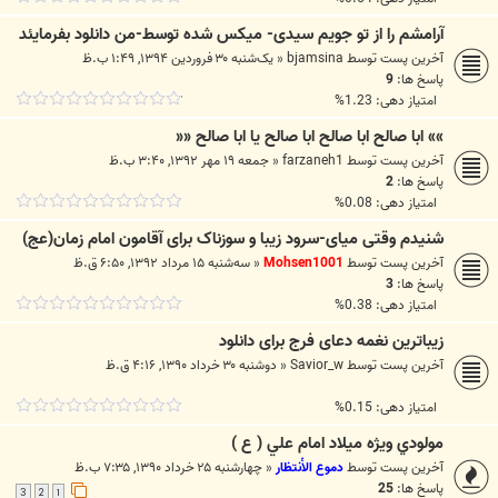
آرامشم را از تو جویم سیدی- میکس شده توسط-من دانلود بفرمایئد
آخرین پست توسط
bjamsina
«
یک‌شنبه ۳۰ فروردین ۱۳۹۴, ۱:۴۹ ب.ظ
پاسخ ها:
9
امتیاز دهی: 1.23%
»» ابا صالح ابا صالح ابا صالح یا ابا صالح ««
آخرین پست توسط
farzaneh1
«
جمعه ۱۹ مهر ۱۳۹۲, ۳:۴۰ ب.ظ
پاسخ ها:
2
امتیاز دهی: 0.08%
شنیدم وقتی میای-سرود زیبا و سوزناک برای آقامون امام زمان(عج)
آخرین پست توسط
Mohsen1001
«
سه‌شنبه ۱۵ مرداد ۱۳۹۲, ۶:۵۰ ق.ظ
پاسخ ها:
3
امتیاز دهی: 0.38%
زیباترین نغمه دعای فرج برای دانلود
آخرین پست توسط
Savior_w
«
دوشنبه ۳۰ خرداد ۱۳۹۰, ۴:۱۶ ق.ظ
امتیاز دهی: 0.15%
مولودي ويژه ميلاد امام علي ( ع )
آخرین پست توسط
دموع الأنتظار
«
چهارشنبه ۲۵ خرداد ۱۳۹۰, ۷:۳۵ ب.ظ
پاسخ ها:
25
3
2
1