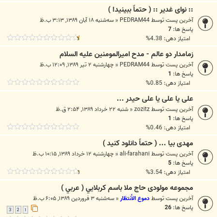
:: نوای غدیر :: ( حتماً ببینید! )
آخرین پست توسط
PEDRAM44
«
سه‌شنبه ۱۸ آبان ۱۳۸۹, ۳:۱۳ ب.ظ
پاسخ ها:
7
امتیاز دهی: 4.38%
زمامدار دو عالم - مدح امیرالمومنین علیه السلام
آخرین پست توسط
PEDRAM44
«
چهارشنبه ۲ تیر ۱۳۸۹, ۱۲:۰۹ ب.ظ
پاسخ ها:
1
امتیاز دهی: 0.85%
علی یا علی یا علی حیدر ...
آخرین پست توسط
zozitz
«
شنبه ۲۲ خرداد ۱۳۸۹, ۲:۵۴ ق.ظ
پاسخ ها:
1
امتیاز دهی: 0.46%
مهدی بیا ... ( حتماً دانلود کنید )
آخرین پست توسط
ali-farahani
«
چهارشنبه ۱۲ خرداد ۱۳۸۹, ۱۰:۱۵ ب.ظ
پاسخ ها:
5
امتیاز دهی: 3.54%
مجموعه مولودی حاج ملا باسم كربلایي ( عربي )
آخرین پست توسط
دموع الأنتظار
«
سه‌شنبه ۳ فروردین ۱۳۸۹, ۶:۰۵ ب.ظ
پاسخ ها:
26
3
2
1