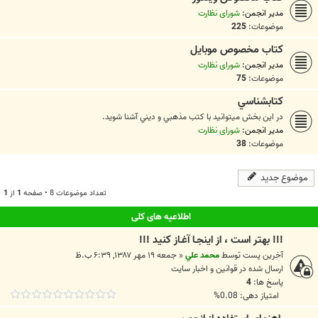
مدیر انجمن:
شورای نظارت
موضوعات:
225
کتاب مخصوص موبایل
مدیر انجمن:
شورای نظارت
موضوعات:
75
کتابشناسي
در اين بخش ميتوانيد با کتب مذهبي و ديني آشنا شويد.
مدیر انجمن:
شورای نظارت
موضوعات:
38
موضوع جدید
تعداد موضوعات 8 • صفحه
1
از
1
اطلاعیه های کلی
!!! بهتر است ، از اينجـا آغـاز کنيد !!!
آخرین پست توسط
محمد علي
«
جمعه ۱۹ مهر ۱۳۸۷, ۶:۳۹ ب.ظ
ارسال شده در
قوانين و اخبار سايت
پاسخ ها:
4
امتیاز دهی: 0.08%