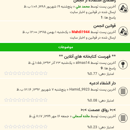
راهنمای استفاده از انجمن
آخرین پست توسط
محمد علي
«
پنج‌شنبه ۱۹ شهریور ۱۳۸۸, ۱:۰۸ ب.ظ
ارسال شده در
قوانين و اخبار سايت
پاسخ ها:
1
قوانین انجمن
آخرین پست توسط
Mahdi1944
«
یک‌شنبه ۱ بهمن ۱۳۸۵, ۱۲:۰۰ ب.ظ
ارسال شده در
قوانين و اخبار سايت
موضوعات
** فهرست كتابخانه هاي آنلاين **
آخرین پست توسط
almas14
«
یک‌شنبه ۲۳ آذر ۱۳۹۳, ۱:۵۵ ق.ظ
پاسخ ها:
9
امتیاز دهی: 0.77%
دار الشفاء ادعیه
آخرین پست توسط
Hamid_9923
«
پنج‌شنبه ۷ شهریور ۱۳۹۲, ۱۲:۱۶ ب.ظ
امتیاز دهی: 0.08%
>:< رواق عصمت >:<
آخرین پست توسط
مائده آسمانی
«
جمعه ۱۶ مهر ۱۳۸۹, ۸:۱۷ ق.ظ
امتیاز دهی: 0.23%