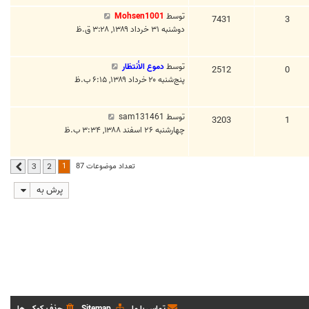
توسط
Mohsen1001
7431
3
دوشنبه ۳۱ خرداد ۱۳۸۹, ۳:۲۸ ق.ظ
توسط
دموع الأنتظار
2512
0
پنج‌شنبه ۲۰ خرداد ۱۳۸۹, ۶:۱۵ ب.ظ
توسط
sam131461
3203
1
چهارشنبه ۲۶ اسفند ۱۳۸۸, ۳:۳۴ ب.ظ
1
تعداد موضوعات 87
3
2
بعدی
پرش به
تماس با ما
Sitemap
حذف کوکی ها