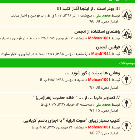
!!! بهتر است ، از اينجـا آغـاز کنيد !!!
توسط
محمد علي
»
پنج‌شنبه ۱ آذر ۱۳۸۶, ۱:۲۳ ق.ظ
» در
قوانين و اخبار سايت
امتیاز دهی: 0.08%
راهنمای استفاده از انجمن
توسط
Mohsen1001
»
دوشنبه ۲۷ فروردین ۱۳۸۶, ۱۰:۳۵ ب.ظ
» در
قوانين و اخبار 
قوانین انجمن
توسط
Mahdi1944
»
یک‌شنبه ۱ بهمن ۱۳۸۵, ۱۲:۰۰ ب.ظ
» در
قوانين و اخبار سايت
موضوعات
وهابی ها ببینید و کور شوید ...
توسط
Mohsen1001
»
شنبه ۱۰ بهمن ۱۳۸۸, ۶:۵۷ ب.ظ
امتیاز دهی: 7.08%
// تصاوير دلربا ... از ... " خانه حضرت زهرا(س) "
توسط
محمد علي
»
سه‌شنبه ۱۴ خرداد ۱۳۸۷, ۶:۳۷ ق.ظ
امتیاز دهی: 1.15%
کلیپ بسیار زیبای "صوت الراية " با اجرای باسم کربلایی
توسط
Mohsen1001
»
دوشنبه ۲۶ فروردین ۱۳۸۷, ۵:۱۵ ق.ظ
امتیاز دهی: 0.77%