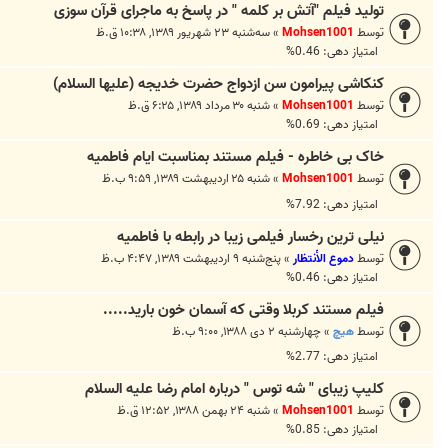
تولید فیلم "آتش بر کلمه " در پاسخ به ماجرای قرآن سوزی
توسط
Mohsen1001
»
سه‌شنبه ۲۳ شهریور ۱۳۸۹, ۱۰:۳۸ ق.ظ
امتیاز دهی: 0.46%
کنکاشی پیرامون سن ازدواج حضرت خدیجه (علیها السلام)
توسط
Mohsen1001
»
شنبه ۳۰ مرداد ۱۳۸۹, ۶:۲۵ ق.ظ
امتیاز دهی: 0.69%
خاک بی خاطره - فیلم مستند بمناسبت ایام فاطمیه
توسط
Mohsen1001
»
شنبه ۲۵ اردیبهشت ۱۳۸۹, ۹:۵۹ ب.ظ
امتیاز دهی: 7.92%
نیلی ترین رخسار فيلمی زیبا در رابطه با فاطميه
توسط
دموع الأنتظار
»
پنج‌شنبه ۹ اردیبهشت ۱۳۸۹, ۴:۴۷ ب.ظ
امتیاز دهی: 0.46%
فیلم مستند کربلا وقتی که آسمان خون بارید.....
توسط
هیچ
»
چهارشنبه ۲ دی ۱۳۸۸, ۹:۰۰ ب.ظ
امتیاز دهی: 2.77%
کلیپ زیبای " شه توس " درباره امام رضا علیه السلام
توسط
Mohsen1001
»
شنبه ۲۴ بهمن ۱۳۸۸, ۱۲:۵۲ ق.ظ
امتیاز دهی: 0.85%