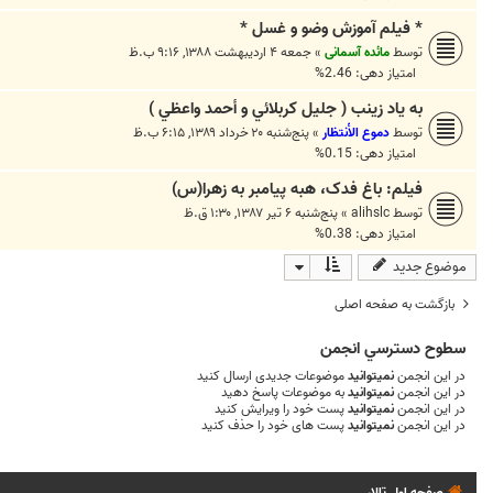
* فیلم آموزش وضو و غسل *
توسط
مائده آسمانی
»
جمعه ۴ اردیبهشت ۱۳۸۸, ۹:۱۶ ب.ظ
امتیاز دهی: 2.46%
به ياد زينب ( جليل كربلائي و أحمد واعظي )
توسط
دموع الأنتظار
»
پنج‌شنبه ۲۰ خرداد ۱۳۸۹, ۶:۱۵ ب.ظ
امتیاز دهی: 0.15%
فیلم: باغ فدک، هبه پیامبر به زهرا(س)
توسط
alihslc
»
پنج‌شنبه ۶ تیر ۱۳۸۷, ۱:۳۰ ق.ظ
امتیاز دهی: 0.38%
موضوع جدید
بازگشت به صفحه اصلی
سطوح دسترسي انجمن
در این انجمن
نمیتوانید
موضوعات جدیدی ارسال کنید
در این انجمن
نمیتوانید
به موضوعات پاسخ دهید
در این انجمن
نمیتوانید
پست خود را ویرایش کنید
در این انجمن
نمیتوانید
پست های خود را حذف کنید
صفحه اول تالار