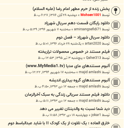
پخش زنده از حرم مطهر امام رضا (علیه السلام)
توسط
Mohsen1001
»
دوشنبه ۲۸ آبان ۱۳۸۶, ۶:۲۷ ب.ظ
دانلود رایگان قسمت دهم سریال شهرزاد
توسط
amirsangsefidi71
»
سه‌شنبه ۷ شهریور ۱۳۹۶, ۵:۳۹ ب.ظ
دانلود سریال شهرزاد – فصل دوم
توسط
artan2020
»
یک‌شنبه ۲۸ خرداد ۱۳۹۶, ۵:۰۱ ب.ظ
فیلم مستند در خصوص محصولات تراریخته
توسط
Qaher313
»
پنج‌شنبه ۳ تیر ۱۳۹۵, ۱۲:۵۳ ب.ظ
آلبوم مستندهای مای مدیا (www.MyMedia1.tv)
توسط
majid amlashi
»
سه‌شنبه ۱۷ شهریور ۱۳۹۴, ۱۲:۲۲ ب.ظ
آلبوم مستندهای گروه بیداری اندیشه
توسط
majid amlashi
»
جمعه ۱۲ دی ۱۳۹۳, ۴:۵۰ ب.ظ
دانلود فیلم مستند سریالی زندگی به سبک آخرالزمان
توسط
majid amlashi
»
جمعه ۱۲ دی ۱۳۹۳, ۵:۱۱ ب.ظ
دید شما نسبت به والدینتان تغییر می دهد
توسط
jokar1
»
چهارشنبه ۱۸ دی ۱۳۹۲, ۱۱:۵۸ ب.ظ
خارق العاده : یک تلاوت از یک کودک !! با شاید عبدالباسط دوم