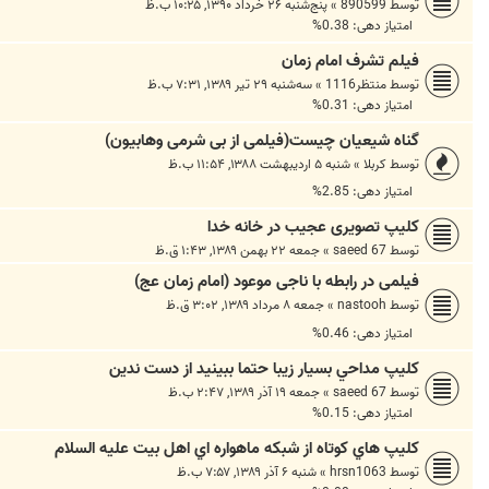
توسط
890599
»
پنج‌شنبه ۲۶ خرداد ۱۳۹۰, ۱۰:۲۵ ب.ظ
امتیاز دهی: 0.38%
فيلم تشرف امام زمان
توسط
منتظر1116
»
سه‌شنبه ۲۹ تیر ۱۳۸۹, ۷:۳۱ ب.ظ
امتیاز دهی: 0.31%
گناه شیعیان چیست(فیلمی از بی شرمی وهابیون)
توسط
کربلا
»
شنبه ۵ اردیبهشت ۱۳۸۸, ۱۱:۵۴ ب.ظ
امتیاز دهی: 2.85%
كلیپ تصویری عجیب در خانه خدا
توسط
saeed 67
»
جمعه ۲۲ بهمن ۱۳۸۹, ۱:۴۳ ق.ظ
فیلمی در رابطه با ناجی موعود (امام زمان عج)
توسط
nastooh
»
جمعه ۸ مرداد ۱۳۸۹, ۳:۰۲ ق.ظ
امتیاز دهی: 0.46%
كليپ مداحي بسيار زيبا حتما ببينيد از دست ندين
توسط
saeed 67
»
جمعه ۱۹ آذر ۱۳۸۹, ۲:۴۷ ب.ظ
امتیاز دهی: 0.15%
كليپ هاي كوتاه از شبكه ماهواره اي اهل بيت عليه السلام
توسط
hrsn1063
»
شنبه ۶ آذر ۱۳۸۹, ۷:۵۷ ب.ظ