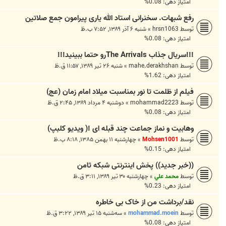
امتیاز دهی: 0.08%
رفع شبهات. سخنرانی استاد الله یاری پیرامون جمع صلاتین
توسط
hrsn1063
»
شنبه ۶ آذر ۱۳۸۹, ۷:۵۲ ب.ظ
امتیاز دهی: 0.08%
!!!سریال جذاب The Arrivalsرو حتما ببینید!!!
توسط
mahe.derakhshan
»
شنبه ۲۶ تیر ۱۳۸۹, ۱۱:۵۷ ق.ظ
امتیاز دهی: 1.62%
فیلم از ظلمت تا نور بمناسبت میلاد امام زمان (عج)
توسط
mohammad2223
»
دوشنبه ۴ مرداد ۱۳۸۹, ۲:۴۵ ق.ظ
امتیاز دهی: 0.08%
وهابیت و نماز جماعت چند قبله ای !( ویدیو کلبپ)
توسط
Mohsen1001
»
چهارشنبه ۱۱ بهمن ۱۳۸۵, ۸:۱۸ ب.ظ
امتیاز دهی: 0.15%
((خبر جدید)) پخش اینترنتی شبکه ثامن
توسط
محمد علي
»
چهارشنبه ۳۰ تیر ۱۳۸۹, ۳:۱۱ ق.ظ
امتیاز دهی: 0.23%
نقد/برداشت من از خاک بی‌ خاطره
توسط
mohammad.moein
»
سه‌شنبه ۱۵ تیر ۱۳۸۹, ۳:۲۲ ق.ظ
امتیاز دهی: 0.08%