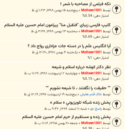
تکه فیلمی از مصاحبه با شمر !
توسط
Mohsen1001
»
پنج‌شنبه ۱۵ بهمن ۱۳۸۸, ۱:۲۳ ق.ظ
امتیاز دهی: 0.54%
کلیپ فارسی زیبای "فتقبل منا" پیرامون امام حسین علیه السلام
توسط
Mohsen1001
»
سه‌شنبه ۱۳ بهمن ۱۳۸۸, ۳:۳۸ ق.ظ
امتیاز دهی: 0.69%
آیا انگلیس علَم را در دسته جات عزاداری رواج داد ؟
توسط
Mohsen1001
»
یک‌شنبه ۴ بهمن ۱۳۸۸, ۱۲:۴۰ ق.ظ
امتیاز دهی: 1%
نظر دکتر انوشه درباره اسلام و شیعه
توسط
Mohsen1001
»
چهارشنبه ۲ اردیبهشت ۱۳۸۸, ۱۱:۲۶ ب.ظ
امتیاز دهی: 0.15%
"" حقيقت را نگفتند ، تا شيعه نشويم ""
توسط
خاک قدم هايش
»
پنج‌شنبه ۱۹ اردیبهشت ۱۳۸۷, ۱۲:۱۹ ق.ظ
پخش زنده شبکه تلويزيوني « سلام »
توسط
پاسخ جو
»
شنبه ۱۱ اسفند ۱۳۸۶, ۹:۴۲ ب.ظ
پخش زنده و مستقیم از حرم امام حسین علیه السلام
توسط
Mohsen1001
»
جمعه ۲۰ بهمن ۱۳۸۵, ۱۱:۱۶ ب.ظ
امتیاز دهی: 0.38%