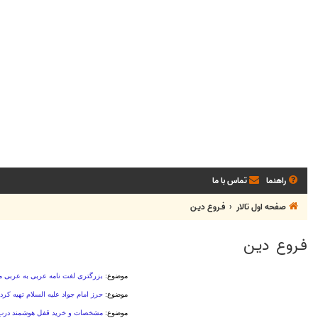
راهنما
تماس با ما
صفحه اول تالار
فـروع ديـن
فـروع ديـن