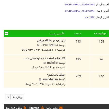
موضوعات
پست
آخرین پست
زبان روزه در باشگاه ورزشی
743
155
م
توسط
3490309804
ش
دوشنبه ۱۷ اردیبهشت ۱۳۹۷, ۶:۳۶ ق.ظ
ا
Re: حکم استفاده از سایت های ت…
ه
125
26
م
توسط
mehdikr
د
ش
شنبه ۳۰ دی ۱۳۹۶, ۴:۰۵ ب.ظ
ه
ا
ا
چیکار باید بکنم؟
729
152
ه
خ
م
توسط
amirkhafan
د
ر
ش
پنج‌شنبه ۲۶ مرداد ۱۳۹۶, ۴:۰۴ ق.ظ
ه
ی
ا
ا
ن
ه
خ
پ
پرش به
د
ر
س
ه
ی
ت
ا
تماس با ما
Sitemap
حذف کوکی ها
ن