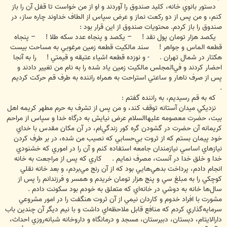
دستور بانوي خانه، كليد صندوق را آوردند و او از من خواست تا قفل آن را باز
كنم، و من پس از دو ركعت نماز و عرض سپاس از الطاف خداوند چاره ساز، در
صندوق را باز كردم. محتويات صندوق از اين قرار بود :
يكصد هزار تومان پول نقد ! – يكصد و پنجاه عدد سكه طلا ! – پنجاه
قطعه الماس و جواهر ! سند مالكيت قطعه زمين مرغوبي به مساحت بيست
هكتار در شمال تهران . - و نوزده قطعه اشياء عتيقه و قيمتي ! را به آنجا
احضار كردند و في‌المجلس مالكيت زمين ياد شده را به نام من تغيير دادند و
پس از صرف ناهار و ساعتي استراحت به همراه راننده به طرف قم حركت كرديم
.
كه به قم رسيديم، به راننده گفتم :
نزديكي ميدان آستانه توقف كند، و من پس از تشرف به حرم مطهر كريمه اهل
بيت، حضرت معصومه عليها‌السلام عرض نيايش به درگاه خدا و سپاس از مراحم
كريمانه آن حضرت در گشودن گره كور زندگي‌ام، در آن مكان مقدس با خداي
خود پيمان بستم كه از ثروت بي‌حسابي كه نصيب من شده، در بر طرف كردن
نيازهاي اساسي نيازمندان جامعه استفاده كنم و آن را در اموري كه خشنودي
خدا و خلق خدا در آنست، مصرف نمايم . كاري كه پس از مراجعت به خانه
انجام دادم، پرداخت بدهي‌هايي بود كه از آن رنج مي‌بردم، و بعد خانه نقلي
كوچكي را به مبلغ سي و پنج هزار تومان خريدم و همسر و فرزندانم را پس از
سال‌ها خانه به دوشي در خانه‌اي كه متعلق به خودم بود سكونت دادم .
مشورت با افراد خدوم و كاردان نيمي از آن ثروت هنگفت را در امور مشروعي
سرمايه‌گذاري كردم كه منافع قابل ملاحظه‌اي داشت و با نيم ديگر آن چندين باب
دارالايتام، دبستان، دبيرستان، مسجد و درمانگاه و داروخانه شبانه‌روزي احداث،