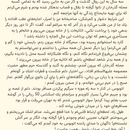
سه سال به اين روال گذشت و كار من به جايي رسيد كه به تمامي كسبه
محله گذرخان از نانوا گرفته تا بقال و قصاب بدهكار شده بودم و شرم مي‌كردم
كه براي تهيه مايحتاج زندگي به آنها مراجعه كنم .
اين شرايط دشوار و كمرشكن، صاحبخانه نيز با اصرار، اجاره‌هاي عقب افتاده را
يك جا از من طلب مي‌كرد و بار آخر كه به سراغم آمد، گفت: اگر تا دور روز ديگر
بدهي خود را پرداخت نكني، اثاثيه‌ات را از خانه بيرون مي‌ريزم و خانه‌ام را به
مستأجري مي‌دهم كه توان پرداخت اين مال الجاره را داشته باشد !
كارد به استخوانم رسيده بود، سحرگاه از خانه بيرون زدم. بايستي خود را گم و
گور مي‌كردم! زيرا ديگر تحمل آن همه سختي را نداشتم و نمي‌توانستم به
چشمان بي‌فروغ فرزندانم نگاه كنم، و نگاه طلبكارانه كسبه محل را ناديده بگيرم،
و از همه بدتر شاهد لحظه‌اي باشم كه اثاثيه مرا از خانه بيرون مي‌ريزند !
محله گذرخان كه بيرون آمدم، چششم به گنبد و گلدسته حرم مطهر حضرت
معصومه عليها‌السلام افتاد، بي اختيار دلم شكست و قطرات اشك بر گونه‌ام
نشست، و با زبان بي زباني، ناگفته‌هاي دلم را براي آن بانوي بزرگوار گفتم. نماز
صبح را در حرم بي‌بي خواندم، و از صحن بيرون آمدم :
اتوبوس در كنار « سه راه موزه » سرگرم پركردن مسافر بودند. دلم از غصه پر
بود و جيبم خالي! بسيار كاويدم و سرانجام يك اسكناس 50 ريالي را در گوشه
جيب بغلم پيدا كردم! سوار اتوبوسي شدم كه به تهران مي‌رفت و قرار بود
مسافرهاي خود را در ميدان شوش پياده كند .
طول راه، لحظه‌اي ارتباط قلبي‌ام با خدا قطع نمي‌شد. مدام اشك مي‌ريختم و
مي‌سوختم. التهاب عجيبي تمام وجودم را فرا گرفته بود، انگار بر سر آتش
نشسته‌ام! ناگهان با صداي راننده اتوبوس به خود آمدم كه مي‌گفت :
! آخر خط است. ميدان شوش همين جاست !