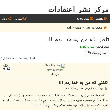
مرکز نشر اعتقادات
راهنما
تماس با ما
ثبت نام
ورود
صفحه اول تالار
صوت
قصه
تلفني كه من به خدا زدم !!!
مدیر انجمن:
شورای نظارت
ارسال پست
تعداد پست ها:1 • صفحه
1
از
1
New Member
sina_hr
تلفني كه من به خدا زدم !!!
پ
دوشنبه ۹ فروردین ۱۳۸۹, ۲:۵۰ ب.ظ
س
ت
که مطالعه می فرماييد همگی توسط استاد محمد علی مجاهدی ( از شاگردان
جناب شيخ جعفر مجتهدی ) و به نقل از جلد دوم کتاب در محضر لاهوتيان آمده
است که به دلیل نکات برجسته اخلاقی تقدیم می گردد.