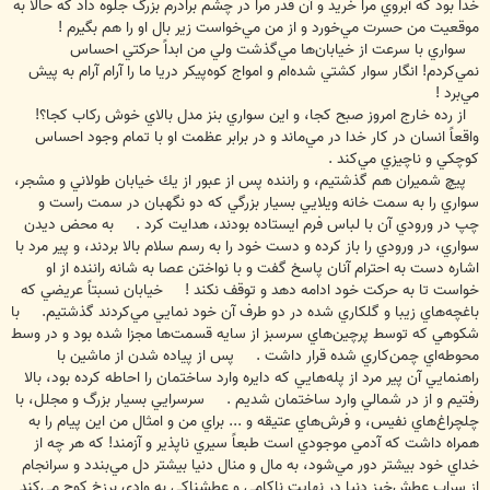
خدا بود كه آبروي مرا خريد و آن قدر مرا در چشم برادرم بزرگ جلوه داد كه حالا به
موقعيت من حسرت مي‌خورد و از من مي‌خواست زير بال او را هم بگيرم !
سواري با سرعت از خيابان‌ها مي‌گذشت ولي من ابداً حركتي احساس
نمي‌كردم! انگار سوار كشتي شده‌ام و امواج كوه‌پيكر دريا ما را آرام آرام به پيش
مي‌برد !
از رده خارج امروز صبح كجا، و اين سواري بنز مدل بالاي خوش ركاب كجا؟!
واقعاً انسان در كار خدا در مي‌ماند و در برابر عظمت او با تمام وجود احساس
كوچكي و ناچيزي مي‌كند .
پيچ شميران هم گذشتيم، و راننده پس از عبور از يك خيابان طولاني و مشجر،
سواري را به سمت خانه ويلايي بسيار بزرگي كه دو نگهبان در سمت راست و
چپ در ورودي آن با لباس فرم ايستاده بودند، هدايت كرد . به محض ديدن
سواري، در ورودي را باز كرده و دست خود را به رسم سلام بالا بردند، و پير مرد با
اشاره دست به احترام آنان پاسخ گفت و با نواختن عصا به شانه راننده از او
خواست تا به حركت خود ادامه دهد و توقف نكند ! خيابان نسبتاً عريضي كه
باغچه‌هاي زيبا و گلكاري شده در دو طرف آن خود نمايي مي‌كردند گذشتيم. با
شكوهي كه توسط پرچين‌هاي سرسبز از سايه قسمت‌ها مجزا شده بود و در وسط
محوطه‌اي چمن‌كاري شده قرار داشت . پس از پياده شدن از ماشين با
راهنمايي آن پير مرد از پله‌هايي كه دايره وارد ساختمان را احاطه كرده بود، بالا
رفتيم و از در شمالي وارد ساختمان شديم . سرسرايي بسيار بزرگ و مجلل، با
چلچراغ‌هاي نفيس، و فرش‌هاي عتيقه و ... براي من و امثال من اين پيام را به
همراه داشت كه آدمي موجودي است طبعاً سيري ناپذير و آزمند! كه هر چه از
خداي خود بيشتر دور مي‌شود، به مال و منال دنيا بيشتر دل مي‌بندد و سرانجام
از سراب عطش‌خيز دنيا در نهايت ناكامي و عطشناكي به وادي برزخ كوچ مي‌كند