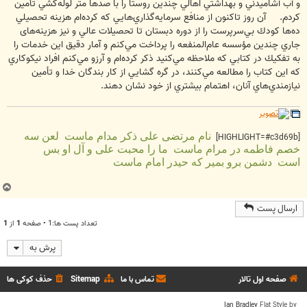
و آب آشاميدني و بهداشتي اهالي چندين روستا را با صدها متر لوله‌كشي تأمين
كردم. آن روز تاكنون از منافع سرمايه‌گذاري‌هايي كه كرده‌ام هزينه تحصيلي
ده‌ها كودك بي‌سرپرست را از دوره دبستان تا تحصيلات عالي و نيز هزينه‌های
جاري چندين مؤسسه عام‌المنفعه را پرداخت مي‌كنم و آمار دقيق اين خدمات را
به تفكيك در كتابي كه ملاحظه مي‌كنيد ذكر كرده‌ام و آرزو مي‌كنم افراد نيكوكاري
كه اين كتاب را مطالعه مي‌كنند، در گره گشايي از كار بندگان خدا و تأمين
نيازمندي‌هاي آنان، اهتمام بيشتري از خود نشان دهند.
نام مرتضی علی ذکر مدام ماست
لعن سه
[HIGHLIGHT=#c3d69b]
خصم فاطمه در مرام ماست
ما را محبت علی و آل او بس
است
دشمن برو بمیر که حیدر امام ماست
ب
ا
ارسال پست
ل
تعداد پست ها:1 • صفحه
1
از
1
ا
پرش به
صفحه اول تالار
تماس با ما
Sitemap
حذف کوکی ها
Ian Bradley
Flat Style by