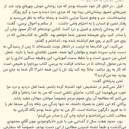
تلفني كه من به خدا زدم !!!
قبل ، در اتاق كار خود نشسته بودم كه مرد روحاني خوش چهره‌اي وارد شد. از
چين‌هاي عميق پيشاني‌اش پيدا بود كه مردي دنيا ديده و سرد و گرم روزگار
چشيده‌است. سر و وضع نسبتاً مرتبي داشت و پنجاه ساله به نظر مي‌رسيد و
رفتار متين او انسان را به احترام وامي داشت. از سلام و احوال پرسي، گفت:
‌ام كه روحاني زاده‌ايد و اصيل و درد آشنا. كتابي نوشته‌ام كه اگر مجوز چاپ آن
را صادر كنيد براي هيمشه ممنون شما خواهم بود. نگاهي به كتاب‌هايي كه در
روي ميز كارم بر روي هم انباشته شده بود، انداختم و گفتم:
مي‌كنيد، اين كتاب‌ها به ترتيب در انتظار نوبت نشسته‌اند تا پس از رسيدگي به
دست چاپ سپرده شوند و مؤلفان آنها همه، همين تقاضاي شما را دارند. شغل
اصلي من دبيري است و با حفظ سمت آموزشي، اين وظيفه سنگين اداري را نيز
به من محول كرده‌اند تا در ساعات فراغت به بررسي كتاب بپردازم! و طبيعي است
كه كار به روز نباشد. جانا! چه كند يك دل با اين همه دلبر؟! اگر شما به جاي من
بوديد چه مي‌كرديد؟!
لحن پدرانه‌اي گفت:
! فكر نمي‌كنم در تشخيص خود اشتباه كرده باشم، شما اهل درديد و درد مرا
خوب مي‌فهميد! اين كتاب، ماجراي تلفني است كه من به خدا زده‌ام! و فكر
مي‌كنم كه مطالعه آن براي عموم مردم خصوصاً جوانان جوانان مفيد باشد.
بركاتي كه اين تلفن به همراه داشته، نه تنها زندگي من بلكه زندگي صدها نفر را
تا به امروز دگرگون ساخته است. اگر من به جاي شما بودم نگاه گذرايي به
مطالب كتاب مي‌انداختم و اجازه چاپ آن را صادر مي‌كردم!
روز، حدود هفت سال از آشنايي من با عزيز نادرالوجودي چون آقاي مجتهدي
مي‌گذشت و طبعاً تشنه شنیدن مطالبي از اين دست بودم، خصوصاً كه سفارش