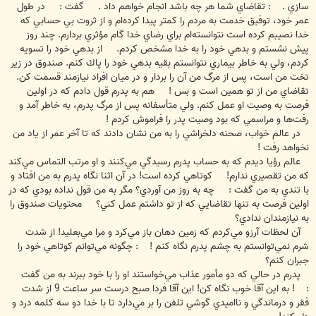
سازي . : تقاضاي شما هر چه باشد انجام خواهم داد . گفت : در طول
عمر خود، توفيق خدمت به مردم را كمتر پيدا كرده‌ام و از ثروت بي حسابي كه
خدا نصيبم كرده است نتوانسته‌ام براي رضاي خدا گام مؤثري بردارم. چند روز
پيش نشستم و بدهي خود را به خدا مشخص كردم. از بدهي خود را تسويه
كردم، ولي به خاطر بيماري نتوانستم بقيه بدهي خود را پاك كنم. صندوق در زير
تخت من است، پس از مرگ من آن را بردار و در ميان افراد نيازمند قسمت كن.
تقاضاي من از تو همين است و بس ! هم به پدرم قول دادم كه در اولين
فرصت به وصيت او عمل كنم. ولي متأسفانه پس از مرگ پدرم، به خاطر آمد و
رفت‌ها و مراسمي كه بود وصيت پدر را فراموش كردم !
در عالم خواب، صحنه دلخراشي را به من نشان دادند كه تا آخر عمر از ياد من
نخواهد رفت !
عالم رؤيا ديدم كه به حساب پدرم رسيدگي مي‌كنند و او مرتب التماس مي‌كند
كه من تقصيري ندارم! كوتاهي كرده است! در آن اثنا نگاه پدرم به من افتاد و
با تندي به من گفت : چه به روز من آوردي؟ مگر به من قول نداده بودي كه در
اولين فرصت به تنها تقاضايي كه از تو داشتم عمل كني؟ محتويات صندوق را
به نيازمندان ندادي؟
آن لحظات آرزو مي‌كردم كه زمين دهان باز مي‌كرد و مرا مي‌بعليد! از شدت
شرم نمي‌توانستم به چشم پدرم نگاه كنم ! : چگونه مي‌توانم كوتاهي خود را
جبران كنم؟
پدرم در حالي كه دو مأمور عذاب مي‌خواستند او را با خود ببرند به من گفت
: ! به اين آقا خوب نگاه كن! اين آقا فردا صبح درست سر ساعت 9 از شدت
فقر و درماندگي و نااميدي گوشي تلفن را بر مي‌دارد تا با خدا دو سه كلمه درد و