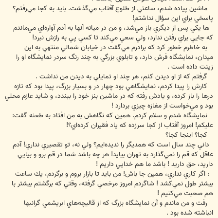
ماشين پياده شدم، ساعتي از طلوع آفتاب مي‌گذشت. بايد به كجا مي‌رفتم؟
پاسخي براي اين سؤال نداشتم!
‌ها يكي پس از ديگري باز مي‌شد، و من در ميانه آنها به آدم آواره‌اي مي‌ماندم
كه جايي براي رفتن ندارد، ولي سعي مي‌كند تا كسي پي به رازش نبرد!
به خاطرم خطور كرد كه برادرم مي‌گفت در خيابان شمالي منتهي به اين
ميدان، نمايشگاه فرش دارد، و تابلوي بزرگي به چند رنگ سردر نمايشگاه او را
زينت داده است .
گرفتم كه از او ديدن كنم، هر چند او تمايلي به ديدن من نداشت .
كارش را پيدا كردم، نمايشگاهي بود چهار در و بسيار بزرگ، پيدا بود كه تازه
درها را باز كرده، و يادش رفته كه در ماشين بنز خود را ببندد، و شايد عازم محلي
بود و مي‌خواست از مغازه چيزي بردارد !
نمايشگاه شدم و سلام كردم. همين كه نگاهش به من افتاد به طعنه گفت:
عليكم! امروز آفتاب از كجا سرزده كه ياد فقيران كرده‌اي؟!
كجا؟ اينجا كجا؟
‌داني چند سال است كه همديگر را نديده‌ايم؟ ولي نه، تو تقصيري نداري! آدم
عاقل كه قم را نمي‌گذارد به تهران بيايد! هر چه باشد شما در قم برو و بيايي
داريد، حق داريد ! باشد ما هم خدايي داريم !
: اگر كاري نداري، همين جا باش! من بايد تا بازار بروم و برگردم، يك ساعت
بيشتر طول نمي‌كشد ! شاگردم امروز مرخصي گرفته، وقتي كه برگشتم بيشتر با
هم صحبت مي‌كنيم !
رفت و من ماندم و آن نمايشگاه بزرگ كه از قاليچه‌هاي ابريشمي گرانبها
انباشته شده بود .