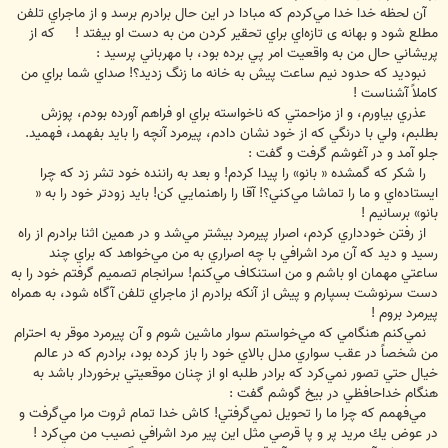
آن لحظه خدا خدا مي‌كردم كه مبادا در اين حال برادرم برسد و از ماجراي تلفن
مطلع شود و بهانه ی تازه‌اي براي تحقير كردن من به دست او بيفتد ! كه از
پريشاني حال من به واقعيت امر پي برده بود، با مهرباني پرسيد :
نبوديد كه حدود نيم ساعت پيش به خانه ما زنگ زديد؟! صداي شما براي من
كاملاً آشناست !
عذري بياورم، و از مزاحمتي كه ناخواسته براي او فراهم آورده بودم، پوزش
بطلبم، ولي با درنگي كه از خود نشان دادم، پيرمرد آنچه را بايد بفهمد، فهميد.
جلو آمد و در آغوشم گرفت و گفت :
را شكر كه گمشده « بانو» را پيدا كردم! و بعد به راننده خود تشر زد كه چرا
ايستاده‌اي و ما را تماشا مي‌كني؟! آقا را راهنمايي كن! بايد زودتر خود را به «
بانو» برسانيم !
از رفتن خودداري كردم، اصرار پيرمرد بيشتر مي‌شد و در همين اثنا برادرم از راه
رسيد و ديد كه آن مرد اشرافي با چه اصراري به من مي‌خواهد كه براي چند
ساعتي مهمان او باشم و من استنكاف مي‌كنم! سرانجام تصميم گرفتم خود را به
دست سرنوشت بسپارم و پيش از آنكه برادرم از ماجراي تلفن آگاه شود، به همراه
پيرمرد بروم !
نمي‌كنم هنگامي كه مي‌خواستم سوار ماشين شوم و آن پيرمرد موقر به احترام
من شخصاً در عقب سواري مدل بالاي خود را باز كرده بود، برادرم كه در عالم
خيال حتي تصور نمي‌كرد كه برادر طلبه او از چنان موقعيتي برخوردار باشد به
هنگام خداحافظي در بيخ گوشم گفت :
مي‌فهمم كه چرا ما را تحويل نمي‌گرفتي! كاش خدا تمام ثروت مرا مي‌گرفت و
در عوض يك مريد پر و پا قرصي مثل اين پير مرد اشرافي نصيب من مي‌كرد !