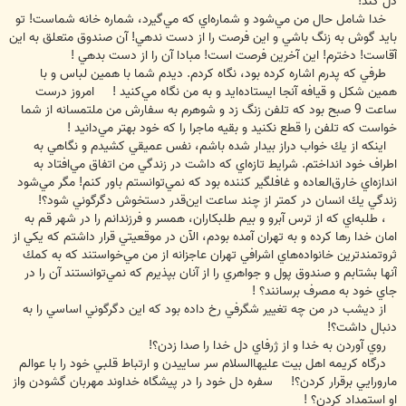
دل كند!
خدا شامل حال من مي‌شود و شماره‌اي كه مي‌گيرد، شماره خانه شماست! تو
بايد گوش به زنگ باشي و اين فرصت را از دست ندهي! آن صندوق متعلق به اين
آقاست! دخترم! اين آخرين فرصت است! مبادا آن را از دست بدهي !
طرفي كه پدرم اشاره كرده بود، نگاه كردم. ديدم شما با همين لباس و با
همين شكل و قيافه آنجا ايستاده‌ايد و به من نگاه مي‌كنيد ! امروز درست
ساعت 9 صبح بود كه تلفن زنگ زد و شوهرم به سفارش من ملتمسانه از شما
خواست كه تلفن را قطع نكنيد و بقيه ماجرا را كه خود بهتر مي‌دانيد !
اينكه از يك خواب دراز بيدار شده باشم، نفس عميقي كشيدم و نگاهي به
اطراف خود انداختم. شرايط تازه‌اي كه داشت در زندگي من اتفاق مي‌افتاد به
اندازه‌اي خارق‌العاده و غافلگير كننده بود كه نمي‌توانستم باور كنم! مگر مي‌شود
زندگي يك انسان در كمتر از چند ساعت اين‌قدر دستخوش دگرگوني شود؟!
، طلبه‌اي كه از ترس آبرو و بيم طلبكاران، همسر و فرزندانم را در شهر قم به
امان خدا رها كرده و به تهران آمده بودم، الآن در موقعيتي قرار داشتم كه يكي از
ثروتمندترين خانواده‌هاي اشرافي تهران عاجزانه از من مي‌خواستند كه به كمك
آنها بشتابم و صندوق پول و جواهري را از آنان بپذيرم كه نمي‌توانستند آن را در
جاي خود به مصرف برسانند؟ !
از ديشب در من چه تغيير شگرفي رخ داده بود كه اين دگرگوني اساسي را به
دنبال داشت؟!
روي آوردن به خدا و از ژرفاي دل خدا را صدا زدن؟!
درگاه كريمه اهل بيت عليها‌السلام سر ساييدن و ارتباط قلبي خود را با عوالم
مارورايي برقرار كردن؟! سفره دل خود را در پيشگاه خداوند مهربان گشودن واز
او استمداد كردن؟ !