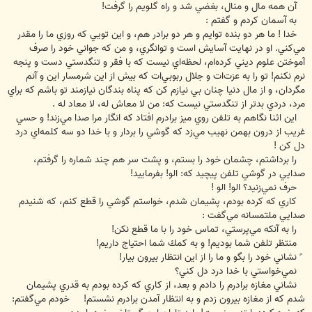
آن همه مال و منال، بغضي شد و راه گلويم را گرفت!
به آسمان كردم و گفتم :
خدا ! ما هر دو بنده توايم و هر دو برادر هم، و اين تويي كه روزي ما را مقدر
مي‌كني. او در نهايت آسايش است و توانگري، و من كه جواني خود را صرف
آموختن علوم ديني كرده‌ام، لحظه‌اي نيست كه با فقر و تنگدستي دست و پنجه
نرم نكنم! تو را به عزت‌ات و جلال ربوبي‌ات كه بيش از اين شرمسار اين و آنم
مگردان، و از مال دنيا چنان بي نيازم كن كه پناه بندگان نيازمند تو باشم كه براي
مرد، دردي بدتر از تنگدستي نيست كه: من لا معاش له، لا معاد له .
اين اثنا نگاهم به تلفن روي ميز برادرم افتاد كه انگار مرا صدا مي‌زند! و حسي
غريب از درون بهمن نهيب مي‌زد كه گوشي را بردار و با خدا دو سه كلمه‌اي درد
دل كن !
را برداشتم، چشمان خود را بستم، و پشت سر هم چند شماره را گرفتم،
صدايي در گوشي تلفن پيچيد كه: الو! بفرماييد!
حرف نمي‌زنيد؟ الو! الو !
كاري كه كرده بودم، پشيمان شدم، خواستم گوشي را قطع كنم، كه شنيدم
صدايي ملتمسانه مي‌گفت :
را به آنكه مي‌پرستي، تماس خود را با ما قطع نكن!
منتظر تلفن شما بوديم! و به كمك شما احتياج داريم!
ً نشاني خود را بگو و ما را از اين انتظار بيرون بيار!
نمي‌خواستي با خدا درد دل كني؟
نشاني مغازه برادرم را دادم و بعد، از كاري كه كرده بودم به قدري پشيمان
شدم كه از مغازه بيرون زدم و به انتظار آمدن برادرم نشستم! خودم مي‌گفتم: