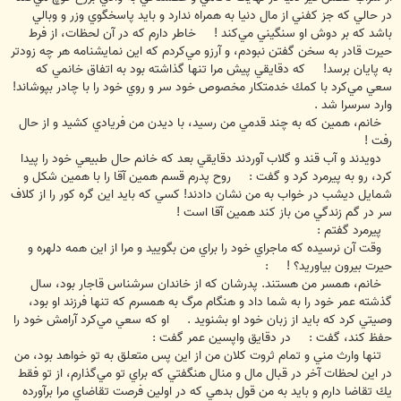
در حالي كه جز كفني از مال دنيا به همراه ندارد و بايد پاسخگوي وزر و وبالي
باشد كه بر دوش او سنگيني مي‌كند ! خاطر دارم كه در آن لحظات، از فرط
حيرت قادر به سخن گفتن نبودم، و آرزو مي‌كردم كه اين نمايشنامه هر چه زودتر
به پايان برسد! كه دقايقي پيش مرا تنها گذاشته بود به اتفاق خانمي كه
سعي مي‌كرد با كمك خدمتكار مخصوص خود سر و روي خود را با چادر بپوشاند!
وارد سرسرا شد .
خانم، همين كه به چند قدمي من رسيد، با ديدن من فريادي كشيد و از حال
رفت !
دويدند و آب قند و گلاب آوردند دقايقي بعد كه خانم حال طبيعي خود را پيدا
كرد، رو به پيرمرد كرد و گفت : روح پدرم قسم همين آقا را با همين شكل و
شمايل ديشب در خواب به من نشان دادند! كسي كه بايد اين گره كور را از كلاف
سر در گم زندگي من باز كند همين آقا است !
پيرمرد گفتم :
وقت آن نرسيده كه ماجراي خود را براي من بگوييد و مرا از اين همه دلهره و
حيرت بيرون بياوريد؟ ! :
خانم، همسر من هستند. پدرشان كه از خاندان سرشناس قاجار بود، سال
گذشته عمر خود را به شما داد و هنگام مرگ به همسرم كه تنها فرزند او بود،
وصيتي كرد كه بايد از زبان خود او بشنويد . او كه سعي مي‌كرد آرامش خود را
حفظ كند، گفت : در دقايق واپسين عمر گفت :
تنها وارث مني و تمام ثروت كلان من از اين پس متعلق به تو خواهد بود، من
در اين لحظات آخر در قبال مال و منال هنگفتي كه براي تو مي‌گذارم، از تو فقط
يك تقاضا دارم و بايد به من قول بدهي كه در اولين فرصت تقاضاي مرا برآورده