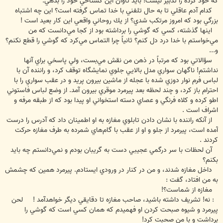
كه خود كرده را تدبير نيست! بايد تاوان اين گستاخي خود را بدهي.
كدام آدم عاقلي تا به حال تلفني با خدا تماس گرفته است؟ اين چه اشتباه
بزرگي بود كه امروز مرتكب شدي؟ از يك روحاني واقعي اين كار بعيد است !
اينها گذشته، كسي كه گوشي را برداشته بود از كجا مي‌دانست كه من
مي‌خواستم با خدا درد دل كنم؟ ثانياً چرا التماس مي‌كرد كه گوشي را قطع نكنم؟
و...
سؤالاتي بود كه مرتباً در ذهن من نقش مي‌بست، ولي پاسخي براي آنها
نداشتم! ناگهان سواري مدل بالايي جلوي نمايشگاه توقف كرد، و راننده آن با
لباس فرم نوار دوزي شده با عجله از ماشين بيرون پريد و در عقب سواري را با
احترام باز كرد، و چند لحظه بعد پيرمرد موقري بيرون آمد. از وضع لباس فاستوني
اطو كرده و كلاه فرنگي و عصاي دسته استخواني او پيدا بود كه از طبقه مرفه و
اشراف است .
از آنكه راننده با نشان دادن تابلوي مغازه به او اطمينان داد كه آدرس را درست
آمده است، پيرمرد از جلو و او از عقب با گام‌هاي شمرده به طرف مغازه حركت
كردند .
آن لحظات با سر درگمي عجيبي دست به گريبان بودم و نمي‌دانستم چه بايد
بكنم؟
داخل مغازه شدند، و من در كنار در ورودي ايستادم. پيرمرد همين كه چشمش
به من افتاد، گفت :
مغازه از شماست؟!
: نه! تشريف داشته باشيد، صاحب مغازه تا دقايقي ديگر خواهدآمد ! لحن
پيرمرد و شيوه صبحت كردن او فهميدم كه همان كسي است كه گوشي را
برداشت و با من صحبت كرد!