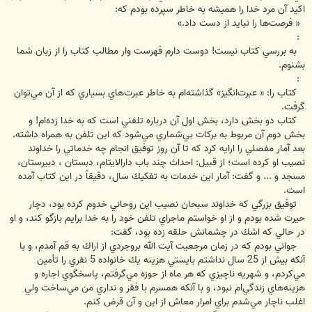
اكيد آن مرد خدا را هميشه به خاطر سپرده بودم كه:
« فرصت‌ها را نبايد از دست داد.»
:
به بررسي كتاب نيست! دوست دارم فهرست ‌وار مطالب كتاب را از زبان شما
بشنوم.
:
كتاب را: « عبرت‌انگيز» گذاشته‌ام به خاطر عبرت‌هاي بسياري كه از آن مي‌توان
گرفت.
كتاب دو بخش دارد، بخش اول آن درباره تلفني است كه به خدا زده‌ام! و
بخش دوم آن مربوط به بركات بي‌شماري مي‌شود كه اين تلفن به همراه داشته.
بعد آمار مفصلي را ارايه كرد كه تا آن روز توفيق انجام چه خدماتي را خداوند
نصيب او كرده است؛ از قبيل: احداث چند باب دارالايتام، دبستان ، دبيرستان،
مسجد و ... و گفت: آمار اين خدمات به تفكيك سال، دقيقاً در اين كتاب آمده
است.
توفيق بزرگي كه خداوند سبحان نصيب اين روحاني خدوم كرده بود، دچار
حيرت شده بودم و از او خواستم ماجراي تلفن خود را به خدا برايم بازگو كند، و او
در حالي كه اشك در چشمانش حلقه زده بود، گفت:
جواني بودم كه در زمان مرجعيت آيت الله بروجردي از اراك به قم آمدم، و با
آنكه بيش از 25 سال نداشتم بايستي هزينه يك خانواده 5 نفري را تأمين
مي‌كردم، و شهريه ناچيزي كه هر ماه از حوزه مي‌گرفتم، پاسخگوي اجاره و
هزينه‌هاي زندگي‌ام نبود، و با آنكه همسرم با فقر و نداري من مي‌ساخت ولي
اغلب ناچار مي‌شدم براي امرار معاش از اين و آن قرض كنم.