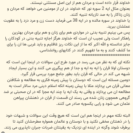
خداوند قرار داده است و مردان هم از این اصل مستثنی نیستند.
بعنوان مثال ایه 2 سوره نور که خداوند در ان از مومنین می خواهد که مردان و
زنان زناکار را به صد تازیانه تنبیه کنند.
یا خداوند در سوره مائده و در ایه 38 می فرماید دست زن و مرد دزد را به عقوبت
عملشان ببرید.
پس می بینیم تنبیه بدنی در مواردی هم برای زنان و هم برای مردان بهترین
راهکار است ولی عجیب ان است که خداوند هرگز اجازه تنبیه بدنی در کودکان را
جایز ندانسته و الله اکبر که ما از این نکات ریز غافلیم و باید غربی ها ان را برای
ما کشف کنند و به ما تفهیم کنند در کتابهای روانشناسی.
***************************
نکته ای که به نظر من می رسد در مورد طرح این سوالات در اینجا این است که
دوستان اولا قران را ایه به ایه و جدا از هم پیگیری می کنند و این بسیار ایجاد
شبهه می کند در حالی که قران باید بطور جامع مورد بررسی قرار گیرد.
دومین مسئله این است که دوستان با پیش زمینه فکری به مطالعه و شکافتن
معانی قران می پردازند مثلا با پیش زمینه انکه اسلام دینی مرد سالار است به
مطالعه ان می پردازند و وقتی به یک ایه یا چند ایه مجزا که در ان صحبتی بر ضد
گروهی همچون زنان شده می رسند ان قسمت از قران در ذهنشان پیراهن
عثمان می شود و رایی یکسویه صادر می کنند.
البته نکته مهم در اینجا هم این است که هیچ وقت این سوالات و شبهات خود
را در ذهنتان مخفی نکنید و با دوستان و عالمان همواره مطرحشان کنید تا
برطرف شوند وگرنه در اینده ای نزدیک به یقینتان ضربات جبران ناپذیری می زنند.