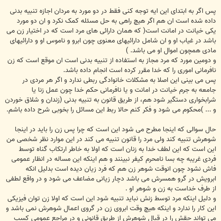
پس اگر به ابتدای این ایه توجه کنی فقط در دو مورد به مردان اجازه تنبیه بدنی
داده شده است ان هم اگر هیچ راهی به حل مسئله کمک نکرد و ان دو مورد
یکی خیانت در امانت است( که همان دارائی های مرد است که در اختیار زن می
باشد در غیاب او و ان شامل دارائیهای معنوی چون ابرو و ناموس او و دارائیهای
مادی همچون اموال او می باشد. )
و دومین مورد که مرد مجاز به استفاده از تنبیه بدنی است ان موقع است که زن
نافرمانی اموری را که خدا مقرر کرده است انجام داده باشد.
پس می بینی این اصلا به مشکلات خانوادگی ربطی ندارد و اگر هر مردی در
جامعه به جرم خیانت در امانت و یا نافرمانی حکم خدا چون عمل زنا یا
شرابخواری دستگیر شود هم، از طریق قانون به تنبیه بدنی (زندان و شلاق خوردن
و ... )محکوم می شود و فکر کنم حالا ربط این مسائل را بخوبی شرح داده باشم.
حال سوالی که اینجا مطرح می شود این است که چرا پس زن را باید در اینجا
شوهرش تنبیه کند ولی مرد را قانون تنبیه می کند در این موارد نظر شخصی من
این است که این لطف خدا به زنان است که اولا به خاطر ارتکاب گناه توسط
فردی غریبه چه بسا نامحرم کیفر نبینند و هم اینکه این مساله در انظار عمومی
فاش نشود چون انوقت شوهر زن هم که فرد زیان دیده است بدلیل انکه
ابرویش در گرو همسرش می باشد دچار زیانی مضاعف می شود و در واقع لطفی
از طرف خداست به زن و شوهر او .
و دلیل اینکه مرد توسط زنش نباید تنبیه شود این است که اولا زن توان فیزیکی
این کار را ندارد و اینکه هیچ وقت ابروی زن در گروی اعمال شوهرش نمی باشد و
می تواند حقش را در قبال شوهرش از طریق قانونی و در مراجع عمومی کسب