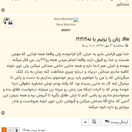
متشکرم
ب
ا
ل
New Member
ا
poya.r
Re: زنان را بزنيم يا نه؟!؟!؟!
پ
سه‌شنبه ۳ مهر ۱۳۹۷, ۸:۰۱ ب.ظ
س
ت
خدا توی قرانش مارو به خیلی کارا فراخونده ولی واقعا همه اونایی که مومن
هستند و خدا رو قبول دارند واقعا انجام میدن همه رو؟؟؟پدر من فکر میکنه
مومنه و خیلی هم ادعا داره و همه حاجی حاجی صداش میکنن ولی توی خونه
کافیه مادرم صداش دربیاد و درباره چیزی مخالفت کنه چنان به باد کتک
میگیرتش که یا من یا خواهرم باید بریم خودمونو بندازیم به دست و پاش تا
بیخیال شه کار به جایی رسیده بود که رفته بودم توش مشاوره حقوقی دینا
خونده بودم که با اثبات اینکه مرد زنش رو میزنه زن میتونه درخواست طلاق بده و
میخواستم مادرم رو راضی کنم تا ازش طلاق بگیره تا آبروش بره و همه بدونن این
آدمی که حاج آقا صداش میکنن و قبولش دارن توی خونه هیولاست و مادر
بیچارم رو داره نابود میکنه
ب
ا
ارسال پست
ل
ا
2
تعداد پست ها:15
1
قبلی