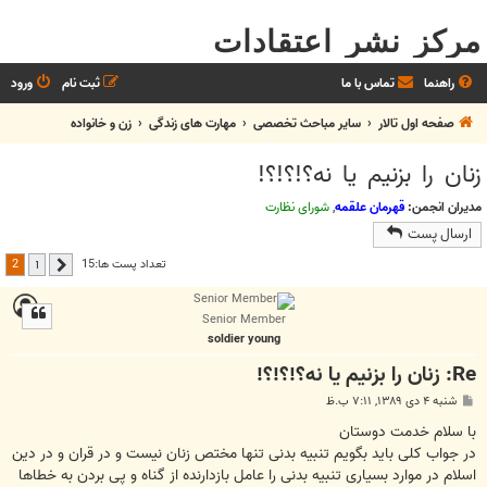
مرکز نشر اعتقادات
راهنما
تماس با ما
ثبت نام
ورود
صفحه اول تالار
سایر مباحث تخصصی
مهارت های زندگی
زن و خانواده
زنان را بزنيم يا نه؟!؟!؟!
مدیران انجمن:
قهرمان علقمه
,
شورای نظارت
ارسال پست
2
تعداد پست ها:15
1
قبلی
Senior Member
soldier young
Re: زنان را بزنيم يا نه؟!؟!؟!
پ
شنبه ۴ دی ۱۳۸۹, ۷:۱۱ ب.ظ
س
ت
با سلام خدمت دوستان
در جواب کلی باید بگویم تنبیه بدنی تنها مختص زنان نیست و در قران و در دین
اسلام در موارد بسیاری تنبیه بدنی را عامل بازدارنده از گناه و پی بردن به خطاها