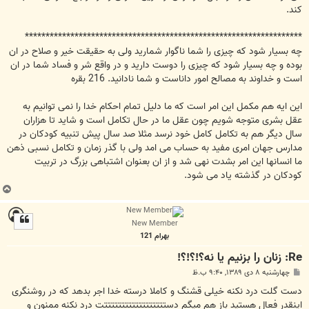
کند.
*******************************************************************
چه بسیار شود که چیزی را شما ناگوار شمارید ولی به حقیقت خیر و صلاح در ان
بوده و چه بسیار شود که چیزی را دوست دارید و در واقع شر و فساد شما در ان
است و خداوند به مصالح امور داناست و شما نادانید. 216 بقره
این ایه هم مکمل این امر است که ما دلیل تمام احکام خدا را نمی توانیم به
عقل بشری متوجه شویم چون عقل ما در حال تکامل است و شاید تا هزاران
سال دیگر هم به تکامل کامل خود نرسد مثلا صد سال پیش تنبیه کودکان در
مدارس جهان امری مفید به حساب می امد ولی با گذر زمان و تکامل نسبی ذهن
ما انسانها این امر بشدت نهی شد و از ان بعنوان اشتباهی بزرگ در تربیت
کودکان در گذشته یاد می شود.
ب
ا
ل
New Member
ا
بهرام 121
Re: زنان را بزنيم يا نه؟!؟!؟!
پ
چهارشنبه ۸ دی ۱۳۸۹, ۹:۴۰ ب.ظ
س
ت
دست گلت درد نکنه خیلی قشنگ و کاملا درسته خدا اجر بدهد که در روشنگری
اینقدر فعال هستید باز هم میگم دستتتتتتتتتتتتتتتتتتت درد نکنه ممنون و