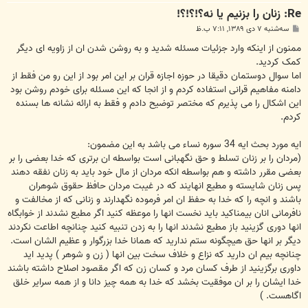
Re: زنان را بزنيم يا نه؟!؟!؟!
پ
سه‌شنبه ۷ دی ۱۳۸۹, ۷:۱۱ ب.ظ
س
ت
ممنون از اینکه وارد جزئیات مسئله شدید و به روشن شدن ان از زاویه ای دیگر
کمک کردید.
اما سوال دوستمان دقیقا در حوزه اجازه قران بر این امر بود از این رو من فقط از
دامنه مفاهیم قرانی استفاده کردم و از انجا که این مسئله برای خودم روشن بود
این اشکال را می پذیرم که مختصر توضیح دادم و فقط به ارائه نشانه ها بسنده
کردم.
ایه مورد بحث ایه 34 سوره نساء می باشد به این مضمون:
(مردان را بر زنان تسلط و حق نگهبانی است بواسطه ان برتری که خدا بعضی را بر
بعضی مقرر داشته و هم بواسطه انکه مردان از مال خود باید به زنان نفقه دهند
پس زنان شایسته و مطیع انهایند که در غیبت مردان حافظ حقوق شوهران
باشند و انچه را که خدا به حفظ ان امر فرموده نگهدارند و زنانی که از مخالفت و
نافرمانی انان بیمناکید باید نخست انها را موعظه کنید اگر مطیع نشدند از خوابگاه
انها دوری گزینید باز مطیع نشدند انها را به زدن تنبیه کنید چنانچه اطاعت نکردند
دیگر بر انها حق هیچگونه ستم ندارید که همانا خدا بزرگوار و عظیم الشان است.
چنانچه بیم ان دارید که نزاع و خلاف سخت بین انها ( زن و شوهر ) پدید اید
داوری برگزینید از طرف کسان مرد و کسان زن که اگر مقصود اصلاح داشته باشند
خدا ایشان را بر ان موفقیت بخشد که خدا به همه چیز دانا و از همه سرایر خلق
اگاهست. )