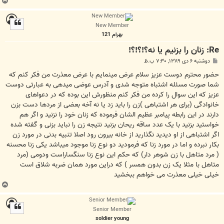
ب
ا
ل
New Member
ا
بهرام 121
Re: زنان را بزنيم يا نه؟!؟!؟!
پ
دوشنبه ۶ دی ۱۳۸۹, ۷:۳۰ ب.ظ
س
ت
حضور محترم دوست عزیز سلام عرض مینمایم با عرض معذرت من فکر کنم که
شما صورت مسئله اشتباه متوجه شدی و آدرس عوضی میدهی به عبارتی دوست
عزیز که این سوال را کرده من فکر کنم منظورش این بوده که در دعواهای
خانوادگی (برای هر اشتباهی )زن را باید زد یا نه آخه بعضی از مردها دست بزن
دارند در این رابطه پیامبر عظیم الشان فرموده که زنان خود را نزنید و اگر هم
خواستید بزنید با یک عدد ساقه ریحان بزنید نتیجه زن را نباید بزنی و گفته شده
اگر اشتباهی از او دیدید نگذارید از خانه بیرون رود اصلا تنبیه بدنی در مورد زن
بکار نبرده و اما در مورد زنا که فرمودید دو نوع زنا موجود میباشد یکی زنا محسنه
( مرد متاهل با زن شوهر دار) که حکم این نوع زنا سنگساراست ودومی (مرد
متاهل با مثلا یک زن بدون همسر ) که دراین مورد همان ضربه شلاق است
خیلی خیلی معذرت می خواهم ببخشید
ب
ا
ل
Senior Member
ا
soldier young